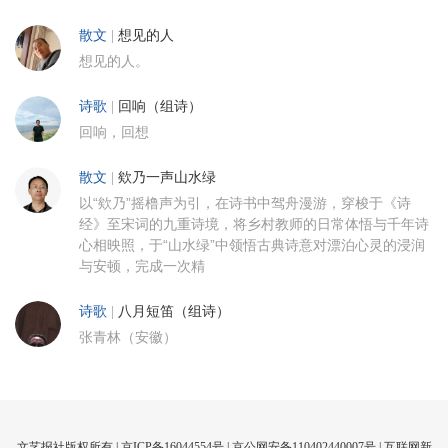
散文
|
想见的人
想见的人。
诗歌
|
回响（组诗）
回响，回想
散文
|
欸乃一声山水绿
以“欸乃”摇橹声为引，在诗书中驾舟漫游，穿梭于《诗
经》至宋词的九重诗境，将乡村教师的日常体悟与千年诗
心相映照，于“山水绿”中领悟古典诗意对漂泊心灵的浸润
与安顿，完成一次精
诗歌
|
八月短笛（组诗）
张青林（安徽）
文艺报社版权所有 |
京ICP备16044554号
| 京公网安备110402440007号 |
互联网新