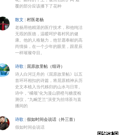
覆的部分应该播下了花种
散文
|
村医老杨
老杨用他精湛的医疗技术，和他纯洁
无瑕的医德，温暖呵护着村民的健
康。他的人格魅力，他甘愿奉献的高
尚情操，在一个少年的眼里，跟星辰
一样璀璨夺目。
诗歌
|
屈原故里帖（组诗）
诗人白河泛舟的《屈原故里帖》以五
首环环相扣的诗篇，将屈原精神从历
史文本植入当代秭归的山水与日常。
诗中，“橘颂”化为漫山脐橙与糖度检
测仪，“九畹芝兰”演变为丝绵茶与直
播间的
诗歌
|
假如时间会说话（外三首）
假如时间会说话