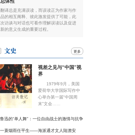
总体性
翻译总是充满误读，而误读正为作家与作
品的相互阐释、彼此激发提供了可能，此
次访谈与对话也可看作理解误读以及促进
新的意义生成的重要过程。
更多
视差之见与“中国”视
界
1979年9月，美国
爱荷华大学国际写作中
心举办第一届“中国周
末”文会……
鲁迅的“单人舞”：一位自由战士的激情与抗争
一蓑烟雨任平生——海派通才文人陆澹安