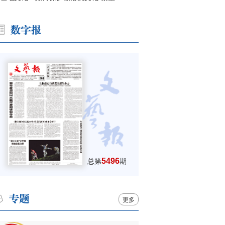
5496
总第
期
更多