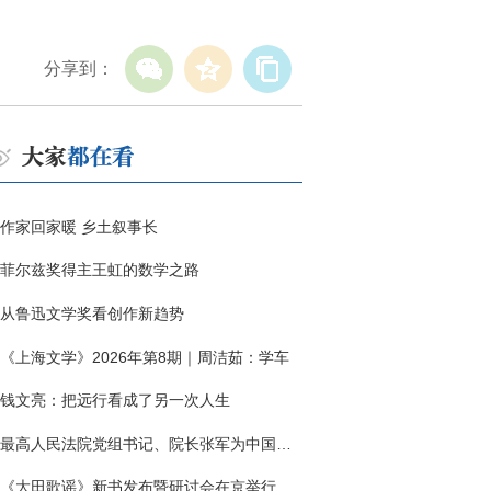
分享到：
作家回家暖 乡土叙事长
菲尔兹奖得主王虹的数学之路
从鲁迅文学奖看创作新趋势
《上海文学》2026年第8期｜周洁茹：学车
钱文亮：把远行看成了另一次人生
最高人民法院党组书记、院长张军为中国作协干部大讲堂授课
《大田歌谣》新书发布暨研讨会在京举行