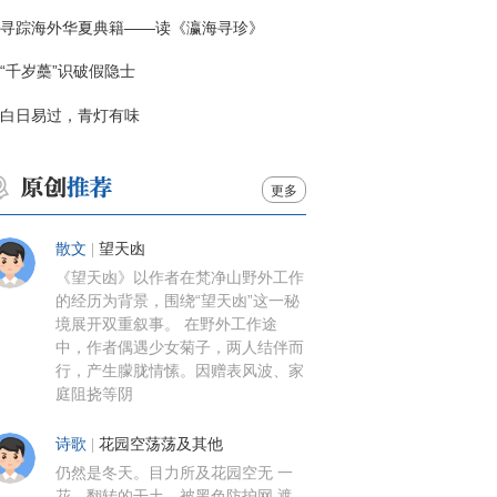
寻踪海外华夏典籍——读《瀛海寻珍》
“千岁蘽”识破假隐士
白日易过，青灯有味
更多
散文
|
望天凼
《望天凼》以作者在梵净山野外工作
的经历为背景，围绕“望天凼”这一秘
境展开双重叙事。 在野外工作途
中，作者偶遇少女菊子，两人结伴而
行，产生朦胧情愫。因赠表风波、家
庭阻挠等阴
诗歌
|
花园空荡荡及其他
仍然是冬天。目力所及花园空无 一
花。翻转的干土，被黑色防护网 遮