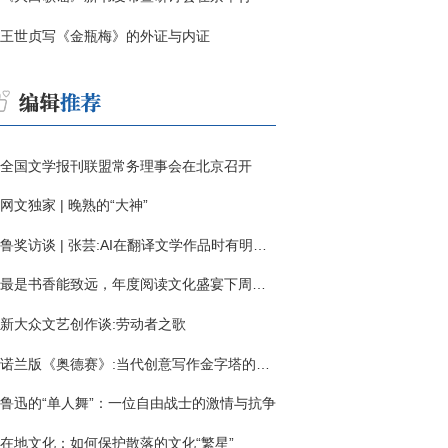
王世贞写《金瓶梅》的外证与内证
全国文学报刊联盟常务理事会在北京召开
网文独家 | 晚熟的“大神”
鲁奖访谈 | 张芸:AI在翻译文学作品时有明显局限
最是书香能致远，年度阅读文化盛宴下周启幕
新大众文艺创作谈:劳动者之歌
诺兰版《奥德赛》:当代创意写作金字塔的宏伟与平庸
鲁迅的“单人舞”：一位自由战士的激情与抗争
在地文化：如何保护散落的文化“繁星”