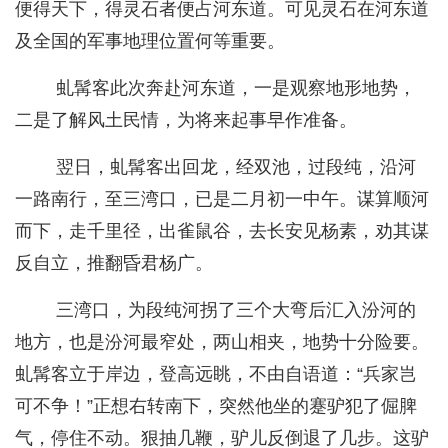
便得天下，得灵石者便占河东道。可见灵石在河东道
及全国的军事地理位置何等重要。
虬髯客此次奔赴河东道，一是观察地形地势，
二是了解风土民情，为将来起事早作准备。
翌日，虬髯客出回龙，经双池，过段纯，沿河
一路南行，至三湾口，已是二月初一中午。谋算顺河
而下，走千里径，出雀鼠谷，去长安见杨素，劝其谋
反自立，推翻昏君杨广。
三湾口，为段纯河拐了三个大弯后汇入汾河的
地方，也是汾河最窄处，两山相夹，地势十分险要。
虬髯客立于岸边，登高远眺，不由自语道：“兵家岂
可不争！”正想右转南下，突然他坐的蹇驴犯了倔脾
气，停住不动。狠抽几鞭，驴儿反倒退了几步。这驴