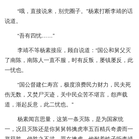
“哦，直接说来，别兜圈子。”杨素打断李靖的话
说道。
“吾有四忧……”
李靖不等杨素接应，顾自说道：“国公和舅父灭
了南陈，南陈人一直不服，时有反叛，屡镇屡反，此
一忧也。
“国公督建仁寿宫，极度浪费民力财力，民夫死
伤无数，又焚尸灭迹，关中民众苦不堪言，怨声载
道，渐起反意，此二忧也。”
杨素闻言思量，这第一条灭陈，是为国家统
一，况且灭陈还是你舅舅韩擒虎率五百精兵奇袭而一
举获胜，倘胜之不武，罪在擒虎。他耐着性子听李靖