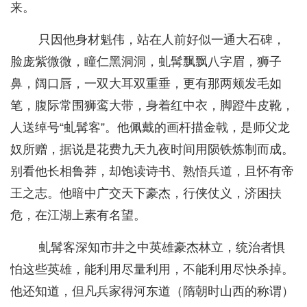
来。
只因他身材魁伟，站在人前好似一通大石碑，
脸庞紫微微，瞳仁黑洞洞，虬髯飘飘八字眉，狮子
鼻，阔口唇，一双大耳双重垂，更有那两颊发毛如
笔，腹际常围狮鸾大带，身着红中衣，脚蹬牛皮靴，
人送绰号“虬髯客”。他佩戴的画杆描金戟，是师父龙
奴所赠，据说是花费九天九夜时间用陨铁炼制而成。
别看他长相鲁莽，却饱读诗书、熟悟兵道，且怀有帝
王之志。他暗中广交天下豪杰，行侠仗义，济困扶
危，在江湖上素有名望。
虬髯客深知市井之中英雄豪杰林立，统治者惧
怕这些英雄，能利用尽量利用，不能利用尽快杀掉。
他还知道，但凡兵家得河东道（隋朝时山西的称谓）