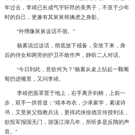
年过去，李靖已长成气宇轩昂的美男子，不亚于少年
时的自己，更兼有其舅舅韩擒虎之身影。
“外甥像舅舅这话不假。”
杨素说过这话，彻底放下戒备，安坐下来，身
后的侍女和两旁的护卫不敢作声，静听二人对话。
“今日到此，意欲何为？”杨素从桌上拈起一颗葡
萄扔进嘴里，又问李靖。
李靖把面罩置于地上，右手离开剑柄，上前一
步，双手一拱答道：“靖本布衣，少承家学，素读诗
书，又受舅父指教兵法，更得武侠徐德言传授剑法，
欲投军报国无门，游荡江湖几年，所听多是反隋的声
音。”