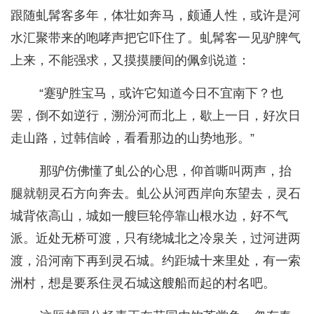
跟随虬髯客多年，体壮如奔马，颇通人性，或许是河
水汇聚带来的咆哮声把它吓住了。虬髯客一见驴脾气
上来，不能强求，又摸摸腰间的佩剑说道：
“蹇驴胜宝马，或许它知道今日不宜南下？也
罢，倒不如逆行，溯汾河而北上，歇上一日，好次日
走山路，过韩信岭，看看那边的山势地形。”
那驴仿佛懂了虬公的心思，仰首嘶叫两声，抬
腿就朝灵石方向奔去。虬公从河西岸向东望去，灵石
城背依高山，城如一艘巨轮停靠山根水边，好不气
派。近处无桥可渡，只有绕城北之冷泉关，过河进两
渡，沿河南下再到灵石城。约距城十来里处，有一索
洲村，想是要系住灵石城这艘船而起的村名吧。