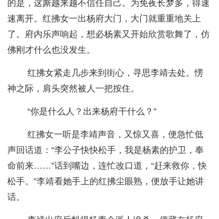
的是，这厮越来越不信任自己。为免夜长梦多，得速
速离开。红拂女一出杨府大门，大门就重重地关上
了。府内乐声响起，想必杨素又开始欣赏歌舞了，仿
佛刚才什么也没发生。
红拂女紧走几步来到街心，寻思李靖去处。愣
神之际，肩头突然被人一把按住。
“你是什么人？出来杨府干什么？”
红拂女一听是李靖声音，又惊又喜，便急忙低
声回话道：“李公子快快松手，我是杨素的护卫，奉
命前来……”话到嘴边，连忙改口道，“赶来救你，快
松手。”李靖看她手上的红拂尘眼熟，便放手让她讲
话。