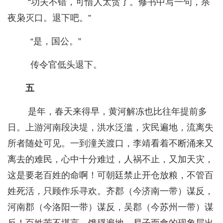
“功夫不错，可惜人太贪了。修书中写一句，杀
夜枭灭口。退下吧。”
“是，国公。”
传令官低头退下。
五
是年，春天来得早，黄河解冻也比往年提前多
日。上游河南段决堤，洪水泛滥，灾民遍地，流离失
所者随处可见。一到潼关渡口，李靖看着不断涌来又
离去的难民，心中十分难过，人祸不止，又加天灾，
这是要老百姓的命啊！可朝廷禁止开仓放粮，不管百
姓死活，只顾作乐寻欢。齐郡（今济南一带）谋反，
河南郡（今洛阳一带）谋反，吴郡（今苏州一带）谋
反！百姓苦不堪言，饿殍遍地，易子而食的现象层出