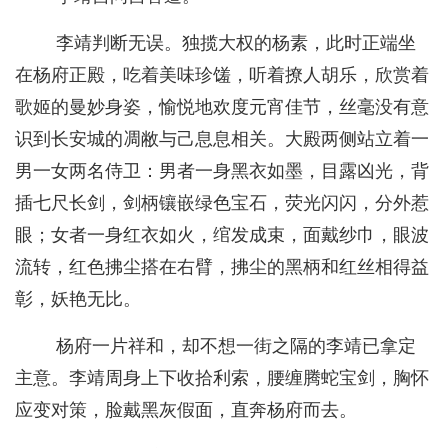
李靖判断无误。独揽大权的杨素，此时正端坐
在杨府正殿，吃着美味珍馐，听着撩人胡乐，欣赏着
歌姬的曼妙身姿，愉悦地欢度元宵佳节，丝毫没有意
识到长安城的凋敝与己息息相关。大殿两侧站立着一
男一女两名侍卫：男者一身黑衣如墨，目露凶光，背
插七尺长剑，剑柄镶嵌绿色宝石，荧光闪闪，分外惹
眼；女者一身红衣如火，绾发成束，面戴纱巾，眼波
流转，红色拂尘搭在右臂，拂尘的黑柄和红丝相得益
彰，妖艳无比。
杨府一片祥和，却不想一街之隔的李靖已拿定
主意。李靖周身上下收拾利索，腰缠腾蛇宝剑，胸怀
应变对策，脸戴黑灰假面，直奔杨府而去。