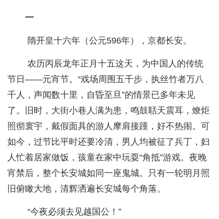
一
隋开皇十六年（公元596年），京都长安。
农历丙辰龙年正月十五这天，为中国人的传统
节日——元宵节。“戏场周围五千步，执丝竹者万八
千人，声闻数十里，自昏至旦”的情景已多年未见
了。旧时，大街小巷人满为患，鸣鼓聒天震耳，燎炬
照彻寰宇，戴假面具的游人摩肩接踵，好不热闹。可
如今，过节比平时还要冷清，男人均被征了兵丁，妇
人忙着居家做饭，孩童在家中玩耍“角抵”游戏。夜晚
宵禁后，整个长安城如同一座鬼城。只有一轮明月照
旧俯瞰大地，清辉洒遍长安城每个角落。
“今夜必须去见越国公！”