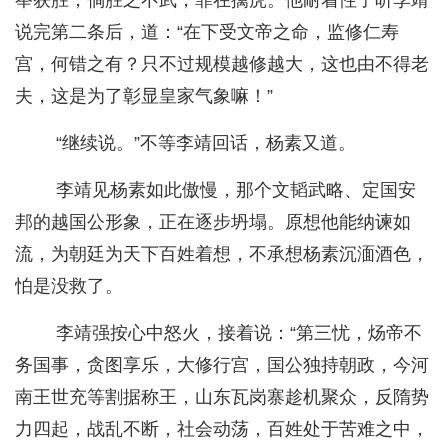
说完第二条后，道：“在下受文帝之命，监修仁寿
宫，何错之有？只不过规模越修越大，这也由不得老
夫，这是为了彰显皇家气象嘛！”
“继续说。”不等李靖回话，杨素又道。
李靖见杨素如此傲慢，那个文韬武略、定国安
邦的越国公形象，正在逐步坍塌。原想他能纳谏如
流，为朝廷为天下百姓着想，不承想杨素沉湎酒色，
怕是没救了。
李靖强按心中怒火，接着说：“第三忧，炀帝不
务国事，贪图享乐，大修行宫，国公独持朝政，今河
南王世充等割据称王，山东瓦岗寨趁机聚众，反隋势
力四起，战乱不断，社会动荡，百姓处于苦难之中，