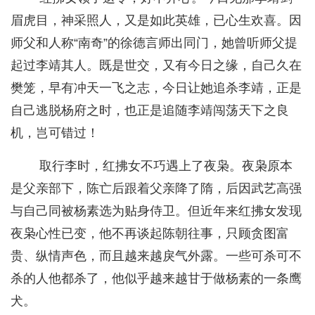
眉虎目，神采照人，又是如此英雄，已心生欢喜。因
师父和人称“南奇”的徐德言师出同门，她曾听师父提
起过李靖其人。既是世交，又有今日之缘，自己久在
樊笼，早有冲天一飞之志，今日让她追杀李靖，正是
自己逃脱杨府之时，也正是追随李靖闯荡天下之良
机，岂可错过！
取行李时，红拂女不巧遇上了夜枭。夜枭原本
是父亲部下，陈亡后跟着父亲降了隋，后因武艺高强
与自己同被杨素选为贴身侍卫。但近年来红拂女发现
夜枭心性已变，他不再谈起陈朝往事，只顾贪图富
贵、纵情声色，而且越来越戾气外露。一些可杀可不
杀的人他都杀了，他似乎越来越甘于做杨素的一条鹰
犬。