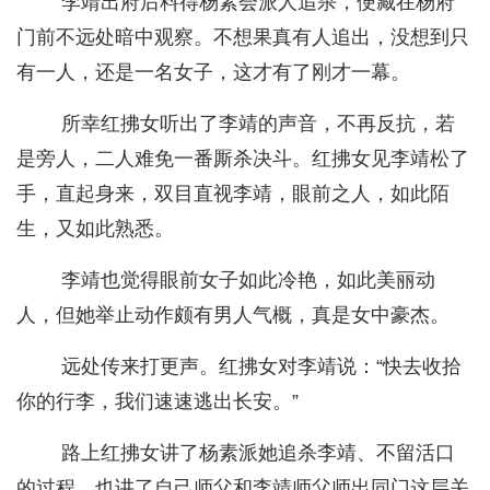
李靖出府后料得杨素会派人追杀，便藏在杨府
门前不远处暗中观察。不想果真有人追出，没想到只
有一人，还是一名女子，这才有了刚才一幕。
所幸红拂女听出了李靖的声音，不再反抗，若
是旁人，二人难免一番厮杀决斗。红拂女见李靖松了
手，直起身来，双目直视李靖，眼前之人，如此陌
生，又如此熟悉。
李靖也觉得眼前女子如此冷艳，如此美丽动
人，但她举止动作颇有男人气概，真是女中豪杰。
远处传来打更声。红拂女对李靖说：“快去收拾
你的行李，我们速速逃出长安。”
路上红拂女讲了杨素派她追杀李靖、不留活口
的过程，也讲了自己师父和李靖师父师出同门这层关