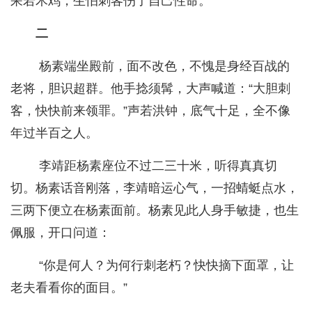
呆若木鸡，生怕刺客伤了自己性命。
二
杨素端坐殿前，面不改色，不愧是身经百战的
老将，胆识超群。他手捻须髯，大声喊道：“大胆刺
客，快快前来领罪。”声若洪钟，底气十足，全不像
年过半百之人。
李靖距杨素座位不过二三十米，听得真真切
切。杨素话音刚落，李靖暗运心气，一招蜻蜓点水，
三两下便立在杨素面前。杨素见此人身手敏捷，也生
佩服，开口问道：
“你是何人？为何行刺老朽？快快摘下面罩，让
老夫看看你的面目。”