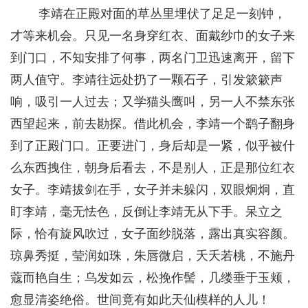
李靖在正殿对面的草丛里埋伏了足足一刻钟，
才等来机会。只见一名身穿红衣、面戴纱巾的女子来
到门口，不知安排了何事，两名门卫迅速离开，留下
两人值守。李靖往远处扔了一颗石子，引发簌簌声
响，吸引一人过去；又学猫头鹰叫，另一人不禁东张
西望起来，前去勘探。借此机会，李靖一个鹞子翻身
到了正殿门口。正要进门，身后却是一紧，似乎被什
么东西拽住，朝身后看去，不是别人，正是那位红衣
女子。李靖拔剑在手，女子并未躲闪，双眼炯炯，直
盯李靖，毫无怯色，反倒让李靖无从下手。呆立之
际，恰有旋风吹过，女子面纱脱落，露出真实容颜。
琼鼻秀挺，莹润如珠，朱唇微启，夭夭若桃，不施丹
蔻而艳自生；乌发如云，松挽作髻，几缕垂于玉颊，
愈显清姿绝俗。世间竟有如此天仙模样的人儿！