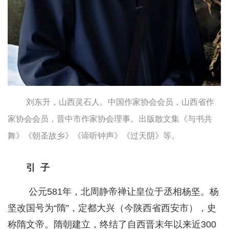
刘东升，山西灵石人。中国作家协会会员，山西省作
家协会会员，晋中市作家协会理事。出版散文集《与书共
舞》《朝圣故乡》《谛听钟声》《过天阴》等。
引 子
公元581年，北周静帝禅让皇位于丞相杨坚。杨
坚改国号为“隋”，定都大兴（今陕西省西安市），史
称隋文帝。隋朝建立，终结了自西晋末年以来近300