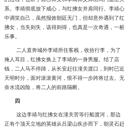
系。李靖彻底放下戒心，与红拂女并肩同行。李靖心
中调笑自己，虽然报效朝廷无门，但却意外遇到了红
拂女，当失则失，该得则得，也真是一次奇遇，一桩
乐事。
二人直奔城外李靖所住客栈，收拾行李，为了
掩人耳目，红拂女换上了李靖的一身男服。结了店
钱，二人马不停蹄，从长安赶往潼关渡口，到时已近
天明时分，面对滚滚黄河，恨不得一步跨将过去。无
奈水流凶险，将二人的前路隔断。
四
这边李靖与红拂女在潼关苦等行船渡河，那边
正有个顶天立地的英雄从吕梁山疾步而下，朝灵石赶