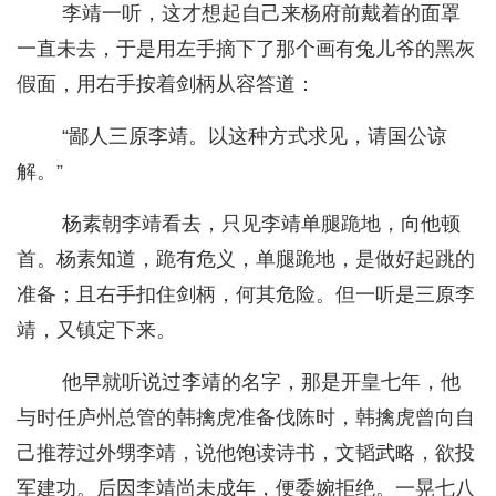
李靖一听，这才想起自己来杨府前戴着的面罩
一直未去，于是用左手摘下了那个画有兔儿爷的黑灰
假面，用右手按着剑柄从容答道：
“鄙人三原李靖。以这种方式求见，请国公谅
解。”
杨素朝李靖看去，只见李靖单腿跪地，向他顿
首。杨素知道，跪有危义，单腿跪地，是做好起跳的
准备；且右手扣住剑柄，何其危险。但一听是三原李
靖，又镇定下来。
他早就听说过李靖的名字，那是开皇七年，他
与时任庐州总管的韩擒虎准备伐陈时，韩擒虎曾向自
己推荐过外甥李靖，说他饱读诗书，文韬武略，欲投
军建功。后因李靖尚未成年，便委婉拒绝。一晃七八