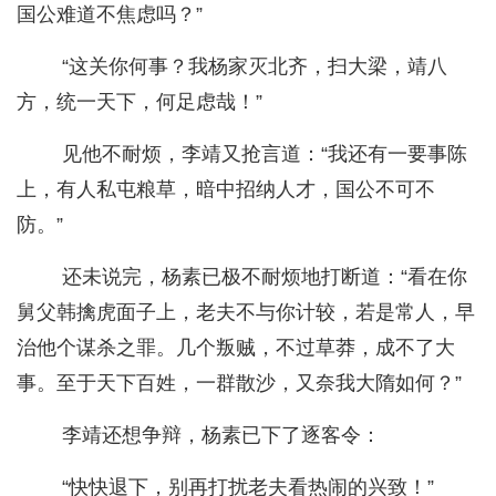
国公难道不焦虑吗？”
“这关你何事？我杨家灭北齐，扫大梁，靖八
方，统一天下，何足虑哉！”
见他不耐烦，李靖又抢言道：“我还有一要事陈
上，有人私屯粮草，暗中招纳人才，国公不可不
防。”
还未说完，杨素已极不耐烦地打断道：“看在你
舅父韩擒虎面子上，老夫不与你计较，若是常人，早
治他个谋杀之罪。几个叛贼，不过草莽，成不了大
事。至于天下百姓，一群散沙，又奈我大隋如何？”
李靖还想争辩，杨素已下了逐客令：
“快快退下，别再打扰老夫看热闹的兴致！”