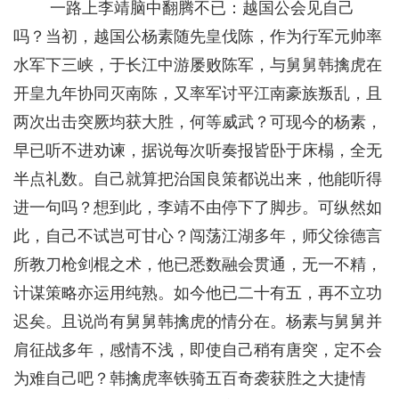
一路上李靖脑中翻腾不已：越国公会见自己
吗？当初，越国公杨素随先皇伐陈，作为行军元帅率
水军下三峡，于长江中游屡败陈军，与舅舅韩擒虎在
开皇九年协同灭南陈，又率军讨平江南豪族叛乱，且
两次出击突厥均获大胜，何等威武？可现今的杨素，
早已听不进劝谏，据说每次听奏报皆卧于床榻，全无
半点礼数。自己就算把治国良策都说出来，他能听得
进一句吗？想到此，李靖不由停下了脚步。可纵然如
此，自己不试岂可甘心？闯荡江湖多年，师父徐德言
所教刀枪剑棍之术，他已悉数融会贯通，无一不精，
计谋策略亦运用纯熟。如今他已二十有五，再不立功
迟矣。且说尚有舅舅韩擒虎的情分在。杨素与舅舅并
肩征战多年，感情不浅，即使自己稍有唐突，定不会
为难自己吧？韩擒虎率铁骑五百奇袭获胜之大捷情