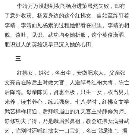
李靖万万没想到夜闯杨府进策虽然失败，却有
了意外收获。杨素身边的这个红拂女，自始至终盯着
李靖，李靖面见杨素的过程她都看在眼里。李靖的相
貌、谈吐、见识、武功均令她折服，这个英俊潇洒、
胆识过人的英雄汉早已沉入她的心田。
三
红拂女，姓张，名出尘，安徽肥东人。父亲张
文亮曾在陈后主时做大官，人送绰号红袍大将，陈亡
后降隋。母亲陈氏，贤惠至极，只生一女，权当男儿
来养，读书养心，练武强身。七八岁时，红拂女文学
武艺样样精通，后拜峨眉山的九天宫主持静修为师。
静修功夫了得，乃是峨眉派鼻祖，教会红拂女满身武
艺，临别时还赠红拂女一口宝剑，名曰“流彩虹”。据