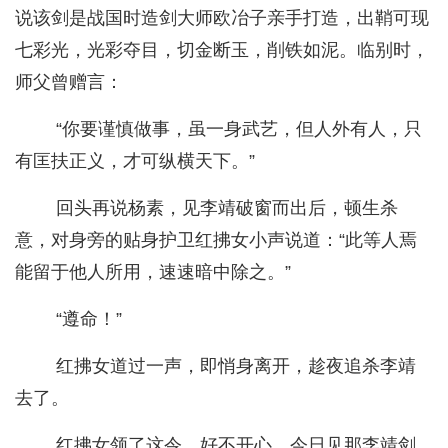
说该剑是战国时造剑大师欧冶子亲手打造，出鞘可现
七彩光，光彩夺目，切金断玉，削铁如泥。临别时，
师父曾赠言：
“你要谨慎做事，虽一身武艺，但人外有人，只
有匡扶正义，才可纵横天下。”
回头再说杨素，见李靖破窗而出后，顿生杀
意，对身旁的贴身护卫红拂女小声说道：“此等人焉
能留于他人所用，速速暗中除之。”
“遵命！”
红拂女道过一声，即悄身离开，趁夜追杀李靖
去了。
红拂女领了这令，好不开心。今日见那李靖剑