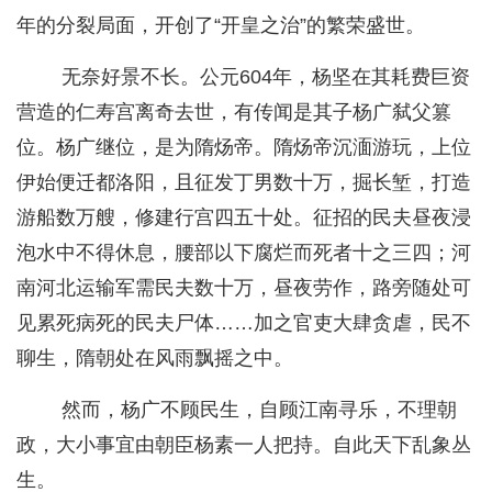
年的分裂局面，开创了“开皇之治”的繁荣盛世。
无奈好景不长。公元604年，杨坚在其耗费巨资
营造的仁寿宫离奇去世，有传闻是其子杨广弑父篡
位。杨广继位，是为隋炀帝。隋炀帝沉湎游玩，上位
伊始便迁都洛阳，且征发丁男数十万，掘长堑，打造
游船数万艘，修建行宫四五十处。征招的民夫昼夜浸
泡水中不得休息，腰部以下腐烂而死者十之三四；河
南河北运输军需民夫数十万，昼夜劳作，路旁随处可
见累死病死的民夫尸体……加之官吏大肆贪虐，民不
聊生，隋朝处在风雨飘摇之中。
然而，杨广不顾民生，自顾江南寻乐，不理朝
政，大小事宜由朝臣杨素一人把持。自此天下乱象丛
生。