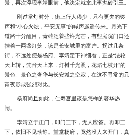
景，再次浮现李靖眼前，他决定就拿此事抛砖引玉。
刚过掌灯时分，街上行人稀少，只有更夫的锣
声和“小心火烛，平安无事”的喊声遥遥传来。月光下
道路十分醒目，青砖泛着些许光芒，有些庭院门口还
挂着一两盏灯笼，该是长安城里的富户。拐过几条
街，不远处便是杨府。李靖定下神细看，正是“法轮
天上转，梵音天上来，灯树千光照，花焰七枝开”的
景色。景色之奢华与长安城之空寂，在这不寻常的元
宵夜形成强烈对比。
杨府尚且如此，仁寿宫里该是怎样的奢华热
闹。
李靖立于正门，叩门三下，无人应答。再叩三
下，依旧不见动静。堂堂杨府，竟然没人来开门，真