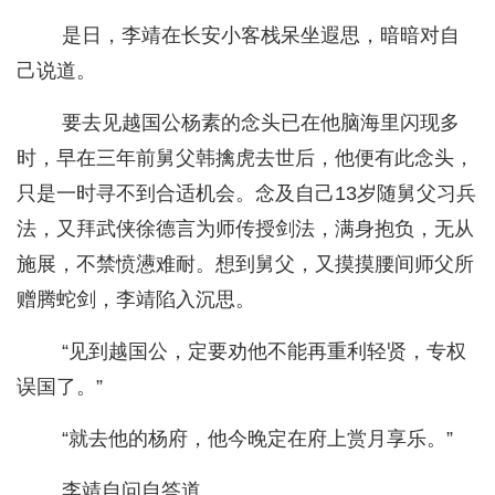
是日，李靖在长安小客栈呆坐遐思，暗暗对自
己说道。
要去见越国公杨素的念头已在他脑海里闪现多
时，早在三年前舅父韩擒虎去世后，他便有此念头，
只是一时寻不到合适机会。念及自己13岁随舅父习兵
法，又拜武侠徐德言为师传授剑法，满身抱负，无从
施展，不禁愤懑难耐。想到舅父，又摸摸腰间师父所
赠腾蛇剑，李靖陷入沉思。
“见到越国公，定要劝他不能再重利轻贤，专权
误国了。”
“就去他的杨府，他今晚定在府上赏月享乐。”
李靖自问自答道。