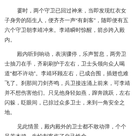
霎时，两个守卫已回过神来，当即发现红衣女
子身旁的陌生人，便齐齐一声“有刺客”，随即便有五
六个守卫朝李靖冲来。李靖瞬时惊醒，箭步跨入殿
内。
殿内听到响动，表演骤停，乐声暂息，两旁卫
士抽刀在手，齐刷刷护于左右，卫士头领向众人喝
道“都不许动”。李靖环顾左右，已成合围，插翅也难
飞了。刹那间刀剑齐鸣，兵卫接连涌上前来，可李靖
并不想伤害他们。只见他身轻如燕，蹿奔跳跃，左右
闪躲，眨眼间，已掠过众多卫士，来到一角安全之
地。
见此情景，殿内殿外的卫士都不敢动弹，个个