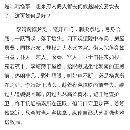
是咄咄怪事，想来府内佣人都去伺候越国公宴饮去
了。这可如何是好？
李靖踌躇片刻，避开正门，脚尖点地，弓身哈
腰，一跃而起，落于墙头。四下观望院中布局，房屋
层叠，园林密布，规模之大堪比内宫。偌大院落亮如
白昼，仆人、艺人、家眷、宫人、卫士们往来如梭，
宛若夜市。李靖蹲于屋檐，抬眼瞅见坐北朝南的正殿
前，热闹非凡，彩灯耀眼，叫好声不断，必是杨素所
在之处。李靖跃下墙头，趁着夜色掩映向前奔去。绕
过几道蜿蜒回廊，闪过几丛高耸树木，避开巡查护
卫，终于接近杨素所在正殿。但门口守卫森严，若贸
然靠近，只会被当刺客擒拿，纵使自己武艺高强也难
逃败局。