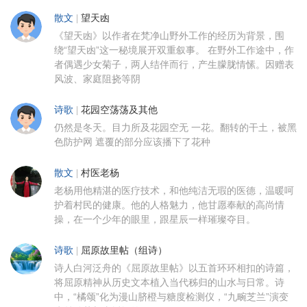
散文
|
望天凼
《望天凼》以作者在梵净山野外工作的经历为背景，围
绕“望天凼”这一秘境展开双重叙事。 在野外工作途中，作
者偶遇少女菊子，两人结伴而行，产生朦胧情愫。因赠表
风波、家庭阻挠等阴
诗歌
|
花园空荡荡及其他
仍然是冬天。目力所及花园空无 一花。翻转的干土，被黑
色防护网 遮覆的部分应该播下了花种
散文
|
村医老杨
老杨用他精湛的医疗技术，和他纯洁无瑕的医德，温暖呵
护着村民的健康。他的人格魅力，他甘愿奉献的高尚情
操，在一个少年的眼里，跟星辰一样璀璨夺目。
诗歌
|
屈原故里帖（组诗）
诗人白河泛舟的《屈原故里帖》以五首环环相扣的诗篇，
将屈原精神从历史文本植入当代秭归的山水与日常。诗
中，“橘颂”化为漫山脐橙与糖度检测仪，“九畹芝兰”演变