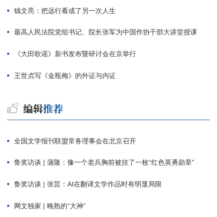
钱文亮：把远行看成了另一次人生
最高人民法院党组书记、院长张军为中国作协干部大讲堂授课
《大田歌谣》新书发布暨研讨会在京举行
王世贞写《金瓶梅》的外证与内证
全国文学报刊联盟常务理事会在北京召开
鲁奖访谈 | 蒲隆：像一个老兵胸前被挂了一枚“红色英勇勋章”
鲁奖访谈 | 张芸：AI在翻译文学作品时有明显局限
网文独家 | 晚熟的“大神”