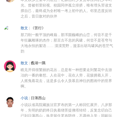
光。曾被邻里轻视、校园同伴孤立排挤，唯有埋头苦读支
撑自己，最终成为全村唯一考上初中的人。邻里态度反转
之后，昔日敌对的伙伴
散文
|
《苦行》
那刀削一般平顶的峰巅，那浑圆巍峨的山峦，何尝不是千
年狂飙雕琢的杰作；那亘古不息的风啸，何尝不是苍穹与
大地永恒的絮语…… 漠漠荒野，漫漾出胡马啸风的苍茫气
韵
散文
|
蠡湖一隅
瞧见开得很繁丽的花丛，总是有一种想要走到繁花中去游
冶的一番的奢想。人在花中，花在人旁，花簇拥着人开，
人摇曳着花去，这是多么令人羡慕且神往的图画中的世界
啊。
小说
|
日薄西山
小说以省高院藏族法官罗布的第一人称回忆展开。八岁那
年，失明的奶奶终日执着绕菩提佛塔转经，反复念叨自己
已到日薄西山，执意留住罗布陪伴，不愿他入学；同龄玩