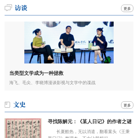
更多
当类型文学成为一种拯救
海飞、毛尖、李晓博漫谈影视与文学中的谍战
更多
寻找陈解元：《某人日记》的作者之谜
长夏酷热，无以消遣，翻看案头《王秉