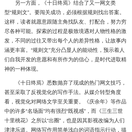
另一方面，《十日终焉》结合了又一网文类
型“规则文”。要闯关成功，必须根据规则找出答案。
这样，读者就愿意跟随主角找队友、打配合，努力穷
尽各种可能。探索的过程是极致境遇对人物性格的激
发，不同的过往又带出每个人的差异性格，让故事内
涵更丰富。“规则文”充分凸显人的能动性，预示着人
们自我开发的意愿和有所作为的信心，是时代进取精
神的一种体现。
《十日终焉》悉数抛弃了现成的热门网文技巧，
甚至采取了反视觉化的写作手法。从媒介转型角度
看，视觉化对网络文学至关重要。《庆余年》等作品
中的许多“名场面”均有强烈“既视感”，而《三生三世
十里桃花》之所以“出圈”，也是因其影视改编为人们
津津乐道。网络写作用简单浅白的词语指示行动，描