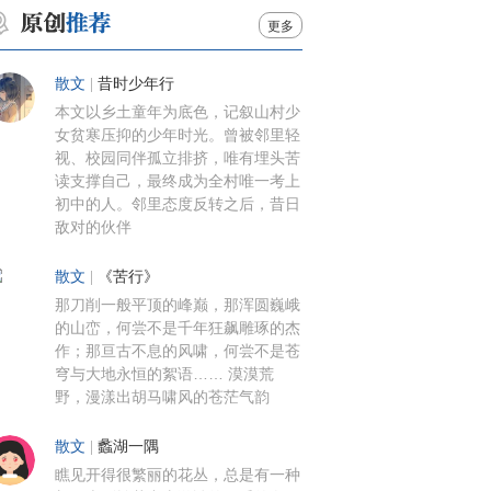
更多
散文
|
昔时少年行
本文以乡土童年为底色，记叙山村少
女贫寒压抑的少年时光。曾被邻里轻
视、校园同伴孤立排挤，唯有埋头苦
读支撑自己，最终成为全村唯一考上
初中的人。邻里态度反转之后，昔日
敌对的伙伴
散文
|
《苦行》
那刀削一般平顶的峰巅，那浑圆巍峨
的山峦，何尝不是千年狂飙雕琢的杰
作；那亘古不息的风啸，何尝不是苍
穹与大地永恒的絮语…… 漠漠荒
野，漫漾出胡马啸风的苍茫气韵
散文
|
蠡湖一隅
瞧见开得很繁丽的花丛，总是有一种