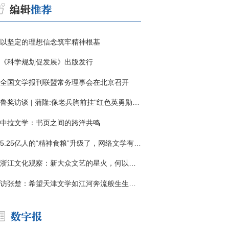
以坚定的理想信念筑牢精神根基
《科学规划促发展》出版发行
全国文学报刊联盟常务理事会在北京召开
鲁奖访谈 | 蒲隆:像老兵胸前挂"红色英勇勋章"
中拉文学：书页之间的跨洋共鸣
5.25亿人的“精神食粮”升级了，网络文学有了哪些新变化？
浙江文化观察：新大众文艺的星火，何以燎原？
访张楚：希望天津文学如江河奔流般生生不息