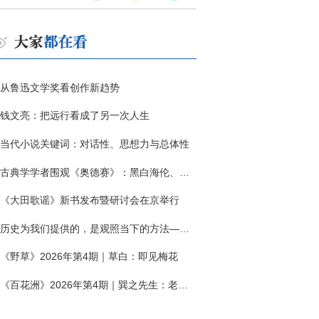
从鲁迅文学奖看创作新趋势
钱文亮：把远行看成了另一次人生
当代小说关键词：对话性、思想力与总体性
古典学学者围观《奥德赛》：黑白海伦、佩涅罗佩的别针与神秘入侵者
《大田歌谣》新书发布暨研讨会在京举行
历史为我们提供的，是观照当下的方法——历史题材非虚构写作多人谈
《野草》2026年第4期｜草白：即见梅花
《百花洲》2026年第4期｜巽之先生：老兵朱向前侧记三题