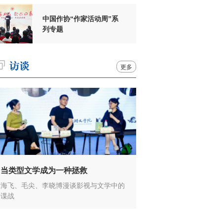
中国作协“作家活动周”系
列专题
更多
当类型文学成为一种拯救
海飞、毛尖、李晓博漫谈影视与文学中的
谍战