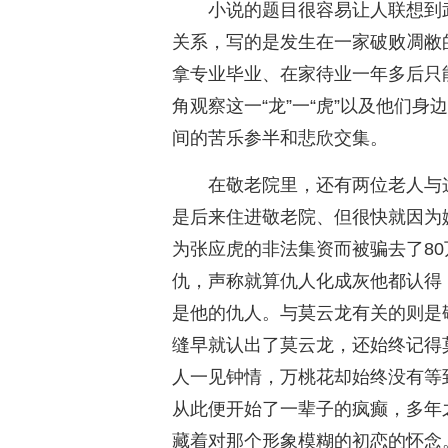
小说的题目很容易让人联想到
关系，写的是发生在一家破败凋敝
拿专业毕业、在家待业一年多后只
角观察这一“龙”一“虎”以及他们身
间的苦乐参半和悲欣交集。
在敬老院里，还有两位老人与这
是后来住进敬老院、但很快就因为
为张应虎的非法集资而被骗去了8
仇，声称就算仇人化成灰他都认得
是他的仇人。与莫云龙有关的则是
缝早就认出了莫云龙，还始终记得
人一见钟情，万桃花却始终没有等
从此便开始了一辈子的疯癫，多年
藏着对那个形象模糊的初恋的怀念