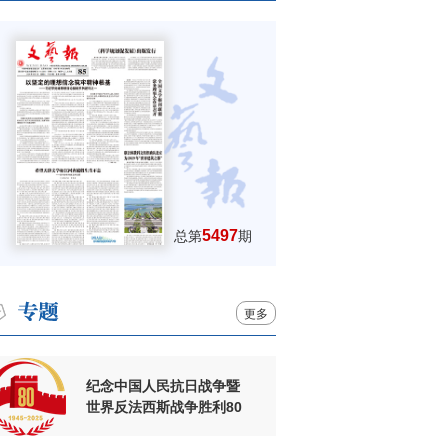
5497
总第
期
更多
纪念中国人民抗日战争暨
世界反法西斯战争胜利80
周年