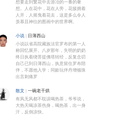
想要走到繁花中去游冶的一番的奢
想。人在花中，花在人旁，花簇拥着
人开，人摇曳着花去，这是多么令人
羡慕且神往的图画中的世界啊。
小说
|
日薄西山
小说以省高院藏族法官罗布的第一人
称回忆展开。八岁那年，失明的奶奶
终日执着绕菩提佛塔转经，反复念叨
自己已到日薄西山，执意留住罗布陪
伴，不愿他入学；同龄玩伴丹增顿珠
出言刺痛罗
散文
|
一碗老干烘
有风无风都不耽误喝热茶，爷爷说，
大热天喝凉茶伤身，喝热茶，出一身
汗，反倒凉快。