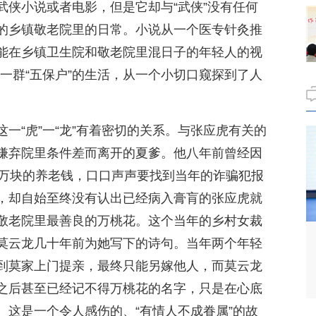
武侠小说或者电影，但是它却与“武侠”没有任何
的乡镇敬老院里的日常。小说从一个医专针灸推
能在乡镇卫生院和敬老院里混日子的年轻人的视
边一群“五保户”的生活，从一个小切口窥探到了人
一“虎”一“龙”有着密切的关系。与张应虎有关的
嫌弃院里条件差而离开的夏爹。他八年前曾经因
0万块的养老钱，口口声声要找到当年的诈骗犯报
，却自始至终没有认出已经病入膏肓的张应虎就
敬老院里最善良的万桃花。这个当年的乡村女裁
莫云龙几十年前为她写下的诗句。当年两个年轻
到莫家上门提亲，最终只能另嫁他人，而莫云龙
之后甚至已经记不得万桃花的名字，只是在心底
。这是一个令人感伤的、“有情人不成眷属”的故