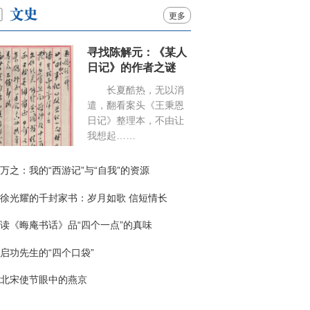
更多
寻找陈解元：《某人
日记》的作者之谜
长夏酷热，无以消
遣，翻看案头《王秉恩
日记》整理本，不由让
我想起……
万之：我的“西游记”与“自我”的资源
徐光耀的千封家书：岁月如歌 信短情长
读《晦庵书话》品“四个一点”的真味
启功先生的“四个口袋”
北宋使节眼中的燕京