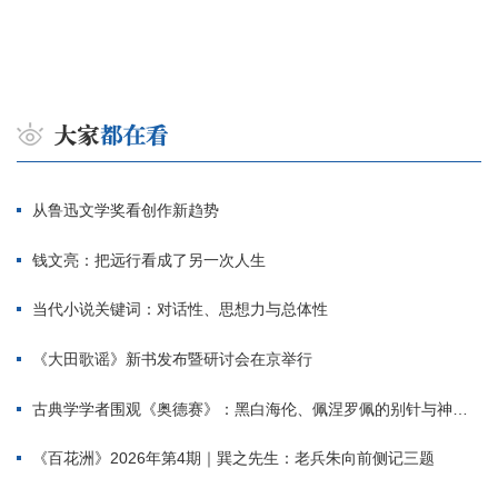
从鲁迅文学奖看创作新趋势
钱文亮：把远行看成了另一次人生
当代小说关键词：对话性、思想力与总体性
《大田歌谣》新书发布暨研讨会在京举行
古典学学者围观《奥德赛》：黑白海伦、佩涅罗佩的别针与神秘入侵者
《百花洲》2026年第4期｜巽之先生：老兵朱向前侧记三题