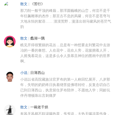
散文
|
《苦行》
那刀削一般平顶的峰巅，那浑圆巍峨的山峦，何尝不是千
年狂飙雕琢的杰作；那亘古不息的风啸，何尝不是苍穹与
大地永恒的絮语…… 漠漠荒野，漫漾出胡马啸风的苍茫气
韵
散文
|
蠡湖一隅
瞧见开得很繁丽的花丛，总是有一种想要走到繁花中去游
冶的一番的奢想。人在花中，花在人旁，花簇拥着人开，
人摇曳着花去，这是多么令人羡慕且神往的图画中的世界
啊。
小说
|
日薄西山
小说以省高院藏族法官罗布的第一人称回忆展开。八岁那
年，失明的奶奶终日执着绕菩提佛塔转经，反复念叨自己
已到日薄西山，执意留住罗布陪伴，不愿他入学；同龄玩
伴丹增顿珠出言刺痛罗
散文
|
一碗老干烘
有风无风都不耽误喝热茶，爷爷说，大热天喝凉茶伤身，