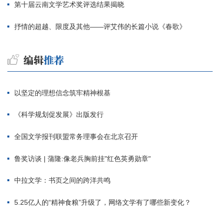
第十届云南文学艺术奖评选结果揭晓
抒情的超越、限度及其他——评艾伟的长篇小说《春歌》
以坚定的理想信念筑牢精神根基
《科学规划促发展》出版发行
全国文学报刊联盟常务理事会在北京召开
鲁奖访谈 | 蒲隆:像老兵胸前挂"红色英勇勋章"
中拉文学：书页之间的跨洋共鸣
5.25亿人的“精神食粮”升级了，网络文学有了哪些新变化？