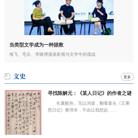
当类型文学成为一种拯救
海飞、毛尖、李晓博漫谈影视与文学中的谍战
更多
寻找陈解元：《某人日记》的作者之谜
长夏酷热，无以消遣，翻看案头《王秉
恩日记》整理本，不由让我想起……