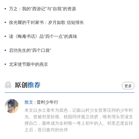
万之：我的“西游记”与“自我”的资源
徐光耀的千封家书：岁月如歌 信短情长
读《晦庵书话》品“四个一点”的真味
启功先生的“四个口袋”
北宋使节眼中的燕京
更多
散文
|
昔时少年行
本文以乡土童年为底色，记叙山村少女贫寒压抑的少年时
光。曾被邻里轻视、校园同伴孤立排挤，唯有埋头苦读支
撑自己，最终成为全村唯一考上初中的人。邻里态度反转
之后，昔日敌对的伙伴