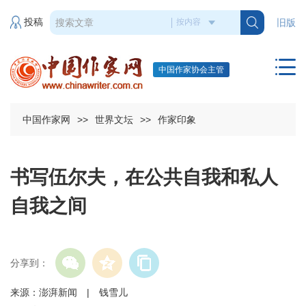
投稿
旧版
中国作家协会主管
中国作家网
>>
世界文坛
>>
作家印象
书写伍尔夫，在公共自我和私人
自我之间
分享到：
来源：澎湃新闻 | 钱雪儿