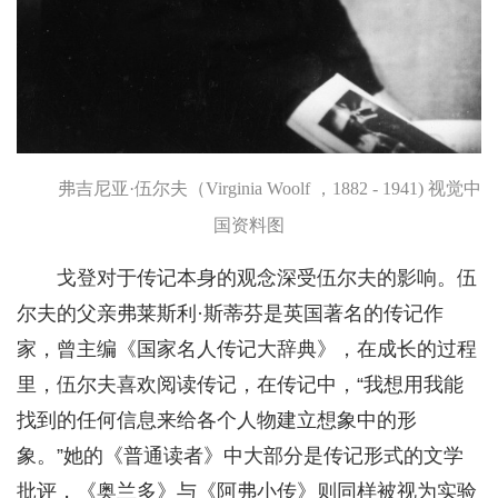
弗吉尼亚·伍尔夫（Virginia Woolf ，1882 - 1941) 视觉中
国资料图
戈登对于传记本身的观念深受伍尔夫的影响。伍
尔夫的父亲弗莱斯利·斯蒂芬是英国著名的传记作
家，曾主编《国家名人传记大辞典》，在成长的过程
里，伍尔夫喜欢阅读传记，在传记中，“我想用我能
找到的任何信息来给各个人物建立想象中的形
象。”她的《普通读者》中大部分是传记形式的文学
批评，《奥兰多》与《阿弗小传》则同样被视为实验