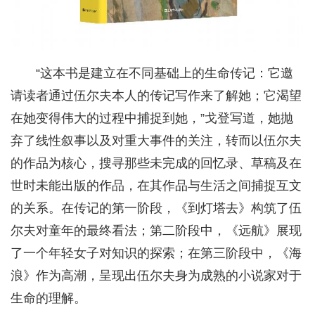
“这本书是建立在不同基础上的生命传记：它邀
请读者通过伍尔夫本人的传记写作来了解她；它渴望
在她变得伟大的过程中捕捉到她，”戈登写道，她抛
弃了线性叙事以及对重大事件的关注，转而以伍尔夫
的作品为核心，搜寻那些未完成的回忆录、草稿及在
世时未能出版的作品，在其作品与生活之间捕捉互文
的关系。在传记的第一阶段，《到灯塔去》构筑了伍
尔夫对童年的最终看法；第二阶段中，《远航》展现
了一个年轻女子对知识的探索；在第三阶段中，《海
浪》作为高潮，呈现出伍尔夫身为成熟的小说家对于
生命的理解。