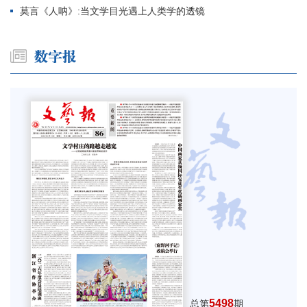
莫言《人呐》:当文学目光遇上人类学的透镜
5498
总第
期