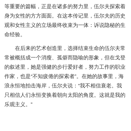
等重要的篇幅，正是在诸多的努力里，伍尔夫探索着
身为女性的方方面面。在这本传记里，伍尔夫的历史
观和女性主义的立场最终收束为一体：诉说隐秘的生
命经验。
在后来的艺术创造里，选择结束生命的伍尔夫常
常被概括成一个消瘦、孤僻而隐喻的形象，但在戈登
的叙述里，她是强健的步行爱好者，努力工作的职业
作家，也是“不知疲倦的探索者”。在她的故事里，海
浪永恒地拍击海岸，伍尔夫说：“我不相信衰老。我
只相信人们永恒变换着朝向太阳的角度。这就是我的
乐观主义。”