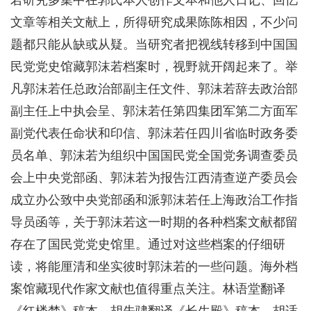
若研究多集中在郭氏本人创作文本和他人日记、回忆
文章等相关文献上，所得研究成果陈陈相因，不少问
题都只能从缺或从疑。当研究者把视线转移到中国国
民党党史馆藏郭沫若档案时，视野就开阔起来了。举
凡郭沫若任总政治部副主任文件、郭沫若辞去政治部
副主任上中执会呈、郭沫若任第四集团军第二方面军
副党代表任命状和印信、郭沫若任四川省临时政务委
员名单、郭沫若为组织中国国民党全国党务调查委员
会上中央党部函、郭沫若为报告江西清查逆产委员会
成立办公致中央党部函和派郭沫若任上海政治工作指
导员函等，关于郭沫若这一时期的各种档案文献都留
存在了国民党党史馆里。通过对这些档案的仔细研
读，将能厘清和坐实彼时郭沫若的一些问题。海外档
案馆藏现代作家文献也值得重点关注。林语堂翻译