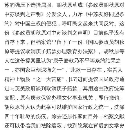
苏的强压下选择屈服。胡秋原草成《参政员胡秋原对
中苏谈判之声明》分发众人，力斥《中苏友好同盟条
约》对中国主权的侵犯，呼吁民众起来共同反对。这
份《参政员胡秋原对中苏谈判之声明》目前似乎没有
留存下来，但档案馆里留下了一份《国民参政员胡秋
原等提议取消庚子赔款办理教育办法案》。胡秋原等
人在这份提案里认为“庚子赔款乃不平等条约结果之
一，亦国家巨创深痛之一”，“此款一日存在，实吾人
精神上物质上之一大苦痛”，[17]进而提议国民政府通
过与英美政府谈判取消庚子赔款，其用途由政府统筹
支配，原有庚款保管办理文化事业机关，即行撤销。
胡秋原等人认为此举可以维护国家行政之统一，洗涤
四十年耻辱的伤痕。除去还原作家面目外，档案文献
还可以带着我们祛除遮蔽，找到隐藏在背后的文学史