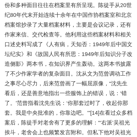
份和多种面目往往在档案里有所呈现。陈徒手从20世
纪80年代末开始连续十余年在中国作协档案室和北京
档案馆抄录了大量档案材料，主要是会议记录，还有
作家来信、交代检查等。他利用这些档案材料和相关
口述史料写成了《人有病，天知否：1949年后中国文
坛纪实》和《故国人民有所思：1949年后知识分子改
造侧影》两本书，在知识界产生轰动。这两本书披露
了不少作家学者的复杂面目。沈从文为范曾调动工作
之事尽心尽力，后来范曾画了一幅屈原像，“沈先生
看后，还是善意地指出一些服饰上的错误，说：‘错
了。’范曾指着沈先生说：‘你那套过时了，收起你那
套。我是中央批准的，你靠边吧。’”[14]在看过众多档
案后，陈徒手对老舍有了更多的理解：“‘右派’吴祖光
挨斗，老舍会上也频繁发言附和。但私下他对吴祖光