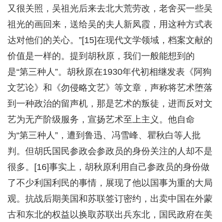
又很关照，吴祖光后来去北大荒劳改，老舍买一些吴
祖光的画回来，送给吴的夫人新凤霞，用这种方式表
达对他们的关心。”[15]在现代文学领域，档案文献的
价值是一样的。提到胡秋原，我们一般能想到的
是“第三种人”。胡秋原在1930年代初相继发表《阿狗
文艺论》和《勿侵略文艺》等文章，声称将艺术堕落
到一种政治的留声机，那是艺术的叛徒，进而反对文
艺为无产阶级服务，宣扬艺术至上主义。他自命
为“第三种人”，遭到鲁迅、冯雪峰、瞿秋白等人批
判。但胡氏国民参政会参政员的身份关注的人却不是
很多。[16]事实上，胡秋原利用自己参政员的身份做
了不少利国利民的事情，展现了他以国事为重的大局
观。抗战后期美国和苏联签订密约，出卖中国在外蒙
古和东北的权益以换取苏联出兵东北，国民政府在美