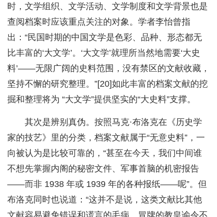
时，文学组织、文学活动、文学制度和文学背景也是
查阅档案时应该重点关注的对象。学者李怡曾指
出：“民国时期的中国文学是色彩、品种、形态都无
比丰富的‘大文学’。‘大文学’就理所当然地需要‘大史
料’——无限广阔的史料范围，没有禁区的文献收藏，
坚持不懈的研究整理。”[20]如此丰富的档案文献的挖
掘和整理将为 “大文学”提供坚实的“大史料”支撑。
其次是辨别真伪。按照马克·布洛克在《历史学
家的技艺》里的分类，档案文献属于“无意史料”，一
向被认为是比较可靠的，“甚至在今天，我们中间谁
不想先掌握内阁的秘密文件、军事首脑的机密报告
——而非 1938 年或 1939 年的各种报纸——呢”。但
布洛克同时也说道：“这并不是说，这类文献比其他
文献容易避免错误和谎言的毛病。冒牌的教皇谕令不