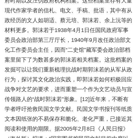
府时期以及汪伪政府机构档案。这些档案里存有大量
现代作家学者的信札、电文、手稿、批语，其中有从
政经历的文人如胡适、蔡元培、郭沫若、余上沅等的
材料更多。郭沫若于1938年4月1日任国民政府军事
委员会政治部第三厅厅长，1940年9月改任政治部文
化工作委员会主任，因而“二史馆”藏军委会政治部档
案里留下了为数甚多的郭沫若相关档案。这批档案的
发掘可以让我们重新梳理抗战时期郭沫若的从军从政
行为，探讨其文化政治实践，即郭沫若如何积极回应
战争对文艺的要求，进而重塑一个作为文艺动员与宣
传领路人的“战时郭沫若”形象。[12]近年来，不断有
学者呼吁抢救民国文学文献。民国文学书报刊等纸质
文本因纸张的不易保存和脆化、老化严重，已接近其
阅读和使用的期限。据2005年2月8日《人民日报》