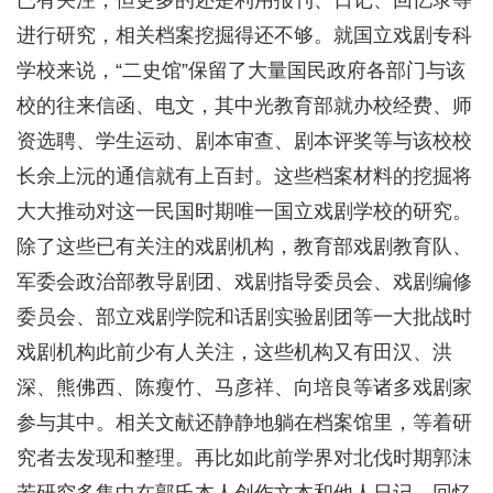
已有关注，但更多的还是利用报刊、日记、回忆录等
进行研究，相关档案挖掘得还不够。就国立戏剧专科
学校来说，“二史馆”保留了大量国民政府各部门与该
校的往来信函、电文，其中光教育部就办校经费、师
资选聘、学生运动、剧本审查、剧本评奖等与该校校
长余上沅的通信就有上百封。这些档案材料的挖掘将
大大推动对这一民国时期唯一国立戏剧学校的研究。
除了这些已有关注的戏剧机构，教育部戏剧教育队、
军委会政治部教导剧团、戏剧指导委员会、戏剧编修
委员会、部立戏剧学院和话剧实验剧团等一大批战时
戏剧机构此前少有人关注，这些机构又有田汉、洪
深、熊佛西、陈瘦竹、马彦祥、向培良等诸多戏剧家
参与其中。相关文献还静静地躺在档案馆里，等着研
究者去发现和整理。再比如此前学界对北伐时期郭沫