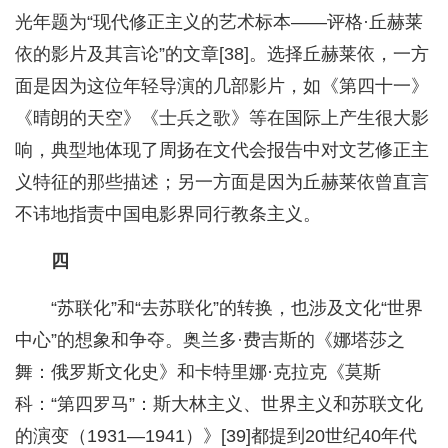
光年题为“现代修正主义的艺术标本——评格·丘赫莱
依的影片及其言论”的文章[38]。选择丘赫莱依，一方
面是因为这位年轻导演的几部影片，如《第四十一》
《晴朗的天空》《士兵之歌》等在国际上产生很大影
响，典型地体现了周扬在文代会报告中对文艺修正主
义特征的那些描述；另一方面是因为丘赫莱依曾直言
不讳地指责中国电影界同行教条主义。
四
“苏联化”和“去苏联化”的转换，也涉及文化“世界
中心”的想象和争夺。奥兰多·费吉斯的《娜塔莎之
舞：俄罗斯文化史》和卡特里娜·克拉克《莫斯
科：“第四罗马”：斯大林主义、世界主义和苏联文化
的演变（1931—1941）》[39]都提到20世纪40年代