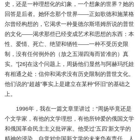
史，还是一种理想化的幻象，一个想象的世界？她的
回答是后者。她怀念那个世界——正如歌德和施莱格
尔曾经构想的，它渴求一种曼德尔斯塔姆所说的普世
的文化——渴求那些已经变成艺术和思想的东西：本
性、爱情、死亡、绝望和牺牲——一种不受历史限
制，没有任何例外的（放之五湖四海而皆准的）真
实。”[26]在这个问题上，周扬他们显然与阿赫玛托娃
有相通之处：信仰和渴求没有历史限制的普世文化。
他们说的“超越”事实上是建立在某种“怀旧”的基础之
上。
1996年，我在一篇文章里讲过：“周扬毕竟还是
个文学家，有他的文学理想，有他所钟爱的俄国文学
和俄国革命民主主义批评家。他受过‘五四’新文学的
精神的浸染，自觉对中国新文学的未来负有责任。人