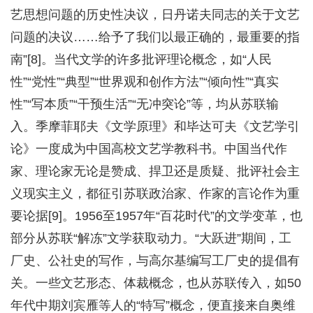
艺思想问题的历史性决议，日丹诺夫同志的关于文艺
问题的决议……给予了我们以最正确的，最重要的指
南”[8]。当代文学的许多批评理论概念，如“人民
性”“党性”“典型”“世界观和创作方法”“倾向性”“真实
性”“写本质”“干预生活”“无冲突论”等，均从苏联输
入。季摩菲耶夫《文学原理》和毕达可夫《文艺学引
论》一度成为中国高校文艺学教科书。中国当代作
家、理论家无论是赞成、捍卫还是质疑、批评社会主
义现实主义，都征引苏联政治家、作家的言论作为重
要论据[9]。1956至1957年“百花时代”的文学变革，也
部分从苏联“解冻”文学获取动力。“大跃进”期间，工
厂史、公社史的写作，与高尔基编写工厂史的提倡有
关。一些文艺形态、体裁概念，也从苏联传入，如50
年代中期刘宾雁等人的“特写”概念，便直接来自奥维