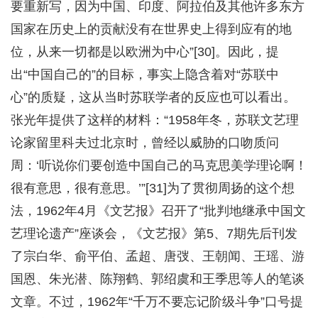
要重新写，因为中国、印度、阿拉伯及其他许多东方
国家在历史上的贡献没有在世界史上得到应有的地
位，从来一切都是以欧洲为中心”[30]。因此，提
出“中国自己的”的目标，事实上隐含着对“苏联中
心”的质疑，这从当时苏联学者的反应也可以看出。
张光年提供了这样的材料：“1958年冬，苏联文艺理
论家留里科夫过北京时，曾经以威胁的口吻质问
周：‘听说你们要创造中国自己的马克思美学理论啊！
很有意思，很有意思。’”[31]为了贯彻周扬的这个想
法，1962年4月《文艺报》召开了“批判地继承中国文
艺理论遗产”座谈会，《文艺报》第5、7期先后刊发
了宗白华、俞平伯、孟超、唐弢、王朝闻、王瑶、游
国恩、朱光潜、陈翔鹤、郭绍虞和王季思等人的笔谈
文章。不过，1962年“千万不要忘记阶级斗争”口号提