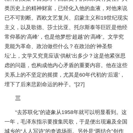
类历史上的精神财富，已经化入他的血液，对他来说
已不可割断。西欧文艺复兴、启蒙主义和19世纪现实
主义，以及歌德、莎士比亚、托尔斯泰等巨匠是他经
常仰慕的‘高峰’，也是他梦想‘超越’的‘高峰’。文学究
竟能为革命、政治做些什么？在政治的‘神圣祭
坛’上，文学又究竟应该‘供献’出多少？这是他紧张思
虑的问题，也构成他内心矛盾的重要内容。他在这些
关系上的不坚定的摇摆，尤其是60年代初的‘后退’，
埋下了后来悲剧命运的种子。”[27]
三
“去苏联化”的迹象从1958年就可以明显看到。这
一年，毛泽东指示要搜集民歌，于是便出现遍及全国
城乡的“人人写诗”的奇诡场面。另外是“两结合”创作