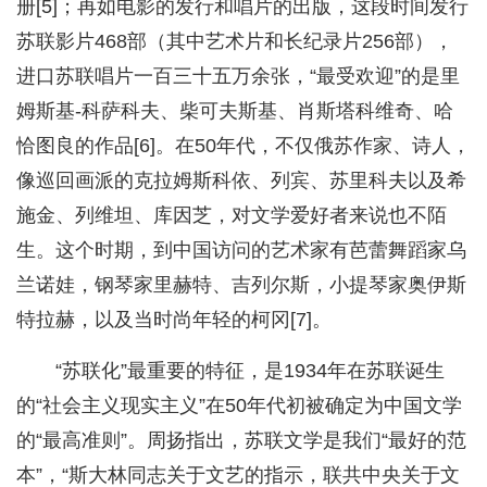
册[5]；再如电影的发行和唱片的出版，这段时间发行
苏联影片468部（其中艺术片和长纪录片256部），
进口苏联唱片一百三十五万余张，“最受欢迎”的是里
姆斯基-科萨科夫、柴可夫斯基、肖斯塔科维奇、哈
恰图良的作品[6]。在50年代，不仅俄苏作家、诗人，
像巡回画派的克拉姆斯科依、列宾、苏里科夫以及希
施金、列维坦、库因芝，对文学爱好者来说也不陌
生。这个时期，到中国访问的艺术家有芭蕾舞蹈家乌
兰诺娃，钢琴家里赫特、吉列尔斯，小提琴家奥伊斯
特拉赫，以及当时尚年轻的柯冈[7]。
“苏联化”最重要的特征，是1934年在苏联诞生
的“社会主义现实主义”在50年代初被确定为中国文学
的“最高准则”。周扬指出，苏联文学是我们“最好的范
本”，“斯大林同志关于文艺的指示，联共中央关于文