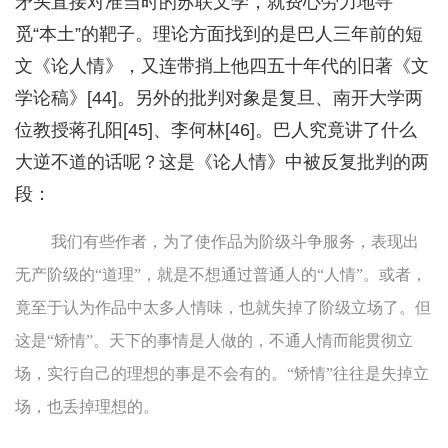
矛头直接对准当时的苏联文学，就费心劳力地寻
觅“本土”的靶子。理论方面找到的是巴人三年前的短
文《论人情》，又连带捎上他四五十年代的旧著《文
学论稿》[44]。另外的批判对象是复旦、南开大学两
位教授蒋孔阳[45]、李何林[46]。巴人究竟讲了什么
大逆不道的话呢？这是《论人情》中被反复批判的两
段：
我们有些作者，为了使作品为阶级斗争服务，表现出
无产阶级的“道理”，就是不想通过普通人的“人情”。或者，
竟至于认为作品中太多人情味，也就失掉了阶级立场了。但
这是“矫情”。天下的事情是人做的，不通人情而能贯彻立
场，实行自己的理想的事是不会有的。“矫情”往往是失掉立
场，也丢掉理想的。