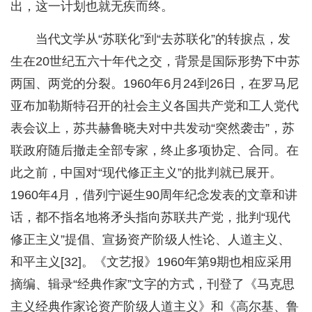
出，这一计划也就无疾而终。
当代文学从“苏联化”到“去苏联化”的转捩点，发
生在20世纪五六十年代之交，背景是国际形势下中苏
两国、两党的分裂。1960年6月24到26日，在罗马尼
亚布加勒斯特召开的社会主义各国共产党和工人党代
表会议上，苏共赫鲁晓夫对中共发动“突然袭击”，苏
联政府随后撤走全部专家，终止多项协定、合同。在
此之前，中国对“现代修正主义”的批判就已展开。
1960年4月，借列宁诞生90周年纪念发表的文章和讲
话，都不指名地将矛头指向苏联共产党，批判“现代
修正主义”提倡、宣扬资产阶级人性论、人道主义、
和平主义[32]。《文艺报》1960年第9期也相应采用
摘编、辑录“经典作家”文字的方式，刊登了《马克思
主义经典作家论资产阶级人道主义》和《高尔基、鲁