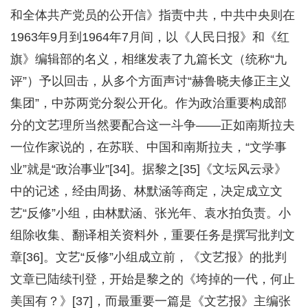
和全体共产党员的公开信》指责中共，中共中央则在
1963年9月到1964年7月间，以《人民日报》和《红
旗》编辑部的名义，相继发表了九篇长文（统称“九
评”）予以回击，从多个方面声讨“赫鲁晓夫修正主义
集团”，中苏两党分裂公开化。作为政治重要构成部
分的文艺理所当然要配合这一斗争——正如南斯拉夫
一位作家说的，在苏联、中国和南斯拉夫，“文学事
业”就是“政治事业”[34]。据黎之[35]《文坛风云录》
中的记述，经由周扬、林默涵等商定，决定成立文
艺“反修”小组，由林默涵、张光年、袁水拍负责。小
组除收集、翻译相关资料外，重要任务是撰写批判文
章[36]。文艺“反修”小组成立前，《文艺报》的批判
文章已陆续刊登，开始是黎之的《垮掉的一代，何止
美国有？》[37]，而最重要一篇是《文艺报》主编张