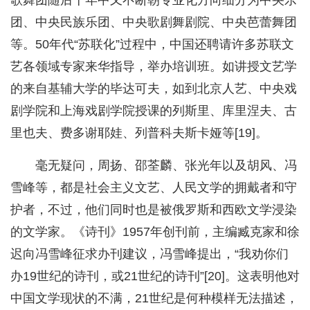
歌舞团随后十年中又不断朝专业化方向细分为中央乐
团、中央民族乐团、中央歌剧舞剧院、中央芭蕾舞团
等。50年代“苏联化”过程中，中国还聘请许多苏联文
艺各领域专家来华指导，举办培训班。如讲授文艺学
的来自基辅大学的毕达可夫，如到北京人艺、中央戏
剧学院和上海戏剧学院授课的列斯里、库里涅夫、古
里也夫、费多谢耶娃、列普科夫斯卡娅等[19]。
毫无疑问，周扬、邵荃麟、张光年以及胡风、冯
雪峰等，都是社会主义文艺、人民文学的拥戴者和守
护者，不过，他们同时也是被俄罗斯和西欧文学浸染
的文学家。《诗刊》1957年创刊前，主编臧克家和徐
迟向冯雪峰征求办刊建议，冯雪峰提出，“我劝你们
办19世纪的诗刊，或21世纪的诗刊”[20]。这表明他对
中国文学现状的不满，21世纪是何种模样无法描述，