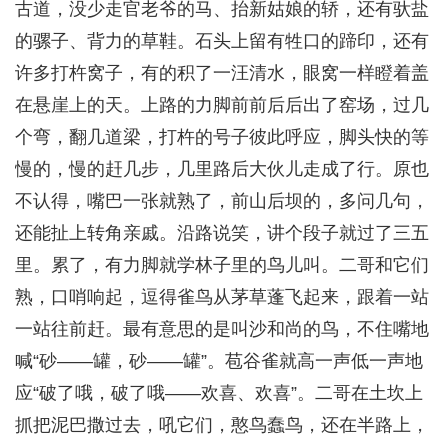
古道，没少走官老爷的马、抬新姑娘的轿，还有驮盐
的骡子、背力的草鞋。石头上留有牲口的蹄印，还有
许多打杵窝子，有的积了一汪清水，眼窝一样瞪着盖
在悬崖上的天。上路的力脚前前后后出了窑场，过几
个弯，翻几道梁，打杵的号子彼此呼应，脚头快的等
慢的，慢的赶几步，几里路后大伙儿走成了行。原也
不认得，嘴巴一张就熟了，前山后坝的，多问几句，
还能扯上转角亲戚。沿路说笑，讲个段子就过了三五
里。累了，有力脚就学林子里的鸟儿叫。二哥和它们
熟，口哨响起，逗得雀鸟从茅草蓬飞起来，跟着一站
一站往前赶。最有意思的是叫沙和尚的鸟，不住嘴地
喊“砂——罐，砂——罐”。苞谷雀就高一声低一声地
应“破了哦，破了哦——欢喜、欢喜”。二哥在土坎上
抓把泥巴撒过去，吼它们，憨鸟蠢鸟，还在半路上，