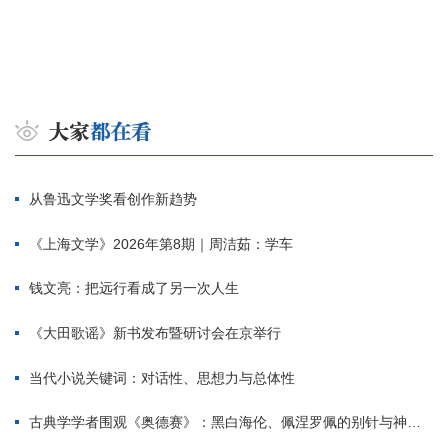
从鲁迅文学奖看创作新趋势
《上海文学》2026年第8期｜周洁茹：学车
钱文亮：把远行看成了另一次人生
《大田歌谣》新书发布暨研讨会在京举行
当代小说关键词：对话性、思想力与总体性
古典学学者围观《奥德赛》：黑白海伦、佩涅罗佩的别针与神秘入侵者