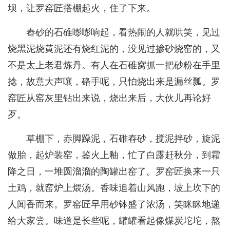
坝，让罗窑匠搭棚起火，住了下来。
舂砂的石碓嘭嘭响起，看热闹的人就哄笑，见过
烧黑泥烧黄泥还有烧红泥的，没见过掺砂烧窑的，又
不是太上老君炼丹。有人在石碓窝抓一把砂粉在手里
捻，故意大声嚷，硌手呢，只怕烧出来是漏丝瓢。罗
窑匠从窑灰里钻出来说，烧出来后，大伙儿再论好
歹。
草棚下，赤脚躁泥，石碓舂砂，搅泥拌砂，旋泥
做胎，起炉装窑，鉴火上釉，忙了白露赶秋分，到霜
降之日，一堆圆溜溜的陶罐出窑了。罗窑匠换来一只
土鸡，就窑炉上煨汤。香味追着山风跑，坡上坎下的
人闻香而来。罗窑匠早用砂钵盛了浓汤，笑眯眯地递
给大家尝。味道是长些呢，罐罐看起像煤炭坨坨，熬