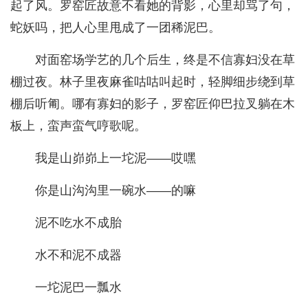
起了风。罗窑匠故意不看她的背影，心里却骂了句，
蛇妖吗，把人心里甩成了一团稀泥巴。
对面窑场学艺的几个后生，终是不信寡妇没在草
棚过夜。林子里夜麻雀咕咕叫起时，轻脚细步绕到草
棚后听匍。哪有寡妇的影子，罗窑匠仰巴拉叉躺在木
板上，蛮声蛮气哼歌呢。
我是山峁峁上一坨泥——哎嘿
你是山沟沟里一碗水——的嘛
泥不吃水不成胎
水不和泥不成器
一坨泥巴一瓢水