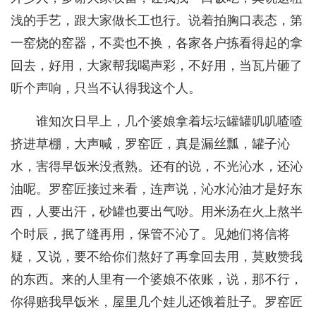
浅的手艺，跟大家做长工也行。说着拍胸口表态，第
一窑烧的窑器，不卖也不换，各家各户拣看得起的拿
回去，好用，大家帮我喝声彩，不好用，当瓦片砸了
听个声响，只当不认得我这个人。
谁知次日早上，几个婆娘拿着坛坛罐罐叽叽喳喳
挤进草棚，大声喊，罗窑匠，真是漏丝瓢，罐子沁
水，害得早饭米没煮熟。还有的说，不光沁水，还沁
油呢。罗窑匠接过来看，连声说，沁水沁油才是好东
西，人要出汗，砂罐也要出气唦。用米汤在火上熬半
个时辰，抿了缝再用，保管不沁了。见她们将信将
疑，又说，要不给你们熬好了再拿回去用，莫败赞我
的东西。来的人里有一个婆娘不依账，说，那不行，
你得赔我早饭米，屋里几个娃儿还饿着肚子。罗窑匠