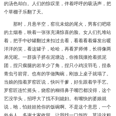
的汤色却白。人们的惊叹里，伴着呼呼的吸汤声，把
个草棚子乐翻了天。
那时，月悬半空，窑坑未熄的尾火，男客们吧嗒
的土烟卷，映着一张张充满惊喜的脸。女人们扎堆站
着，把手中砂罐翻过来扣过去看，看着看着爆发出暖
洋洋的笑，看这罐子，哈哈，再看罗师傅，长得像两
弟兄呢。一群孩子挤在泥塘边，你推我攘抢着抓泥
团，捏只瘸腿的岩羊少了角，捏只小鸡没羽毛，捏条
青虫弓箭背。也有的学做陶碗，刚放上桌子就塌了。
当娘的指着罗窑匠说，快叫干爹，好生跟着学手艺。
罗窑匠连忙摇头，烧窑的糊得鼻子嘴巴都没得，这个
艺没学头，招呼大了找不到媳妇。有嘴快的婆娘就
说，吔，怕娃娃抢你的饭碗啊。不是这个意思，一个
外乡人，多谢大家收留，让我找一口饭吃，莫说这粗