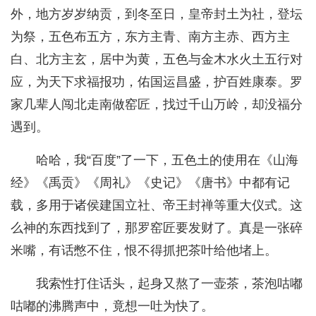
外，地方岁岁纳贡，到冬至日，皇帝封土为社，登坛
为祭，五色布五方，东方主青、南方主赤、西方主
白、北方主玄，居中为黄，五色与金木水火土五行对
应，为天下求福报功，佑国运昌盛，护百姓康泰。罗
家几辈人闯北走南做窑匠，找过千山万岭，却没福分
遇到。
哈哈，我“百度”了一下，五色土的使用在《山海
经》《禹贡》《周礼》《史记》《唐书》中都有记
载，多用于诸侯建国立社、帝王封禅等重大仪式。这
么神的东西找到了，那罗窑匠要发财了。真是一张碎
米嘴，有话憋不住，恨不得抓把茶叶给他堵上。
我索性打住话头，起身又熬了一壶茶，茶泡咕嘟
咕嘟的沸腾声中，竟想一吐为快了。