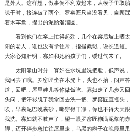
是外人。这样想，做事倒不利索起来，从模子里取胎
晾干时，接连破了两个。罗窑匠只当没看见，自顾踩
着木车盘，捏出的泥胎溜溜圆。
看到他们在窑上忙得起劲，几个在窑后坡上晒太
阳的老人，谁也没有学往常，指指戳戳，说长道短。
大家心知肚明，寡妇和她的孩子们，缓过气来了。
太阳靠山时分，寡妇在水坑里洗把脸，低声说，
我回去了哦。罗窑匠坐在木凳上，头也不抬，闷声答
道，回吧，屋里娃儿等你做饭吃。寡妇走了几步又回
头问，把汗衫脱了我拿回去洗一把。罗窑匠直摇头，
唉，早裹泥巴晚裹砂，哪穿得干净，你也不得天天跟
我洗。寡妇就不吱声了，望一眼罗窑匠糊满泥浆的赤
脚，迈开碎步急忙往屋里走，乌黑的辫子在晚霞里甩