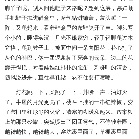
脚丫子呢。别人问他鞋子来路呢？想到这层，寡妇顺
手把鞋子抛进鞋盒里，赌气钻进铺盖，蒙头睡了一
阵，又爬起来，看着鞋盒里的布鞋笑开了声。脚头两
个小的，睡得实沉。月光不嫌家穷，轻手轻脚爬过木
窗格，爬到被子上，被面中间一朵向阳花，花心打了
灰色的补巴，像一团泥浆糊了亮爽的云朵。边上的花
瓣开得艳，衬着娃娃红扑扑的脸蛋。刺栎叶的清香，
随风漫进来，直往鼻孔钻，忍不住要打喷嚏。
灯花跳一下，又跳了一下，扑哧一声，油灯灭
了。半屋的月光更亮了，楼斗上挂的一串红辣椒，变
了窑门里红彤彤的火焰，清寒的夜暖和起来。放案板
上的那只砂罐，突然喷出了团团雾气，不停转着圈，
越转越快，越转越大，窑坑裹里面了，草棚裹里面