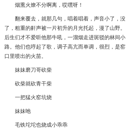
烟熏火燎不分啊离，哎嘿呀！
翻来覆去，就那几句，唱着唱着，声音小了，没
了，粗重的鼾声被一片初升的月光托起，漫了山野。
后生们才不爱听他那牛吼，一溜烟走进斑驳的林间小
路。他们也哼起了歌，调子高亢而单调，很烈，是窑
口里喷出的火苗。
妹妹磨刀哥砍柴
砍柴就砍青干柴
一把猛火窑坑烧
妹妹吔
毛铁坨坨也烧成小乖乖