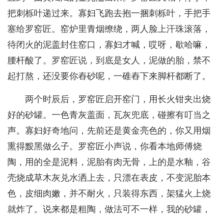
把刺栎叶递过来。寡妇飞跑去抱一捆刺栎叶，手把手
塞给罗窑匠。窑炉里青烟缭绕，两人脸上汗珠滚落，
待闭火的泥盖封住窑口，寡妇才喊，哎呀，歇哈嘛，
腰杆酸了。罗窑匠说，到底是女人，泥做的胎，禁不
起打熬，还没要你舂砂呢，一碓舂下来脚杆都断了。
两个时辰后，罗窑匠启开窑门，用长火钳夹出烧
好的砂罐。一色青灰盖面，瓦灰兜底，碰擦有叮当之
声。寡妇好奇地问，先前还是黄金亮色的，你又用烟
熏得黢黑做么子。罗窑匠小声说，你看本地师傅烧
陶，用的全是泥料，泥胎有肉无骨，上的是水釉，谷
壳烧成草木灰兑水洒上去，只漂在表皮，不变泥胎本
色，皮细肉嫩，并不耐火，只装得东西，架猛火上烧
就炸了。说来都是粗陶，做法可不一样，我的砂罐，