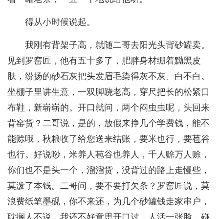
得从小时候说起。
我刚有背架子高，就随二哥去阳光头背砂罐卖。
见到罗窑匠，他有五十多了，肥胖身材绷着黝黑皮
肤，纷扬的砂石灰把头发眉毛染得灰不灰、白不白。
坐棚子里讲生意，一双脚跷老高，穿尺把长的松紧口
布鞋，新崭崭的。开口就问，两个闷虫虫呢，头回来
背窑货？二哥说，是的，放假来挣几个学费钱，能不
能赊哦，秋粮收了给您送来结账，要米也行，要苞谷
也行。好说唦，米养人苞谷也养人，千人赊万人赊，
你们也不是头一个，溜溜货，没背过的路上走慢些，
莫泼了本钱。二哥问，要不要打欠条？罗窑匠说，莫
浪费纸笔墨砚，你不来还，为几个砂罐钱走家串户，
耽搁人不说，我还不好意思开口讨，人活一张脸，碰