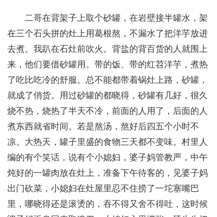
二哥在背架子上取个砂罐，在岩壁接半罐水，架
在三个石头拼的灶上用葛根熬，不漏水了把洋芋放进
去煮。我趴在石灶前吹火。背盐的背百货的人就围上
来，他们要借砂罐用。带的饭、带的红苕洋芋，煮热
了吃比吃冷的舒服。总不能都带着锅灶上路，砂罐，
就成了俏货。用过砂罐的都晓得，砂罐有几好，很久
烧不热，烧热了半天不冷，前面的人用了，后面的人
煮东西就省时间。若是熬汤，熬好后四五个小时不
凉。大热天，罐子里盛的食物三天都不变味。村里人
编的有个笑话，说有个小媳妇，婆子妈管教严，中午
炖好的一罐肉放在灶上，准备下午待客的，见婆子妈
出门砍菜，小媳妇在灶屋里忍不住捞了一坨塞嘴巴
里，哪晓得还是滚烫的，吞不得又舍不得吐，这时候