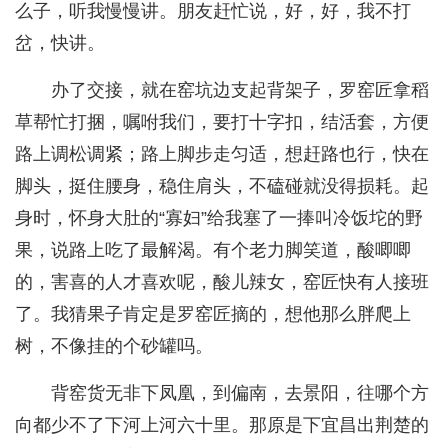
么子，听我慢慢讲。朋友赶忙说，好，好，我不打
岔，快讲。
办了交接，就在窑坑边支起背架子，罗窑匠拿稻
草帮忙打捆，嘱咐我们，要打十字扣，结活套，方便
路上调松调紧；路上脚步走匀适，想赶路也行，快在
脚头，挺住腰身，稳住肩头，不磕碰就没得损耗。起
身时，怀身大肚的“寡妇”给我塞了一捧叫冷饭坨的野
果，说路上吃了最解渴。有个老力脚笑道，酸唧唧
的，害喜的人才喜欢呢，酸儿辣女，窑匠快有人接班
了。我猜果子肯定是罗窑匠摘的，想他那么胖爬上
树，不像挂的个砂罐吗。
背窑货无非下凤凰，到偏南，去景阳，往哪个方
向都少不了下河上河六十里。那原是下宜昌出荆楚的