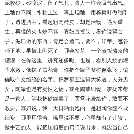
泥咬砂，砂咬泥，留了气孔，跟人一样会吸气出气。
上釉也不同，水釉上过，再上烟釉，用栎树叶做釉引
子，透进胎中，看起粗肉糙皮，却是活物，遇火重
生，再猛的火也烧不坏。寡妇直摇头，看你说得玄
乎，泥巴做的东西，肯定会透气，要不，洋芋、苞谷
种下地，早被土闷死了，哪会发芽。一个煮饭熬茶的
罐罐，在你这里，讲究还多呢。也是，看别人烧的罐
子水嫩，像抹了雪花膏，你把个罐子整得像张飞，偏
偏取个文绉绉的名字。把罗窑匠逗得大笑道，人分男
女，陶罐也是有灵性之物，或粗陶或细瓷，凑拢来都
是一家人，等我把砂罐卖了，买雪花膏给你，敢要不
敢要。寡妇说，我一天日晒雨泡的，是粗陶你整不成
细瓷，哪里用得着。嘴里说不要，心里却有了计较，
做手艺的人，能把压箱底的窍门说出来，就没当自己