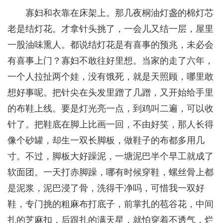
寡妇和衣靠在床架上。那几夜桐油灯盏的棉灯芯
老是结灯花。才拿针头挑了，一会儿又结一层，屋里
一股油味熏人。都说结灯花是有喜事的预兆，未必会
有喜事上门？寡妇不敢往好里想。当家的走了六年，
一个人拉扯两个娃，没有饿死，就是天照顾，哪里敢
想好事呢。把针尖在头发里蹭了几蹭，又开始给手里
的布鞋上线。要是灯光亮一点，到鸡叫二遍，可以收
针了。把鞋底在脚上比画一回，不由好笑，那人长得
像个砂罐，却生一双长脚板，做鞋子的布都多用几
寸。不过，脚板大好躁泥，一塘泥巴半个早工就成了
软面团。一天打赤脚躁，哪有时候穿鞋，螺丝骨上都
是泥浆，泥巴浸了骨，洗得干净吗，可惜我一双好
鞋，专门挑的粗麻布打底子，前掌扎的苞谷花，中间
扎的芝麻扣，后跟扎的满天星，就怕穿着不透气，烂