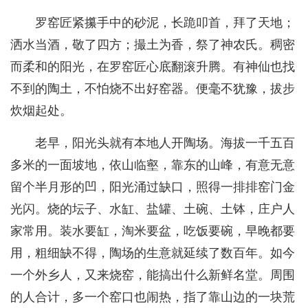
罗窑匠紧攥手中的砂泥，长跪叩首，拜了天地；
洒水当酒，敬了四方；撮土为香，祭了神农氏。稠密
而柔和的阳光，在罗窑匠心底翻滚升腾。有神仙也找
不到的陶土，不怕烧不出好窑器。便毫不犹豫，拔步
炊烟起处。
老早，阳光头就有本地人开陶场。海拔一千五百
多米的一面坡地，依山临壑，靠东的山峰，有意无意
留个半月形的凹，阳光涌过缺口，照得一排排窑门金
光闪。烧的坛子、水缸、盐罐、土碗、土钵，庄户人
家常用。装水要缸，淘米要盆，吃饭要碗，早晚都要
用，粗细缺不得，陶场的生意就延续了数百年。如今
一个外乡人，又来烧窑，能搞出什么新鲜名堂。周围
的人合计，多一个窑口也闹热，指了靠山边的一块荒