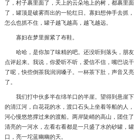
了，村子裹里面了，天上的云朵地上的树，都裹里面
了，罐顶是破雾而出的一轮红日。寡妇想伸手去抓，
怎么也抓不住，罐子越飞越高，越飞越远。
寡妇在梦里握紧了布鞋。
哈哈，是你加了味精的吧。还没听到落头，朋友
点评起来。我说，你爱听不听，爱信不信，嘴巴说干
了呢，快些倒茶我润润嗓子。一杯茶下肚，声音又亮
了。
我们打中伙多半在绵羊口的半崖。望得到悬崖下
的清江河，白花花的水，渡口石头上坐着等船的人，
河心慢悠悠撑过来的渡船。两岸陡峭的高山，团住了
清亮的一河水，左看右看都是一只盛了水的砂罐，罐
口，亮一坨蓝幽幽的天。