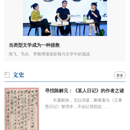
当类型文学成为一种拯救
海飞、毛尖、李晓博漫谈影视与文学中的谍战
更多
寻找陈解元：《某人日记》的作者之谜
长夏酷热，无以消遣，翻看案头《王秉
恩日记》整理本，不由让我想起……