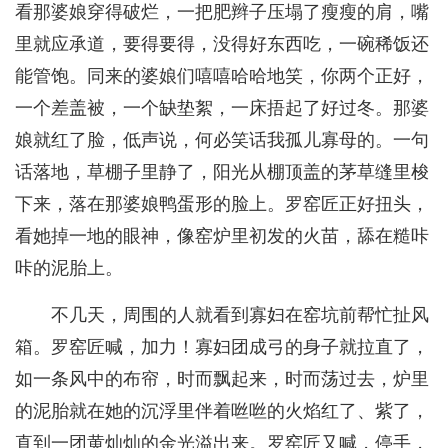
看那婆娘穿得破烂，一把肥辫子压塌了瘦瘦的肩，嘴
里就应承道，要得要得，没得好东西吃，一碗稀饭还
能管饱。同来的婆娘们嘻嘻哈哈地笑，你两个正好，
一个差盖被，一个缺垫絮，一床捂起了好过冬。那婆
娘就红了脸，低声说，何必笑话我孤儿寡母的。一句
话落地，草棚子里静了，阳光从棚顶盖的茅草缝里梭
下来，落在那婆娘鸭蛋形的脸上。罗窑匠正好扭头，
看她掉一地的眼神，像窑炉里初发的火苗，舔在糙咔
咔的泥胎上。
不几天，周围的人就看到寡妇在窑坑前帮忙扯风
箱。罗窑匠喊，加力！寡妇团成弓的身子就拉直了，
如一条风中的布帘，时而飘起来，时而荡过去，炉里
的泥胎就在她的沉浮里伴着咝咝的火焰红了、紫了，
直到一团黄灿灿的金光溢出来。罗窑匠又喊，停手，