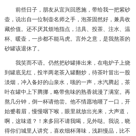
前些日子，朋友从宜兴回恩施，带给我一把紫砂
壶，说出自一位制壶名师之手，泡茶固然好，兼具收
藏价值。还不厌其烦地指点，洁具、投茶、注水、温
杯、暖壶，一步都不能马虎。言外之意，是我熬茶的
砂罐该退休了。
我笑而不语。仍然把砂罐捧出来，在电炉子上烧
到罐底见红，投半两老茶入罐翻炒，待茶叶冒出一股
淡烟，冲入备好的山泉水，嗤的一声，水汽腾起，茶
叶在罐中上下腾挪，略带焦味的熟香就漫了满室。再
熬几分钟，倒一杯请他尝。他不情愿地咂了一口，开
始蹙着眉，慢慢咽下喉，眼里就放出光来，大声道，
啊，这味道？！来多回不请我喝，见外哒。我说，晓
得你们城里人讲究，喜欢细杯薄味，浅斟慢品，比不