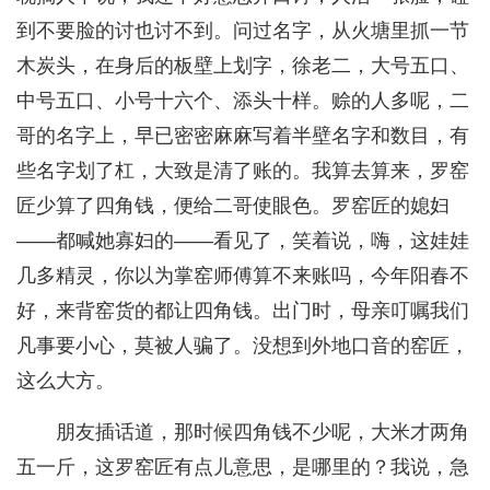
到不要脸的讨也讨不到。问过名字，从火塘里抓一节
木炭头，在身后的板壁上划字，徐老二，大号五口、
中号五口、小号十六个、添头十样。赊的人多呢，二
哥的名字上，早已密密麻麻写着半壁名字和数目，有
些名字划了杠，大致是清了账的。我算去算来，罗窑
匠少算了四角钱，便给二哥使眼色。罗窑匠的媳妇
——都喊她寡妇的——看见了，笑着说，嗨，这娃娃
几多精灵，你以为掌窑师傅算不来账吗，今年阳春不
好，来背窑货的都让四角钱。出门时，母亲叮嘱我们
凡事要小心，莫被人骗了。没想到外地口音的窑匠，
这么大方。
朋友插话道，那时候四角钱不少呢，大米才两角
五一斤，这罗窑匠有点儿意思，是哪里的？我说，急