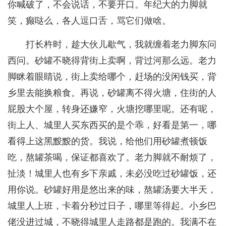
你喊破了，不会说话，不要开口。年纪大的力脚就
笑，癫哒么，各人逗口舌，骂它们做啥。
打长杵时，趁大伙儿歇气，我就缠着老力脚东问
西问。砂罐不晓得背街上卖啊，背过河那么远。老力
脚眯着眼睛说，街上卖给哪个，赶场的没闲钱买，背
乡里去能换粮食。再说，砂罐离不得火塘，住街的人
屁股大个屋，转身还嫌窄，火塘挖哪里呢。还有呢，
街上人、城里人买东西买的是个乖，好看是第一，哪
看得上这黑黢黢的货。我说，给他们用砂罐煮顿饭
吃，熬罐茶喝，保证都喜欢了。老力脚就不耐烦了，
扯淡！城里人也有乡下亲戚，未必没吃过砂罐饭，还
用你说。砂罐好用是悠出来的味，熬罐汤要大半天，
城里人上班，卡着分秒过日子，哪里等得起。小乡巴
佬没进过城，不晓得城里人走路都是跑的。我满不在