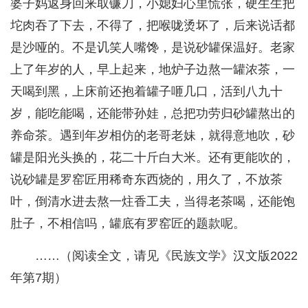
婆子妈返身回来取镰刀，小媳妇心里慌张，硬生生把
坨肉吞了下去，不得了，把喉咙烫坏了，后来说话都
是沙哑的。不是讥笑人嘴馋，是说砂罐保温好。老家
上了年岁的人，早上起来，地炉子边熬一罐浓茶，一
天喝到黑，上床前还抱着罐子咂几口，活到八九十
岁，能吃能喝，还能带孙娃，总把功劳归砂罐熬出的
养命茶。遇到年岁相仿的老哥老妹，就得意地吹，砂
罐是阳光头换的，花二十斤白大米。还有更能吹的，
说砂罐是罗窑匠用稀奇东西烧的，用久了，不放茶
叶，倒清水进去熬一炷香工夫，当得老茶喝，还能饱
肚子，不相信吗，罐底有罗窑匠的题款呢。
……（阅读全文，请见《民族文学》汉文版2022
年第7期）