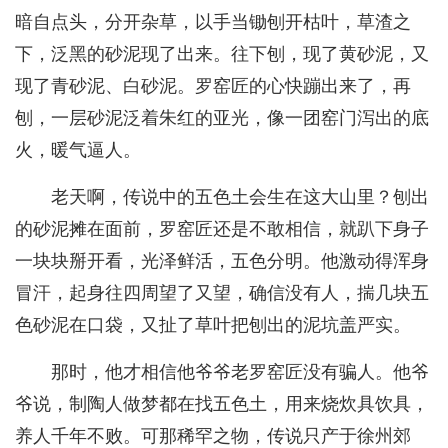
暗自点头，分开杂草，以手当锄刨开枯叶，草渣之
下，泛黑的砂泥现了出来。往下刨，现了黄砂泥，又
现了青砂泥、白砂泥。罗窑匠的心快蹦出来了，再
刨，一层砂泥泛着朱红的亚光，像一团窑门泻出的底
火，暖气逼人。
老天啊，传说中的五色土会生在这大山里？刨出
的砂泥摊在面前，罗窑匠还是不敢相信，就趴下身子
一块块掰开看，光泽鲜活，五色分明。他激动得浑身
冒汗，起身往四周望了又望，确信没有人，揣几块五
色砂泥在口袋，又扯了草叶把刨出的泥坑盖严实。
那时，他才相信他爷爷老罗窑匠没有骗人。他爷
爷说，制陶人做梦都在找五色土，用来烧炊具饮具，
养人千年不败。可那稀罕之物，传说只产于徐州郊