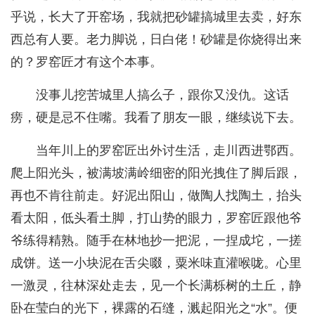
乎说，长大了开窑场，我就把砂罐搞城里去卖，好东
西总有人要。老力脚说，日白佬！砂罐是你烧得出来
的？罗窑匠才有这个本事。
没事儿挖苦城里人搞么子，跟你又没仇。这话
痨，硬是忌不住嘴。我看了朋友一眼，继续说下去。
当年川上的罗窑匠出外讨生活，走川西进鄂西。
爬上阳光头，被满坡满岭细密的阳光拽住了脚后跟，
再也不肯往前走。好泥出阳山，做陶人找陶土，抬头
看太阳，低头看土脚，打山势的眼力，罗窑匠跟他爷
爷练得精熟。随手在林地抄一把泥，一捏成坨，一搓
成饼。送一小块泥在舌尖啜，粟米味直灌喉咙。心里
一激灵，往林深处走去，见一个长满栎树的土丘，静
卧在莹白的光下，裸露的石缝，溅起阳光之“水”。便