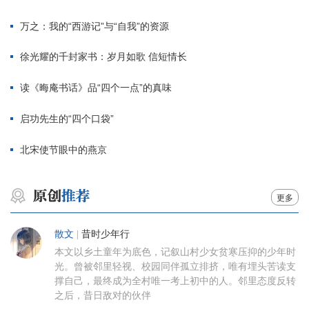
万之：我的“西游记”与“自我”的资源
徐光耀的千封家书：岁月如歌 信短情长
读《晦庵书话》品“四个一点”的真味
启功先生的“四个口袋”
北宋使节眼中的燕京
更多
散文
|
昔时少年行
本文以乡土童年为底色，记叙山村少女贫寒压抑的少年时
光。曾被邻里轻视、校园同伴孤立排挤，唯有埋头苦读支
撑自己，最终成为全村唯一考上初中的人。邻里态度反转
之后，昔日敌对的伙伴