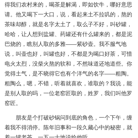
得我们农村来的，喝茶是解渴，即如饮牛，哪好意思
请。他又喝下一大口，说，看起来土不拉叽的，熬的
茶味却醇，就是名字太土了，取么子不好，叫砂罐，
哈哈，让人想到盐罐、药罐还有什么罐来的，都是泥
巴烧的，瞧别人取的多雅——紫砂壶。我不服气地
说，叫壶也好，叫罐也好，不都是为喝口好茶，可惜
电火太烈，没柴火熬的软和，不然味道还地道些。你
觉得土气，是不晓得它也有个洋气的名字——粗陶。
粗陶么，嗯，不错，听着就喜欢，谁取的？我说，能
是别人取的吗，一位老窑匠取的，姓罗，我们叫他罗
窑匠。
朋友是个打破砂锅问到底的角色，一个下午，缠
着我不得消停。陈年旧事和一段久藏心中的秘密，就
着一罐老茶，一五一十地说给他听。