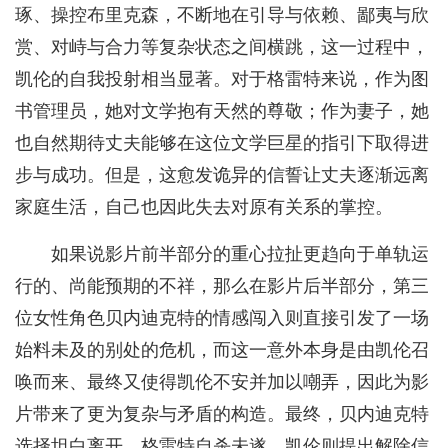
琢、操控布里克森，不断地在引导与依赖、鄙夷与欣
赏、对峙与合力等复杂状态之间横跳，这一过程中，
凯伦的自我投射相当显著。对于格雷特来说，作为图
书管理员，她对文学抱有天然的尊敬；作为妻子，她
也自然期待丈夫能够在这位文学巨星的指引下取得进
步与成功。但是，这愈发诡异的信誓让丈夫逐渐远离
家庭生活，自己也因此失去对原有关系的掌控。
如果说影片前半部分的重心拉扯更趋向于单轨运
行的、尚能预期的不祥，那么在影片后半部分，第三
位女性角色贝内迪克特的情感闯入则直接引发了一场
始料未及的别处的危机，而这一意外本身是由凯伦召
唤而来、最终又使得凯伦不安并加以嘲弄，因此为影
片带来了更为复杂与矛盾的构造。最终，贝内迪克特
选择坦白离开、格雷特自杀未遂，凯伦则提出解除信