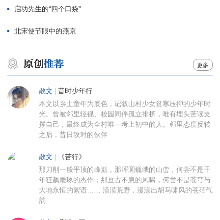
启功先生的“四个口袋”
北宋使节眼中的燕京
更多
散文
|
昔时少年行
本文以乡土童年为底色，记叙山村少女贫寒压抑的少年时
光。曾被邻里轻视、校园同伴孤立排挤，唯有埋头苦读支
撑自己，最终成为全村唯一考上初中的人。邻里态度反转
之后，昔日敌对的伙伴
散文
|
《苦行》
那刀削一般平顶的峰巅，那浑圆巍峨的山峦，何尝不是千
年狂飙雕琢的杰作；那亘古不息的风啸，何尝不是苍穹与
大地永恒的絮语…… 漠漠荒野，漫漾出胡马啸风的苍茫气
韵