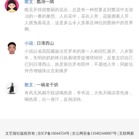
散文
|
蠡湖一隅
瞧见开得很繁丽的花丛，总是有一种想要走到繁花中去游
冶的一番的奢想。人在花中，花在人旁，花簇拥着人开，
人摇曳着花去，这是多么令人羡慕且神往的图画中的世界
啊。
小说
|
日薄西山
小说以省高院藏族法官罗布的第一人称回忆展开。八岁那
年，失明的奶奶终日执着绕菩提佛塔转经，反复念叨自己
已到日薄西山，执意留住罗布陪伴，不愿他入学；同龄玩
伴丹增顿珠出言刺痛罗
散文
|
一碗老干烘
有风无风都不耽误喝热茶，爷爷说，大热天喝凉茶伤身，
喝热茶，出一身汗，反倒凉快。
文艺报社版权所有 |
京ICP备16044554号
| 京公网安备110402440007号 |
互联网新