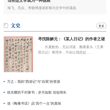
当类型文学成为一种拯救
海飞、毛尖、李晓博漫谈影视与文学中的谍战
更多
寻找陈解元：《某人日记》的作者之谜
长夏酷热，无以消遣，翻看案头《王秉
恩日记》整理本，不由让我想起……
万之：我的“西游记”与“自我”的资源
徐光耀的千封家书：岁月如歌 信短情长
读《晦庵书话》品“四个一点”的真味