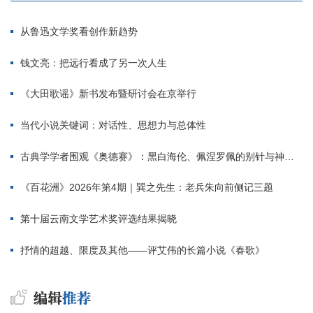
从鲁迅文学奖看创作新趋势
钱文亮：把远行看成了另一次人生
《大田歌谣》新书发布暨研讨会在京举行
当代小说关键词：对话性、思想力与总体性
古典学学者围观《奥德赛》：黑白海伦、佩涅罗佩的别针与神秘入侵者
《百花洲》2026年第4期｜巽之先生：老兵朱向前侧记三题
第十届云南文学艺术奖评选结果揭晓
抒情的超越、限度及其他——评艾伟的长篇小说《春歌》