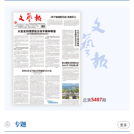
5497
总第
期
更多