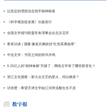
以坚定的理想信念筑牢精神根基
《科学规划促发展》出版发行
全国文学报刊联盟常务理事会在北京召开
鲁奖访谈 | 蒲隆:像老兵胸前挂"红色英勇勋章"
中拉文学：书页之间的跨洋共鸣
5.25亿人的“精神食粮”升级了，网络文学有了哪些新变化？
浙江文化观察：新大众文艺的星火，何以燎原？
访张楚：希望天津文学如江河奔流般生生不息