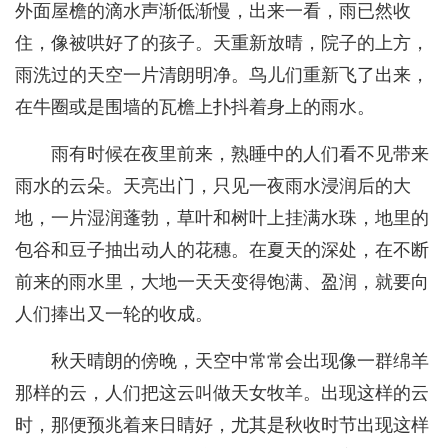
外面屋檐的滴水声渐低渐慢，出来一看，雨已然收
住，像被哄好了的孩子。天重新放晴，院子的上方，
雨洗过的天空一片清朗明净。鸟儿们重新飞了出来，
在牛圈或是围墙的瓦檐上扑抖着身上的雨水。
雨有时候在夜里前来，熟睡中的人们看不见带来
雨水的云朵。天亮出门，只见一夜雨水浸润后的大
地，一片湿润蓬勃，草叶和树叶上挂满水珠，地里的
包谷和豆子抽出动人的花穗。在夏天的深处，在不断
前来的雨水里，大地一天天变得饱满、盈润，就要向
人们捧出又一轮的收成。
秋天晴朗的傍晚，天空中常常会出现像一群绵羊
那样的云，人们把这云叫做天女牧羊。出现这样的云
时，那便预兆着来日睛好，尤其是秋收时节出现这样