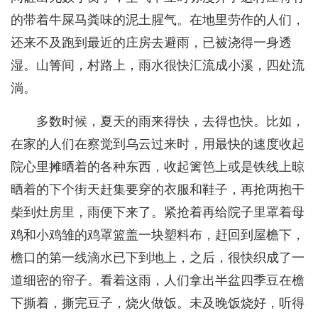
的带着牛屎马粪味的泥土腥气。在地里劳作的人们，
还来不及跑到最近的庄房去避雨，已被浇得一身透
湿。山箐间，村路上，雨水很快汇流成小溪，四处流
淌。
多数时候，夏天的雨来得快，去得也快。比如，
在家的人们在察觉到乌云过来时，用最快的速度收起
院心里摊晒着的各种东西，收起篱笆上或是铁线上晾
晒着的下个街天赶集要穿的衣服和鞋子，再抢两抱干
柴到灶房里，雨便下来了。紧抢着再给院子里罩着母
鸡和小鸡雏的鸡罩篮盖一块塑料布，赶回到屋檐下，
檐口的第一线滴水已下到地上，之后，很快织成了一
道细密的帘子。看着这雨，人们拿出半盆四季豆在檐
下撕着，撕完豆子，烧火做饭。未及晚饭烧好，听得