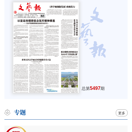
5497
总第
期
更多