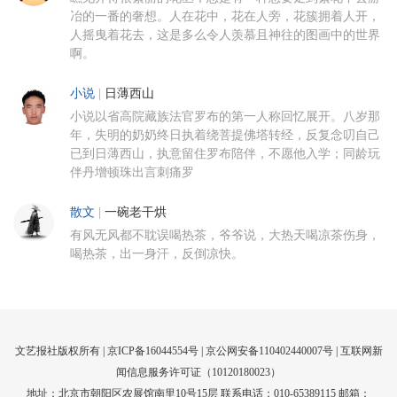
冶的一番的奢想。人在花中，花在人旁，花簇拥着人开，
人摇曳着花去，这是多么令人羡慕且神往的图画中的世界
啊。
小说
|
日薄西山
小说以省高院藏族法官罗布的第一人称回忆展开。八岁那
年，失明的奶奶终日执着绕菩提佛塔转经，反复念叨自己
已到日薄西山，执意留住罗布陪伴，不愿他入学；同龄玩
伴丹增顿珠出言刺痛罗
散文
|
一碗老干烘
有风无风都不耽误喝热茶，爷爷说，大热天喝凉茶伤身，
喝热茶，出一身汗，反倒凉快。
文艺报社版权所有 |
京ICP备16044554号
| 京公网安备110402440007号 |
互联网新
闻信息服务许可证（10120180023）
地址：北京市朝阳区农展馆南里10号15层 联系电话：010-65389115 邮箱：