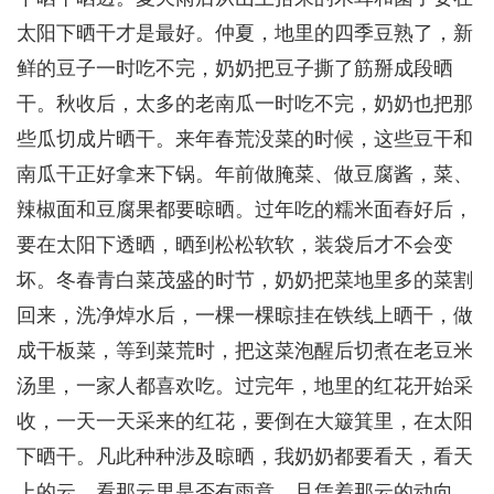
太阳下晒干才是最好。仲夏，地里的四季豆熟了，新
鲜的豆子一时吃不完，奶奶把豆子撕了筋掰成段晒
干。秋收后，太多的老南瓜一时吃不完，奶奶也把那
些瓜切成片晒干。来年春荒没菜的时候，这些豆干和
南瓜干正好拿来下锅。年前做腌菜、做豆腐酱，菜、
辣椒面和豆腐果都要晾晒。过年吃的糯米面舂好后，
要在太阳下透晒，晒到松松软软，装袋后才不会变
坏。冬春青白菜茂盛的时节，奶奶把菜地里多的菜割
回来，洗净焯水后，一棵一棵晾挂在铁线上晒干，做
成干板菜，等到菜荒时，把这菜泡醒后切煮在老豆米
汤里，一家人都喜欢吃。过完年，地里的红花开始采
收，一天一天采来的红花，要倒在大簸箕里，在太阳
下晒干。凡此种种涉及晾晒，我奶奶都要看天，看天
上的云，看那云里是否有雨意，且凭着那云的动向，