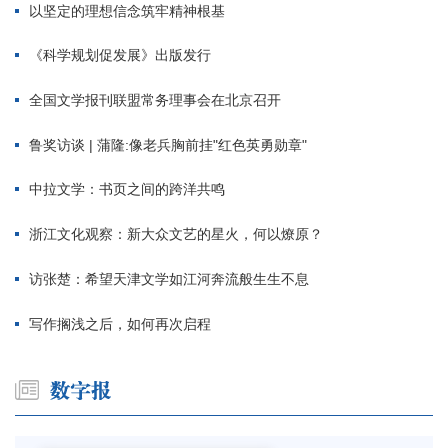
以坚定的理想信念筑牢精神根基
《科学规划促发展》出版发行
全国文学报刊联盟常务理事会在北京召开
鲁奖访谈 | 蒲隆:像老兵胸前挂"红色英勇勋章"
中拉文学：书页之间的跨洋共鸣
浙江文化观察：新大众文艺的星火，何以燎原？
访张楚：希望天津文学如江河奔流般生生不息
写作搁浅之后，如何再次启程