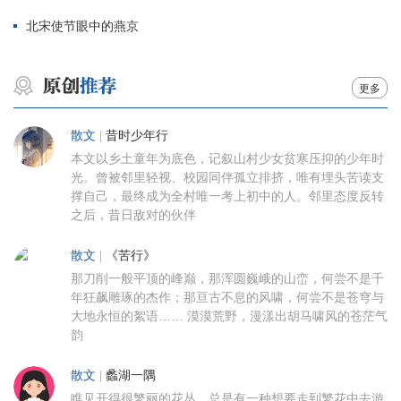
北宋使节眼中的燕京
更多
散文
|
昔时少年行
本文以乡土童年为底色，记叙山村少女贫寒压抑的少年时
光。曾被邻里轻视、校园同伴孤立排挤，唯有埋头苦读支
撑自己，最终成为全村唯一考上初中的人。邻里态度反转
之后，昔日敌对的伙伴
散文
|
《苦行》
那刀削一般平顶的峰巅，那浑圆巍峨的山峦，何尝不是千
年狂飙雕琢的杰作；那亘古不息的风啸，何尝不是苍穹与
大地永恒的絮语…… 漠漠荒野，漫漾出胡马啸风的苍茫气
韵
散文
|
蠡湖一隅
瞧见开得很繁丽的花丛，总是有一种想要走到繁花中去游