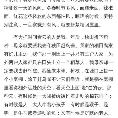
猜测这一天的风向。冬春时节多风，而糯米面、辣椒
面、红花这些轻软的东西都怕风，晾晒的时候，要特
别注意，一旦察觉到有风，就要赶紧端回屋里。
有大把时间看云的人是我。年后，秧田撒下稻
种，母亲就要派我去守秧田赶鸟雀。我家的稻田离家
有好几里远，我们那一坝田上一共只有三户人家，另
外两户人家都只在田头上立一个稻草人，我母亲却一
定要我去赶鸟雀。我捡来木棒、树枝，在塘口上搭一
个小窝棚，除了赶鸟雀不让它们靠近，就是躺在窝棚
里看窝棚外远处的天空，看天空上面“走”过的云。那
些云，有时候是一大团被缓缓推着走动的棉花堆子；
有时候是人，大人牵着小孩子；有时候是猴子、是
狗，是牛马或者游动的鱼；又有时候是沉默的老人。