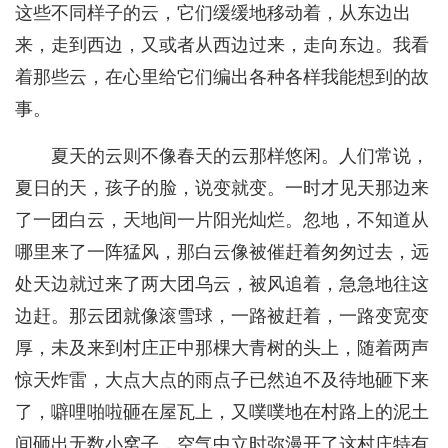
这些不同样子的云，它们缓缓地移动着，从东边出
来，走到西边，又或者从西边过来，走向东边。我看
着那些云，在心里给它们编出各种各样我能想到的故
事。
夏天的云则不像春天的云那样悠闲。人们常说，
夏日的天，孩子的脸，说变就变。一时才见天那边来
了一团白云，天地间一片阳光灿烂。忽地，不知道从
哪里来了一阵猛风，那白云像被催赶着匆匆过去，远
处天边就过来了两大团乌云，被风追着，急急地往这
边赶。那云团就像滚雪球，一路被赶着，一路变宽变
厚，未及来到村庄正中那棵大青树的头上，随着两声
惊天炸雷，大点大点的雨点子已然迫不及待地砸下来
了，噼哩啪啦砸在屋瓦上，又噗噗地在村路上的泥土
间砸出无数小窝子，空气中立时弥漫开了这村庄特有