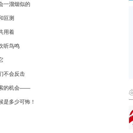
会一溜烟似的
和叵测
共用着
欢听鸟鸣
它
们不会反击
索的机会——
候是多少可怖！