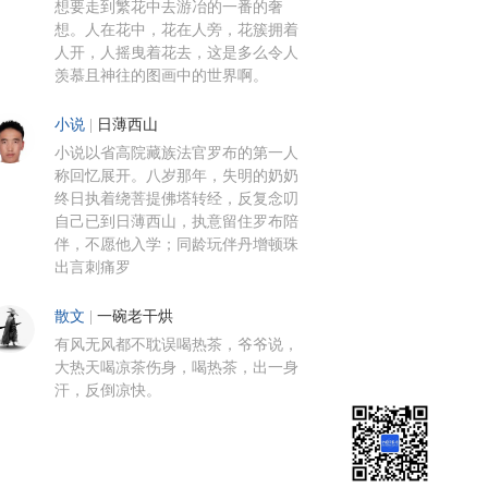
想要走到繁花中去游冶的一番的奢
想。人在花中，花在人旁，花簇拥着
人开，人摇曳着花去，这是多么令人
羡慕且神往的图画中的世界啊。
小说
|
日薄西山
小说以省高院藏族法官罗布的第一人
称回忆展开。八岁那年，失明的奶奶
终日执着绕菩提佛塔转经，反复念叨
自己已到日薄西山，执意留住罗布陪
伴，不愿他入学；同龄玩伴丹增顿珠
出言刺痛罗
散文
|
一碗老干烘
有风无风都不耽误喝热茶，爷爷说，
大热天喝凉茶伤身，喝热茶，出一身
汗，反倒凉快。