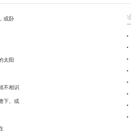
，或卧
的太阳
就不相识
檐下。或
在