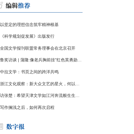
以坚定的理想信念筑牢精神根基
《科学规划促发展》出版发行
全国文学报刊联盟常务理事会在北京召开
鲁奖访谈 | 蒲隆:像老兵胸前挂"红色英勇勋章"
中拉文学：书页之间的跨洋共鸣
浙江文化观察：新大众文艺的星火，何以燎原？
访张楚：希望天津文学如江河奔流般生生不息
写作搁浅之后，如何再次启程