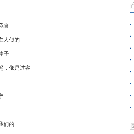
觅食
主人似的
棒子
起，像是过客
宁
我们的