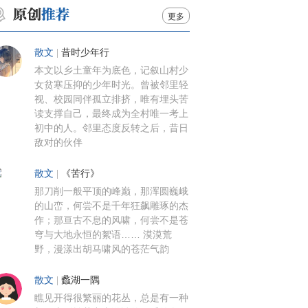
更多
散文
|
昔时少年行
本文以乡土童年为底色，记叙山村少
女贫寒压抑的少年时光。曾被邻里轻
视、校园同伴孤立排挤，唯有埋头苦
读支撑自己，最终成为全村唯一考上
初中的人。邻里态度反转之后，昔日
敌对的伙伴
散文
|
《苦行》
那刀削一般平顶的峰巅，那浑圆巍峨
的山峦，何尝不是千年狂飙雕琢的杰
作；那亘古不息的风啸，何尝不是苍
穹与大地永恒的絮语…… 漠漠荒
野，漫漾出胡马啸风的苍茫气韵
散文
|
蠡湖一隅
瞧见开得很繁丽的花丛，总是有一种