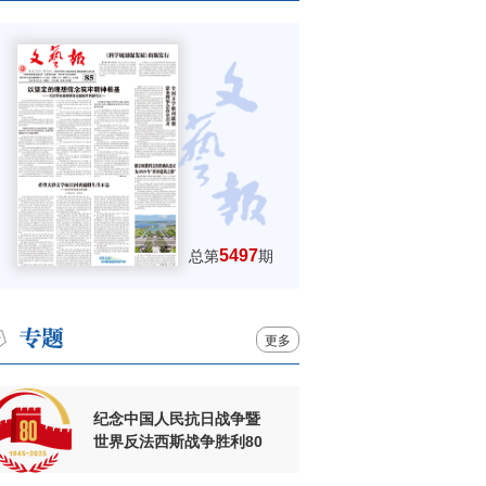
5497
总第
期
更多
纪念中国人民抗日战争暨
世界反法西斯战争胜利80
周年