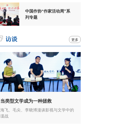
中国作协“作家活动周”系
列专题
更多
当类型文学成为一种拯救
海飞、毛尖、李晓博漫谈影视与文学中的
谍战