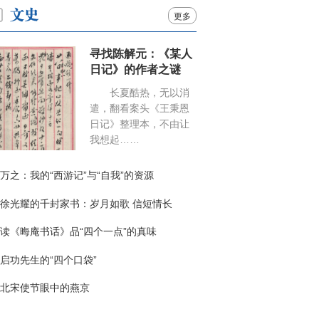
更多
寻找陈解元：《某人
日记》的作者之谜
长夏酷热，无以消
遣，翻看案头《王秉恩
日记》整理本，不由让
我想起……
万之：我的“西游记”与“自我”的资源
徐光耀的千封家书：岁月如歌 信短情长
读《晦庵书话》品“四个一点”的真味
启功先生的“四个口袋”
北宋使节眼中的燕京