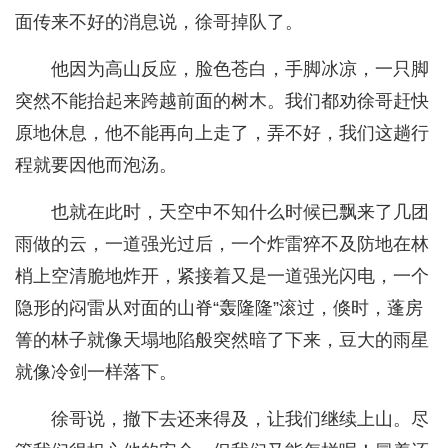
面传来不好的消息说，徐哥掉队了。
他因为高山反应，脸色苍白，手脚冰凉，一只脚
突然不能抬起来跨越前面的树木。我们都劝徐哥赶快
原地休息，他不能再向上走了，弄不好，我们这趟行
程就要因他而泡汤。
也就在此时，天空中不知什么时候已飘来了几团
雨做的云，一道强光过后，一个炸雷猝不及防地在林
梢上空清脆地炸开，紧接着又是一道强光闪电，一个
隐形的闷雷从对面的山脊“轰隆隆”滚过，倏时，蓬房
箐的林子就像天塌地陷般突然暗了下来，豆大的雨星
就像冷剑一样落下。
徐哥说，撤下去还来得及，让我们继续上山。尽