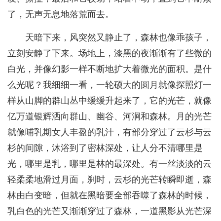
了，无声无息地落荒而去。
天暗下来，风突然又静止了，森林也像乖孩子，
立刻安静了下来。场地上，漆黑的夜渐渐有了些微的
白光，并像幻影一样不断地扩大着微光的面积。是什
么光呢？我细细一看，一轮硕大的圆月就像探照灯一
样从山脚的群山丛中缓缓升起来了，它的光芒，就像
亿万道银辉洒向群山、幽谷、河涧和森林。月的光芒
就像哺乳期女人丰盈的乳汁，有部分穿过了云杉与云
杉的间隙，沐浴到了密林深处，让人分不清哪里是
光，哪里是乳，哪里是林的最深处。有一丝淡淡的云
轻柔柔地滑过月面，刹时，云杉的光芒转瞬即逝，森
林由白变暗，但就在黑暗要全部吞噬了森林的时候，
乳白色的光芒又渐渐穿过了森林，一道黑影从光芒深