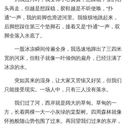
头再走，但越是想踩稳，胶鞋越是不听使唤，“扑
通”一声，我的前脚也滑进河里。我狼狈地跳起来，
后脚想踩住第三个垫脚石，接着又是“扑通”一声，双
脚全落入水底了。
一股冰凉瞬间传遍全身，我迅速地蹿出了三四米
宽的河床，但鞋子就像一叶倾倒的扁舟，已经注满了
冰凉的水。
突如其来的湿身，让大家又苦恼又好笑，但我们
只能接受现实。一场人中，只有三人没有落水。
我们过了河，西岸就是阔大的草甸。草甸的一
方，长着两棵一大一小灰绿的棠梨树。四周森林就像
怀抱般随山势包围了过来。再回望我们过来的东岸，