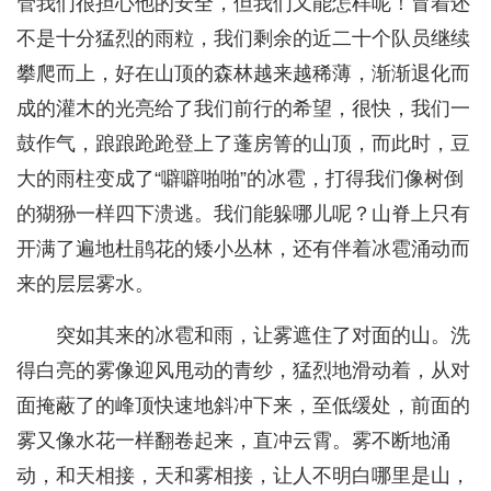
管我们很担心他的安全，但我们又能怎样呢！冒着还
不是十分猛烈的雨粒，我们剩余的近二十个队员继续
攀爬而上，好在山顶的森林越来越稀薄，渐渐退化而
成的灌木的光亮给了我们前行的希望，很快，我们一
鼓作气，踉踉跄跄登上了蓬房箐的山顶，而此时，豆
大的雨柱变成了“噼噼啪啪”的冰雹，打得我们像树倒
的猢狲一样四下溃逃。我们能躲哪儿呢？山脊上只有
开满了遍地杜鹃花的矮小丛林，还有伴着冰雹涌动而
来的层层雾水。
突如其来的冰雹和雨，让雾遮住了对面的山。洗
得白亮的雾像迎风甩动的青纱，猛烈地滑动着，从对
面掩蔽了的峰顶快速地斜冲下来，至低缓处，前面的
雾又像水花一样翻卷起来，直冲云霄。雾不断地涌
动，和天相接，天和雾相接，让人不明白哪里是山，