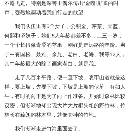
不愿飞走。特别是深箐里偶尔传出“金嘎嘎”雀的叫
声，强烈地调动着我们行走的欲望。
我们队伍里有5个女子，公积金、芹菜、天蓝、
何熙和坚妹子，她们5人年龄都差不多，二三十岁，
一个个长得像青涩的苹果，刚好是走远路的年龄。男
子中有国松、聂难、余兄、老白、老海、我等12人，
其中年龄最大的除了画家老白，就是我。
走了几百米平路，便一直下坡。哀牢山道就是这
样，要上坡，先要下坡，下坡是上坡的伏笔。有如人
生，有时的向下是为了向上作准备。开始时森林比较
茂密，但渐渐地却出现大片大片棍头粗的野竹林，竹
林长在疏朗的林木里，就像套种的竹地。
我们渐渐走进竹海里面去了。