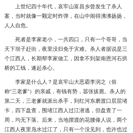
上世纪四十年代，哀牢山富昌乡曾发生了杀人
案，当时就像一颗定时炸弹，在山中闹得沸沸扬扬，
人人自危。
死者是李家老小，一共四口，只有一个哥哥，当
天下坝子赶街，夜里没归免于灾难。杀人者据说是三
个江西人，长期帮李家做工，因拿不到架南恩河石拱
桥的工钱，遂起杀心。
李家是什么人？是哀牢山大恶霸李润之（俗
称“三老爹”）的亲戚，有钱有势，嚣张拔扈。杀人的
第二天，三老爹就派出杀手，到红河东磨渡口层层堵
卡，四下盘查，围堵江西人过江潜逃，但盘查了一
周，均无下落。后来，当地摆渡的花腰傣人说，两个
江西人夜里凫水过江了，只有一个没见到，也许也过