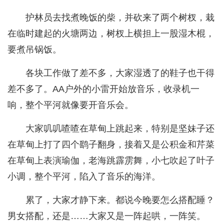
护林员去找煮晚饭的柴，并砍来了两个树杈，栽
在临时建起的火塘两边，树杈上横担上一股湿木棍，
要煮吊锅饭。
各块工作做了差不多，大家湿透了的鞋子也干得
差不多了。AA户外的小雷开始放音乐，收录机一
响，整个平河就像要开音乐会。
大家叽叽喳喳在草甸上跳起来，特别是坚妹子还
在草甸上打了四个鹞子翻身，接着又是公积金和芹菜
在草甸上表演瑜伽，老海跳霹雳舞，小七吹起了叶子
小调，整个平河，陷入了音乐的海洋。
累了，大家才静下来。都说今晚要怎么搭配睡？
男女搭配，还是……大家又是一阵起哄，一阵笑。