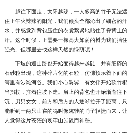
越往下面走，太阳越辣，一人多高的竹子无法遮
住正午火辣辣的阳光，我们额头全都沁出了细密的汗
水，并感觉到背包压住的衣裳紧紧地贴住了脊背上的
汗。这个时候，正需要一棵高大如荫的树为我们挡住
强光。但哪里去找这样天然的绿荫呢！
下坡的巡山路也开始变得越来越陡，并有细碎的
石砂粒出现，这种碎片化的石粒，仿佛预示着下面的
箐里有沙滩河谷。我们小心翼翼，有女伴开始砍竹棍
当拐杖，拄着往坡下走。肩上的背包也开始渐渐往下
沉，男男女女，前方和后方的人逐渐拉开了距离，只
能听到一两只山雀的鸣叫像婉转的哨子轻捷而来，让
人觉得这片苍茫的哀牢山岿巍而神秘。