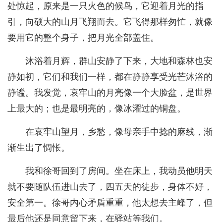
处惊起，原来是一只火色的候鸟，它迎着月光的指
引，向硕大的山月飞翔而去。它飞得那样匆忙，就像
要用它的整个身子，把月光全部盖住。
沐浴着月辉，群山安静了下来，大地和森林也安
静如初，它们和我们一样，都在静静享受光芒沐浴的
静谧。我发觉，哀牢山的月亮像一个大脸盆，是世界
上最大的；也是最明亮的，像冰濯过的铜盘。
在哀牢山望月，乡愁，像母亲手中捻的麻线，渐
渐生出了惆怅。
我和徐哥回到了房间。坐在床上，我动员他明天
就不要随队伍进山去了，四五天的徒步，身体不好，
安全第一。徐哥内心矛盾重重，他太想去主峰了，但
最后他还是同意留下来，在驿站等我们。