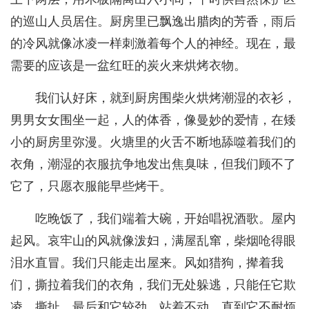
的巡山人员居住。厨房里已飘逸出腊肉的芳香，雨后
的冷风就像冰凌一样刺激着每个人的神经。现在，最
需要的应该是一盆红旺的炭火来烘烤衣物。
我们认好床，就到厨房围柴火烘烤潮湿的衣衫，
男男女女围坐一起，人的体香，像曼妙的爱情，在矮
小的厨房里弥漫。火塘里的火舌不断地舔噬着我们的
衣角，潮湿的衣服抗争地发出焦臭味，但我们顾不了
它了，只愿衣服能早些烤干。
吃晚饭了，我们端着大碗，开始唱祝酒歌。屋内
起风。哀牢山的风就像泼妇，满屋乱窜，柴烟呛得眼
泪水直冒。我们只能走出屋来。风如猎狗，撵着我
们，撕拉着我们的衣角，我们无处躲逃，只能任它欺
凌、撕扯，最后和它较劲，站着不动，直到它不耐烦