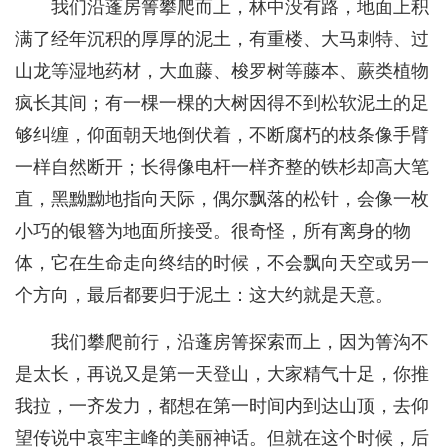
我们沿蓬房箐攀爬而上，林中没有路，地面上积
满了经年沉积的厚厚的泥土，有重楼、大马刺特、过
山龙等湿地药材，大血藤、梭罗树等藤本、蕨类植物
疯长其间；有一棵一棵的大树因得不到松软泥土的足
够纠缠，仰面朝天地倒伏着，不断腐朽的枝条像手臂
一样自然断开；长得像电杆一样齐整的铁杉却高大笔
直，黑黝黝地指向天际，偶尔飘落的松针，会像一枚
小巧的银簪为地面所接受。很奇怪，所有离身的物
体，它在生命走向终结的时候，不会飘向天空或另一
个方向，最后都要归于泥土：这大约就是天意。
我们攀爬前行，沿蓬房箐探索而上，因为箐沟不
是太长，再说又是第一天登山，大家精气十足，你推
我拉，一齐发力，都想在第一时间内到达山顶，去仰
望传说中哀牢主峰的美丽神话。但就在这个时候，后