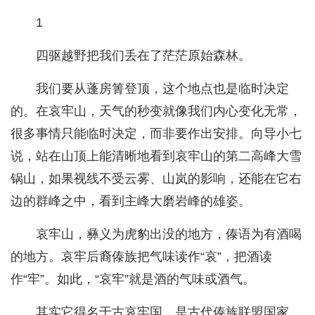
1
四驱越野把我们丢在了茫茫原始森林。
我们要从蓬房箐登顶，这个地点也是临时决定
的。在哀牢山，天气的秒变就像我们内心变化无常，
很多事情只能临时决定，而非要作出安排。向导小七
说，站在山顶上能清晰地看到哀牢山的第二高峰大雪
锅山，如果视线不受云雾、山岚的影响，还能在它右
边的群峰之中，看到主峰大磨岩峰的雄姿。
哀牢山，彝义为虎豹出没的地方，傣语为有酒喝
的地方。哀牢后裔傣族把气味读作“哀”，把酒读
作“牢”。如此，“哀牢”就是酒的气味或酒气。
其实它得名于古哀牢国，是古代傣族联盟国家。