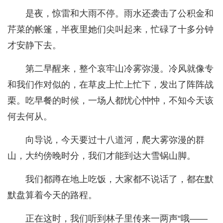
是夜，惊雷和大雨不停。雨水还袭击了公积金和
芹菜的帐篷，半夜里她们尖叫起来，忙碌了十多分钟
才安静下去。
第二早醒来，整个哀牢山冷雾弥漫。冷风就像专
和我们作对似的，在草皮上忙上忙下，发出了阵阵战
栗。吃早餐的时候，一场人都忧心忡忡，不知今天该
何去何从。
向导说，今天要过十八道河，爬大雾弥漫的群
山，大约傍晚时分，我们才能到达大雪锅山脚。
我们都蹲在地上吃饭，大家都不说话了，都在默
默盘算着今天的路程。
正在这时，我们听到林子里传来一两声“哦——