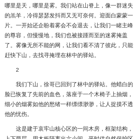
哪里是天，哪里是雾。我们站在山脊上，像一群迷失
的羔羊，冷得瑟瑟发抖而又无可奈何。迎面白蒙蒙一
片。一开始还企盼着雾会不会退去，让我们一睹主峰
的尊容，但慢慢地，我们也被接踵而至的迷雾掩盖
了。雾像无所不能的网，让我们看不清了彼此，只能
赶快下山，去找寻掩埋在林中的驿站。
2
我们下山，徐哥已回到了林中的驿站。他蜡白的
脸已恢复了先前的血色，落座于一个木椅子上抽烟，
细小的烟雾如他的愁绪一样缥缥渺渺，让人捉摸不透
他的忧伤。
这是建于哀牢山核心区的一间木房，框架结构，
上下两层，用木板隔离出六小间，平时供自然保护区