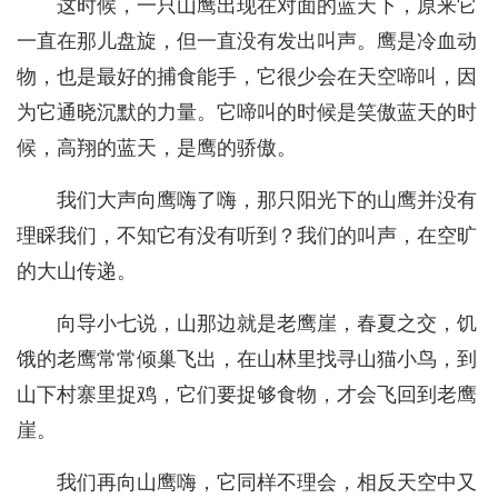
这时候，一只山鹰出现在对面的蓝天下，原来它
一直在那儿盘旋，但一直没有发出叫声。鹰是冷血动
物，也是最好的捕食能手，它很少会在天空啼叫，因
为它通晓沉默的力量。它啼叫的时候是笑傲蓝天的时
候，高翔的蓝天，是鹰的骄傲。
我们大声向鹰嗨了嗨，那只阳光下的山鹰并没有
理睬我们，不知它有没有听到？我们的叫声，在空旷
的大山传递。
向导小七说，山那边就是老鹰崖，春夏之交，饥
饿的老鹰常常倾巢飞出，在山林里找寻山猫小鸟，到
山下村寨里捉鸡，它们要捉够食物，才会飞回到老鹰
崖。
我们再向山鹰嗨，它同样不理会，相反天空中又