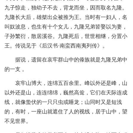
九子惊走，独幼子不去，背龙而坐，因而取名九隆。
九隆长大后，雄桀出众被推为王。当时有一妇人，名
叫奴波息，也生有十个女儿，九隆兄弟皆娶以为妻，
子孙繁衍，散居溪谷。九隆死后，世世相继，分置小
王。传说见于《后汉书·南蛮西南夷列传》。
据说，遗留在哀牢群山中的傣族就是九隆兄弟中
的一支 。
哀牢山博大，连绵五百余里。峰以外还是峰，山
以外还是山，连连绵绵，巍然高耸，它们在天际连成
线，就像蛰伏的一只只虫或睡龙；山同时又是短浅
的，有时，一座山就遮住了人的视线，居于山中，望
不见世界。