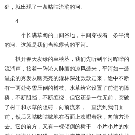
处，就出现了一条咕咕流淌的河。
4
一个长满草甸的山间谷地，中间穿梭着一条平淌
的河。这就是我们当晚露营的平河。
扒开春天发绿的草秧丛，我们先听到平河哗哗的
流淌声，接着一阵沁人肺腑的凉风袭来，平河如一袭
温柔的秀发从幽亮亮的灌林深处款款走来，途中不断
有一两处冬雪压倒的树枝、水草给它设置了前进的障
碍，不断阻挡，不断缠绕，但它还是一往无前，突破
了树干和水草的阻碍，向前流来，一直流到我们面
前，然后又咕哝咕哝地在石面上欢唱着歌，向前方流
去。它的前方，又有一棵倾倒的树干，小片小片的水