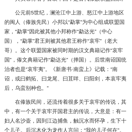
公元前5世纪，澜沧江中上游、怒江中上游地区
的闽人（傣族先民）小邦以“勐掌”为中心组成联盟国
家，“勐掌”因此被其他小邦称作“勐达光”（中心
国），“勐掌”君王则被其他君王称作“哀牢”（老大
哥）。这个联盟国家被同时期的汉文典籍记作“哀牢
国”，傣文典籍记作“勐达光”（掸国）。后世南诏国统
治者也是“哀牢夷”。《新唐书·南蛮上》记载：“南
诏，或曰鹤拓、曰龙尾、曰苴咩、曰阳剑，本哀牢夷
后，乌蛮别种也。”
在傣族民间，还流传着很多关于哀牢的传说，其
中，有一个关于哀牢开国君主的传说，大意是：有一
妇人名沙壶，因到江边捕鱼，触沉水而怀孕，生下十
个儿子。后沉木化为龙作人言问：“我的儿子何在”。