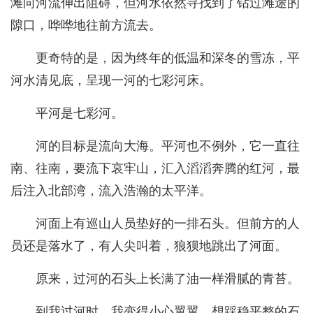
滩向河流伸出阻碍，但河水依然寻找到了钻过滩途的
隙口，哗哗地往前方流去。
更奇特的是，因为终年的低温和深冬的雪冻，平
河水清见底，呈现一河的七彩河床。
平河是七彩河。
河的目标是流向大海。平河也不例外，它一直往
南、往南，要流下哀牢山，汇入滔滔奔腾的红河，最
后注入北部湾，流入浩瀚的太平洋。
河面上有巡山人员垫好的一排石头。但前方的人
员还是落水了，有人尖叫着，狼狈地跳出了河面。
原来，过河的石头上长满了油一样滑腻的青苔。
到我过河时，我变得小心翼翼，想踩稳平整的石