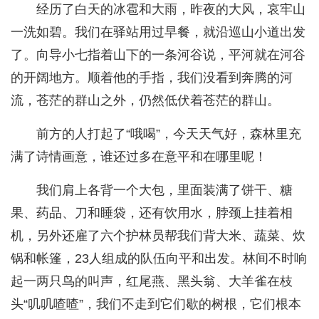
经历了白天的冰雹和大雨，昨夜的大风，哀牢山
一洗如碧。我们在驿站用过早餐，就沿巡山小道出发
了。向导小七指着山下的一条河谷说，平河就在河谷
的开阔地方。顺着他的手指，我们没看到奔腾的河
流，苍茫的群山之外，仍然低伏着苍茫的群山。
前方的人打起了“哦喝”，今天天气好，森林里充
满了诗情画意，谁还过多在意平和在哪里呢！
我们肩上各背一个大包，里面装满了饼干、糖
果、药品、刀和睡袋，还有饮用水，脖颈上挂着相
机，另外还雇了六个护林员帮我们背大米、蔬菜、炊
锅和帐篷，23人组成的队伍向平和出发。林间不时响
起一两只鸟的叫声，红尾燕、黑头翁、大羊雀在枝
头“叽叽喳喳”，我们不走到它们歇的树根，它们根本