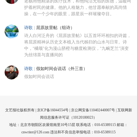
老杨用他精湛的医疗技术，和他纯洁无瑕的医德，温暖呵
护着村民的健康。他的人格魅力，他甘愿奉献的高尚情
操，在一个少年的眼里，跟星辰一样璀璨夺目。
诗歌
|
屈原故里帖（组诗）
诗人白河泛舟的《屈原故里帖》以五首环环相扣的诗篇，
将屈原精神从历史文本植入当代秭归的山水与日常。诗
中，“橘颂”化为漫山脐橙与糖度检测仪，“九畹芝兰”演变
为丝绵茶与直播间的
诗歌
|
假如时间会说话（外三首）
假如时间会说话
文艺报社版权所有 |
京ICP备16044554号
| 京公网安备110402440007号 |
互联网新
闻信息服务许可证（10120180023）
地址：北京市朝阳区农展馆南里10号15层 联系电话：010-65389115 邮箱：
cnwriter@126.com 违法和不良信息举报电话：010-65389115