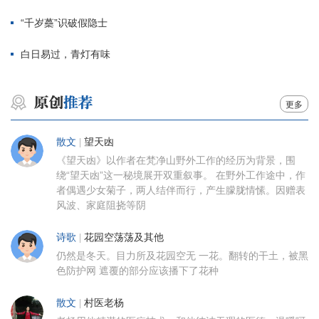
“千岁蘽”识破假隐士
白日易过，青灯有味
更多
散文
|
望天凼
《望天凼》以作者在梵净山野外工作的经历为背景，围
绕“望天凼”这一秘境展开双重叙事。 在野外工作途中，作
者偶遇少女菊子，两人结伴而行，产生朦胧情愫。因赠表
风波、家庭阻挠等阴
诗歌
|
花园空荡荡及其他
仍然是冬天。目力所及花园空无 一花。翻转的干土，被黑
色防护网 遮覆的部分应该播下了花种
散文
|
村医老杨