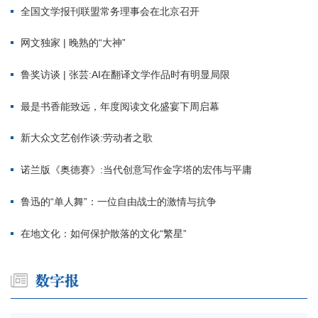
全国文学报刊联盟常务理事会在北京召开
网文独家 | 晚熟的“大神”
鲁奖访谈 | 张芸:AI在翻译文学作品时有明显局限
最是书香能致远，年度阅读文化盛宴下周启幕
新大众文艺创作谈:劳动者之歌
诺兰版《奥德赛》:当代创意写作金字塔的宏伟与平庸
鲁迅的“单人舞”：一位自由战士的激情与抗争
在地文化：如何保护散落的文化“繁星”