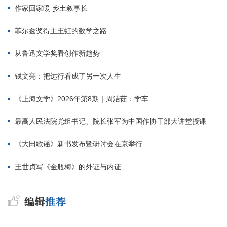
作家回家暖 乡土叙事长
菲尔兹奖得主王虹的数学之路
从鲁迅文学奖看创作新趋势
钱文亮：把远行看成了另一次人生
《上海文学》2026年第8期｜周洁茹：学车
最高人民法院党组书记、院长张军为中国作协干部大讲堂授课
《大田歌谣》新书发布暨研讨会在京举行
王世贞写《金瓶梅》的外证与内证