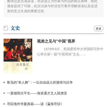
翻译总是充满误读，而误读正为作家与作品的相互阐释、彼此
激发提供了可能，此次访谈与对话也可看作理解误读以及促进
新的意义生成的重要过程。
更多
视差之见与“中国”视界
1979年9月，美国爱荷华大学国际写作中
心举办第一届“中国周末”文会……
鲁迅的“单人舞”：一位自由战士的激情与抗争
一蓑烟雨任平生——海派通才文人陆澹安
寻踪海外华夏典籍——读《瀛海寻珍》