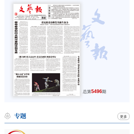
5496
总第
期
更多