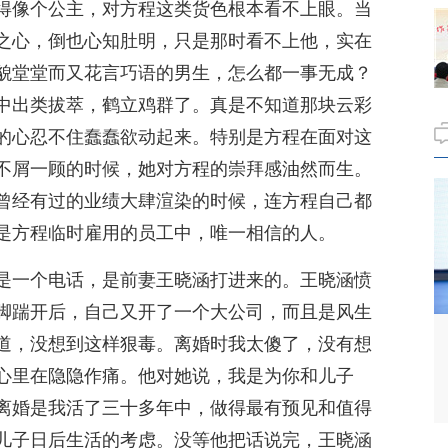
得像个公主，对方程这类货色根本看不上眼。当
之心，倒也心知肚明，只是那时看不上他，实在
貌堂堂而又花言巧语的男生，怎么都一事无成？
中出类拔萃，鹤立鸡群了。真是不知道那块云彩
的心忍不住蠢蠢欲动起来。特别是方程在面对这
不屑一顾的时候，她对方程的崇拜感油然而生。
曾经有过的业绩大肆渲染的时候，连方程自己都
是方程临时雇用的员工中，唯一相信的人。
是一个电话，是前妻王晓涵打进来的。王晓涵愤
脚踹开后，自己又开了一个大公司，而且是风生
道，没想到这样狠毒。离婚时我太傻了，没有想
心里在隐隐作痛。他对她说，我是为你和儿子
离婚是我活了三十多年中，做得最有预见和值得
儿子日后生活的考虑。没等他把话说完，王晓涵