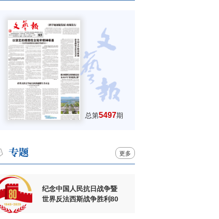
5497
总第
期
更多
纪念中国人民抗日战争暨
世界反法西斯战争胜利80
周年