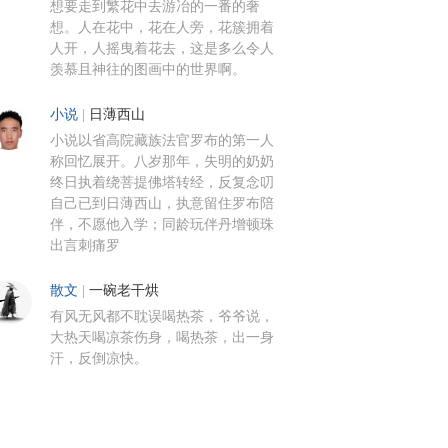
想要走到繁花中去游冶的一番的奢
想。人在花中，花在人旁，花簇拥着
人开，人摇曳着花去，这是多么令人
羡慕且神往的图画中的世界啊。
小说
|
日薄西山
小说以省高院藏族法官罗布的第一人
称回忆展开。八岁那年，失明的奶奶
终日执着绕菩提佛塔转经，反复念叨
自己已到日薄西山，执意留住罗布陪
伴，不愿他入学；同龄玩伴丹增顿珠
出言刺痛罗
散文
|
一碗老干烘
有风无风都不耽误喝热茶，爷爷说，
大热天喝凉茶伤身，喝热茶，出一身
汗，反倒凉快。