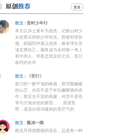
更多
散文
|
昔时少年行
本文以乡土童年为底色，记叙山村少
女贫寒压抑的少年时光。曾被邻里轻
视、校园同伴孤立排挤，唯有埋头苦
读支撑自己，最终成为全村唯一考上
初中的人。邻里态度反转之后，昔日
敌对的伙伴
散文
|
《苦行》
那刀削一般平顶的峰巅，那浑圆巍峨
的山峦，何尝不是千年狂飙雕琢的杰
作；那亘古不息的风啸，何尝不是苍
穹与大地永恒的絮语…… 漠漠荒
野，漫漾出胡马啸风的苍茫气韵
散文
|
蠡湖一隅
瞧见开得很繁丽的花丛，总是有一种