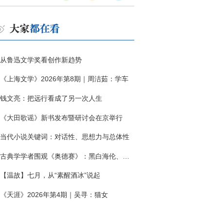
从鲁迅文学奖看创作新趋势
《上海文学》2026年第8期｜周洁茹：学车
钱文亮：把远行看成了另一次人生
《大田歌谣》新书发布暨研讨会在京举行
当代小说关键词：对话性、思想力与总体性
古典学学者围观《奥德赛》：黑白海伦、佩涅罗佩的别针与神秘入侵者
【温故】七月，从“素醒酒冰”说起
《天涯》2026年第4期｜吴寻：猫女