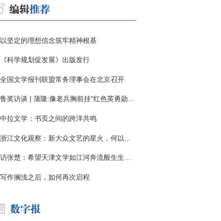
以坚定的理想信念筑牢精神根基
《科学规划促发展》出版发行
全国文学报刊联盟常务理事会在北京召开
鲁奖访谈 | 蒲隆:像老兵胸前挂"红色英勇勋章"
中拉文学：书页之间的跨洋共鸣
浙江文化观察：新大众文艺的星火，何以燎原？
访张楚：希望天津文学如江河奔流般生生不息
写作搁浅之后，如何再次启程