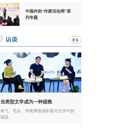
中国作协“作家活动周”系
列专题
更多
当类型文学成为一种拯救
海飞、毛尖、李晓博漫谈影视与文学中的
谍战