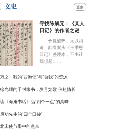
更多
寻找陈解元：《某人
日记》的作者之谜
长夏酷热，无以消
遣，翻看案头《王秉恩
日记》整理本，不由让
我想起……
万之：我的“西游记”与“自我”的资源
徐光耀的千封家书：岁月如歌 信短情长
读《晦庵书话》品“四个一点”的真味
启功先生的“四个口袋”
北宋使节眼中的燕京