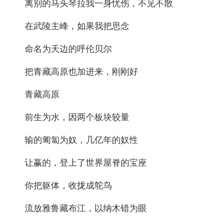
离别的马头琴拉我一身忧伤，不见不散
在武陵主峰，如果我把思念
命名为天边的呼伦贝尔
把青藏高原也加进来，刚刚好
青藏高原
前生为水，因两个板块较量
输的匍匐为奴，几亿年的奴性
让赢的，登上了世界屋脊的宝座
你把躯体，收拢成鸵鸟
流放雅鲁藏布江，以纳木错为眼