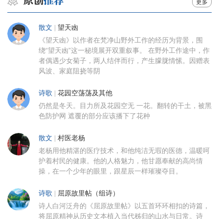
更多
散文
|
望天凼
《望天凼》以作者在梵净山野外工作的经历为背景，围
绕“望天凼”这一秘境展开双重叙事。 在野外工作途中，作
者偶遇少女菊子，两人结伴而行，产生朦胧情愫。因赠表
风波、家庭阻挠等阴
诗歌
|
花园空荡荡及其他
仍然是冬天。目力所及花园空无 一花。翻转的干土，被黑
色防护网 遮覆的部分应该播下了花种
散文
|
村医老杨
老杨用他精湛的医疗技术，和他纯洁无瑕的医德，温暖呵
护着村民的健康。他的人格魅力，他甘愿奉献的高尚情
操，在一个少年的眼里，跟星辰一样璀璨夺目。
诗歌
|
屈原故里帖（组诗）
诗人白河泛舟的《屈原故里帖》以五首环环相扣的诗篇，
将屈原精神从历史文本植入当代秭归的山水与日常。诗