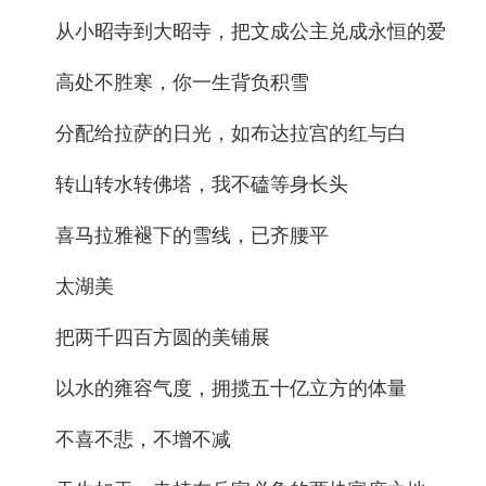
从小昭寺到大昭寺，把文成公主兑成永恒的爱
高处不胜寒，你一生背负积雪
分配给拉萨的日光，如布达拉宫的红与白
转山转水转佛塔，我不磕等身长头
喜马拉雅褪下的雪线，已齐腰平
太湖美
把两千四百方圆的美铺展
以水的雍容气度，拥揽五十亿立方的体量
不喜不悲，不增不减