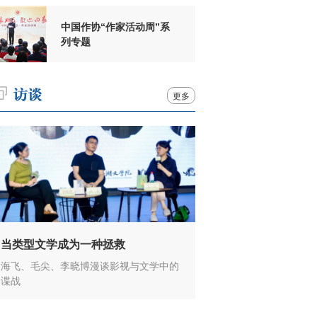
中国作协“作家活动周”系
列专题
更多
当类型文学成为一种拯救
海飞、毛尖、李晓博漫谈影视与文学中的
谍战