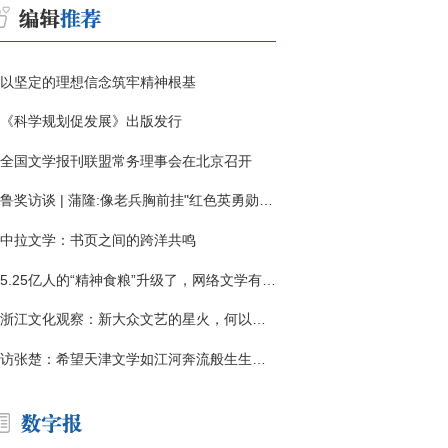
以坚定的理想信念筑牢精神根基
《科学规划促发展》出版发行
全国文学报刊联盟常务理事会在北京召开
鲁奖访谈 | 蒲隆:像老兵胸前挂"红色英勇勋章"
中拉文学：书页之间的跨洋共鸣
5.25亿人的“精神食粮”升级了，网络文学有了哪些新变化？
浙江文化观察：新大众文艺的星火，何以燎原？
访张楚：希望天津文学如江河奔流般生生不息