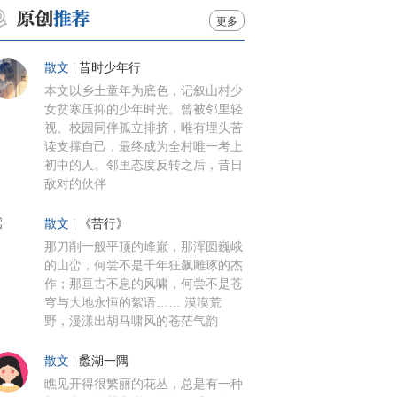
更多
散文
|
昔时少年行
本文以乡土童年为底色，记叙山村少
女贫寒压抑的少年时光。曾被邻里轻
视、校园同伴孤立排挤，唯有埋头苦
读支撑自己，最终成为全村唯一考上
初中的人。邻里态度反转之后，昔日
敌对的伙伴
散文
|
《苦行》
那刀削一般平顶的峰巅，那浑圆巍峨
的山峦，何尝不是千年狂飙雕琢的杰
作；那亘古不息的风啸，何尝不是苍
穹与大地永恒的絮语…… 漠漠荒
野，漫漾出胡马啸风的苍茫气韵
散文
|
蠡湖一隅
瞧见开得很繁丽的花丛，总是有一种