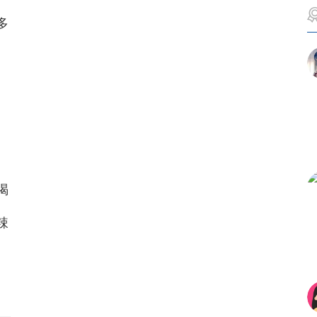
多
喝
辣