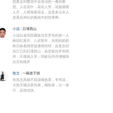
想要走到繁花中去游冶的一番的奢
想。人在花中，花在人旁，花簇拥着
人开，人摇曳着花去，这是多么令人
羡慕且神往的图画中的世界啊。
小说
|
日薄西山
小说以省高院藏族法官罗布的第一人
称回忆展开。八岁那年，失明的奶奶
终日执着绕菩提佛塔转经，反复念叨
自己已到日薄西山，执意留住罗布陪
伴，不愿他入学；同龄玩伴丹增顿珠
出言刺痛罗
散文
|
一碗老干烘
有风无风都不耽误喝热茶，爷爷说，
大热天喝凉茶伤身，喝热茶，出一身
汗，反倒凉快。