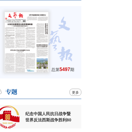
5497
总第
期
更多
纪念中国人民抗日战争暨
世界反法西斯战争胜利80
周年