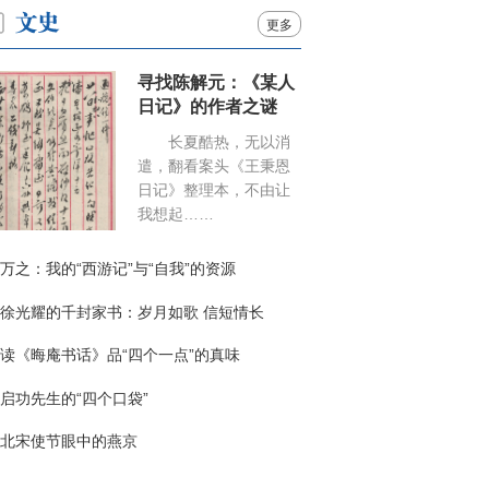
更多
寻找陈解元：《某人
日记》的作者之谜
长夏酷热，无以消
遣，翻看案头《王秉恩
日记》整理本，不由让
我想起……
万之：我的“西游记”与“自我”的资源
徐光耀的千封家书：岁月如歌 信短情长
读《晦庵书话》品“四个一点”的真味
启功先生的“四个口袋”
北宋使节眼中的燕京