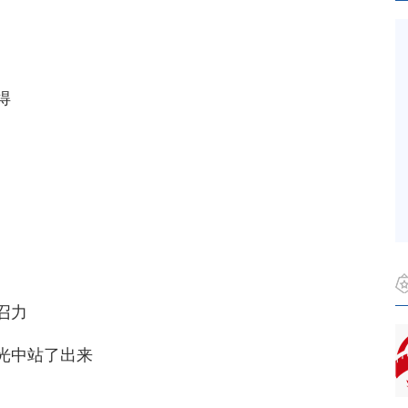
得
召力
光中站了出来