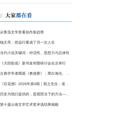
从鲁迅文学奖看创作新趋势
钱文亮：把远行看成了另一次人生
当代小说关键词：对话性、思想力与总体性
《大田歌谣》新书发布暨研讨会在京举行
古典学学者围观《奥德赛》：黑白海伦、佩涅罗佩的别针与神秘入侵者
《百花洲》2026年第4期｜巽之先生：老兵朱向前侧记三题
历史为我们提供的，是观照当下的方法——历史题材非虚构写作多人谈
第十届云南文学艺术奖评选结果揭晓