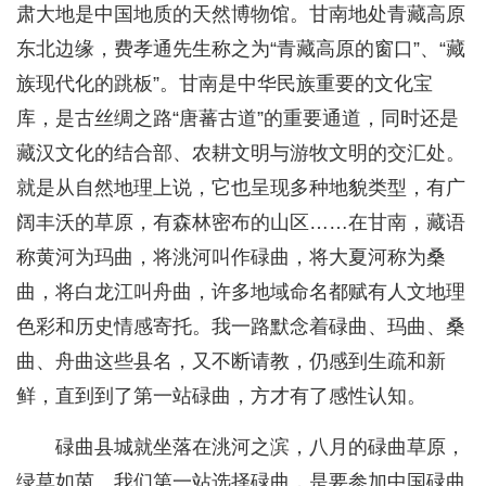
肃大地是中国地质的天然博物馆。甘南地处青藏高原
东北边缘，费孝通先生称之为“青藏高原的窗口”、“藏
族现代化的跳板”。甘南是中华民族重要的文化宝
库，是古丝绸之路“唐蕃古道”的重要通道，同时还是
藏汉文化的结合部、农耕文明与游牧文明的交汇处。
就是从自然地理上说，它也呈现多种地貌类型，有广
阔丰沃的草原，有森林密布的山区……在甘南，藏语
称黄河为玛曲，将洮河叫作碌曲，将大夏河称为桑
曲，将白龙江叫舟曲，许多地域命名都赋有人文地理
色彩和历史情感寄托。我一路默念着碌曲、玛曲、桑
曲、舟曲这些县名，又不断请教，仍感到生疏和新
鲜，直到到了第一站碌曲，方才有了感性认知。
碌曲县城就坐落在洮河之滨，八月的碌曲草原，
绿草如茵。我们第一站选择碌曲，是要参加中国碌曲