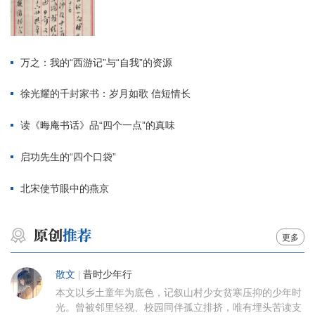
万之：我的“西游记”与“自我”的资源
徐光耀的千封家书：岁月如歌 信短情长
读《晦庵书话》品“四个一点”的真味
启功先生的“四个口袋”
北宋使节眼中的燕京
更多
散文
|
昔时少年行
本文以乡土童年为底色，记叙山村少女贫寒压抑的少年时
光。曾被邻里轻视、校园同伴孤立排挤，唯有埋头苦读支