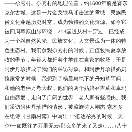
——尕秀村。尕秀村的地理位置，约1600年前是赛东
克尔古城。这是一片金戈铁马叩击过的雪域，民族民
俗文化穿越历史时空，成为独特的文化资源。如今它
被四周草原山脉环绕，213国道从村中穿过，已经成
为一个融自然风光、民族文化、人文景观为一体的特
色生态村。我们参观尕秀村的时候，正值牧民夏季放
牧的季节，年轻人都赶着牛羊住在自家的牧场，于是
阿伊丹珍措成了我们的采访对象。和阿伊丹珍措奶奶
拉家常的时候，我想到了杨显惠笔下的丹知草阿妈，
和她的老伴万考大叔，他们的两个姑娘召吉草和卓玛
自由恋爱，走向了广阔的世界，老人家有些感伤。我
们采访阿伊丹珍措的情形，被藏族诗人刚杰·索木多
在组诗《甘南村落》中写出：“抵达尕秀的时候，天
空/一如既往的万里无云/那么多的来了又走/……/八十