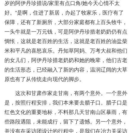
岁的阿伊丹珍措说/家里有点口角/她今天心情不太
好。”是啊，住进了新居，办起了牧家乐，医疗有了
保障，还有了新厕所，大部分家庭都有上百头牧牛，
一头牛就是一万元钱，可是阿伊丹珍措老奶奶仍有点
惆怅，这就是老百姓的生活，这就是老百姓的油盐柴
米和平凡的喜怒哀乐。丹知草阿妈、万考大叔和他们
的女儿们，阿伊丹珍措老奶奶和她的晚辈，他们古老
的生活形态，已经融入了新的内容，温润辽阔的大草
原也有了从传统走向现代的脚步。
这次和甘肃作家走甘南，有两个意外。一个意外
是，按照行程安排，我们本来要去腊子口。腊子口是
红色文化的重要地标，不料那几天甘南山区暴雨，有
些路段遇阻，未能成行，留下了遗憾。另一个意外，
并没有在采访团设计的行程中，是我们在冶力关采访