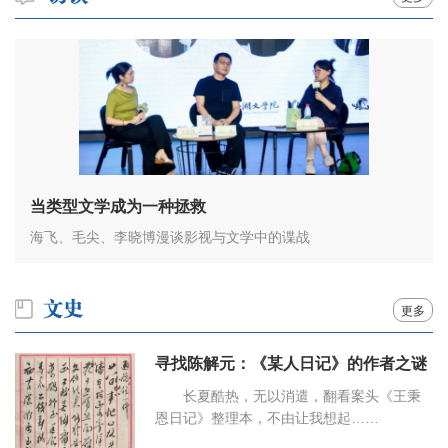
当类型文学成为一种拯救
海飞、毛尖、李晓博漫谈影视与文学中的谍战
更多
寻找陈解元：《某人日记》的作者之谜
长夏酷热，无以消遣，翻看案头《王秉
恩日记》整理本，不由让我想起……