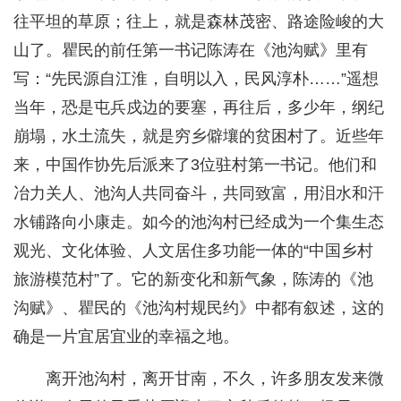
往平坦的草原；往上，就是森林茂密、路途险峻的大
山了。瞿民的前任第一书记陈涛在《池沟赋》里有
写：“先民源自江淮，自明以入，民风淳朴……”遥想
当年，恐是屯兵戍边的要塞，再往后，多少年，纲纪
崩塌，水土流失，就是穷乡僻壤的贫困村了。近些年
来，中国作协先后派来了3位驻村第一书记。他们和
冶力关人、池沟人共同奋斗，共同致富，用泪水和汗
水铺路向小康走。如今的池沟村已经成为一个集生态
观光、文化体验、人文居住多功能一体的“中国乡村
旅游模范村”了。它的新变化和新气象，陈涛的《池
沟赋》、瞿民的《池沟村规民约》中都有叙述，这的
确是一片宜居宜业的幸福之地。
离开池沟村，离开甘南，不久，许多朋友发来微