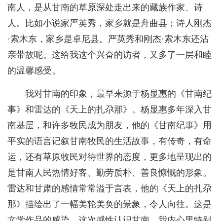
南人，是从甘南的草原深处走出来的藏族作家、诗
人。比如小说家严英秀，家乡就是舟曲县；诗人刚杰
·索木东，家乡是卓尼县。严英秀和刚杰·索木东还沾
亲带故呢。这给我这个兴奋的访者，又多了一层和睦
的温馨感受。
我对甘南的印象，最早来源于杨显惠的《甘南纪
事》和雷达的《天上的扎尕那》。杨显惠多年深入甘
南基层，和许多牧民成为朋友，他的《甘南纪事》用
平实的语言记叙甘南牧民的生活故事，有传奇，有命
运，还有草原牧民对待世界的态度，更多地呈现出的
是甘南人民热情好客、勤劳质朴、善良慷慨的形象。
雷达和甘肃的感情常常溢于言表，他的《天上的扎尕
那》描绘出了一幅美轮美奂的景象，令人向往。这是
文学作品的感染，这次感性认识甘南，我内心里特别