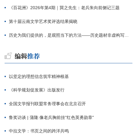
《百花洲》2026年第4期｜巽之先生：老兵朱向前侧记三题
第十届云南文学艺术奖评选结果揭晓
历史为我们提供的，是观照当下的方法——历史题材非虚构写作多人谈
以坚定的理想信念筑牢精神根基
《科学规划促发展》出版发行
全国文学报刊联盟常务理事会在北京召开
鲁奖访谈 | 蒲隆:像老兵胸前挂"红色英勇勋章"
中拉文学：书页之间的跨洋共鸣