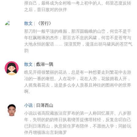
撑自己，最终成为全村唯一考上初中的人。邻里态度反转
之后，昔日敌对的伙伴
散文
|
《苦行》
那刀削一般平顶的峰巅，那浑圆巍峨的山峦，何尝不是千
年狂飙雕琢的杰作；那亘古不息的风啸，何尝不是苍穹与
大地永恒的絮语…… 漠漠荒野，漫漾出胡马啸风的苍茫气
韵
散文
|
蠡湖一隅
瞧见开得很繁丽的花丛，总是有一种想要走到繁花中去游
冶的一番的奢想。人在花中，花在人旁，花簇拥着人开，
人摇曳着花去，这是多么令人羡慕且神往的图画中的世界
啊。
小说
|
日薄西山
小说以省高院藏族法官罗布的第一人称回忆展开。八岁那
年，失明的奶奶终日执着绕菩提佛塔转经，反复念叨自己
已到日薄西山，执意留住罗布陪伴，不愿他入学；同龄玩
伴丹增顿珠出言刺痛罗