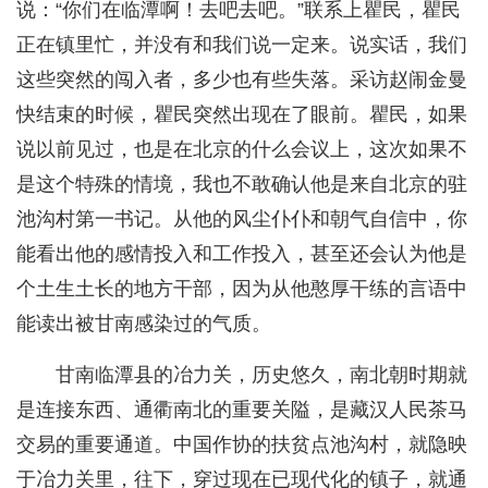
说：“你们在临潭啊！去吧去吧。”联系上瞿民，瞿民
正在镇里忙，并没有和我们说一定来。说实话，我们
这些突然的闯入者，多少也有些失落。采访赵闹金曼
快结束的时候，瞿民突然出现在了眼前。瞿民，如果
说以前见过，也是在北京的什么会议上，这次如果不
是这个特殊的情境，我也不敢确认他是来自北京的驻
池沟村第一书记。从他的风尘仆仆和朝气自信中，你
能看出他的感情投入和工作投入，甚至还会认为他是
个土生土长的地方干部，因为从他憨厚干练的言语中
能读出被甘南感染过的气质。
甘南临潭县的冶力关，历史悠久，南北朝时期就
是连接东西、通衢南北的重要关隘，是藏汉人民茶马
交易的重要通道。中国作协的扶贫点池沟村，就隐映
于冶力关里，往下，穿过现在已现代化的镇子，就通