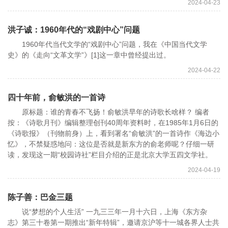
2024-04-23
洪子诚：1960年代的“戏剧中心”问题
1960年代当代文学的“戏剧中心”问题，我在《中国当代文学
史》的《走向“文革文学”》[1]这一章中曾经提出过。
2024-04-22
四十年前，俞敏洪的一首诗
原标题：谁的青春不飞扬！俞敏洪早年的诗歌长啥样？ 编者
按：《诗歌月刊》编辑整理创刊40周年资料时，在1985年1月6日的
《诗歌报》（刊物前身）上，看到署名“俞敏洪”的一首诗作《海边小
忆》，不禁疑惑地问：这位是否就是新东方的俞老师呢？仔细一研
读，发现这一期“校园诗社”栏目介绍的正是北京大学五四文学社。
2024-04-19
陈子善：巴金三题
说“梦想的个人生活” 一九三三年一月十六日，上海《东方杂
志》第三十卷第一期推出“新年特辑”，邀请京沪等十一城各界人士共