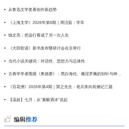
从鲁迅文学奖看创作新趋势
《上海文学》2026年第8期｜周洁茹：学车
钱文亮：把远行看成了另一次人生
《大田歌谣》新书发布暨研讨会在京举行
当代小说关键词：对话性、思想力与总体性
古典学学者围观《奥德赛》：黑白海伦、佩涅罗佩的别针与神秘入侵者
《百花洲》2026年第4期｜巽之先生：老兵朱向前侧记三题
【温故】七月，从“素醒酒冰”说起