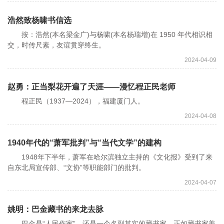
浩然致杨啸书信选
按：浩然(本名梁金广)与杨啸(本名杨瑞增)在 1950 年代相识相
交，时传尺素，友谊贯穿终生。
2024-04-09
赵勇：正当梨花开遍了天涯——漫忆程正民老师
程正民（1937—2024），福建厦门人。
2024-04-08
1940年代的“萧军批判”与“当代文学”的建构
1948年下半年，萧军在哈尔滨独立主持的《文化报》受到了来
自东北局宣传部、“文协”等职能部门的批判。
2024-04-07
姚明：巴金藏书的来龙去脉
巴金是“人民作家”，还是一个名副其实的藏书家，正如藏书家姜