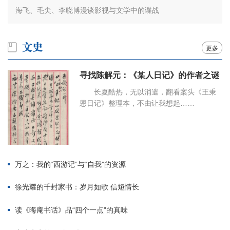
海飞、毛尖、李晓博漫谈影视与文学中的谍战
更多
寻找陈解元：《某人日记》的作者之谜
长夏酷热，无以消遣，翻看案头《王秉
恩日记》整理本，不由让我想起……
万之：我的“西游记”与“自我”的资源
徐光耀的千封家书：岁月如歌 信短情长
读《晦庵书话》品“四个一点”的真味