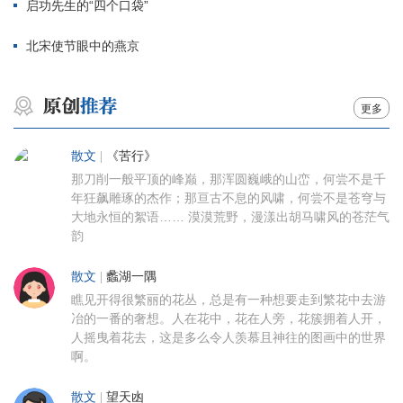
启功先生的“四个口袋”
北宋使节眼中的燕京
更多
散文
|
《苦行》
那刀削一般平顶的峰巅，那浑圆巍峨的山峦，何尝不是千
年狂飙雕琢的杰作；那亘古不息的风啸，何尝不是苍穹与
大地永恒的絮语…… 漠漠荒野，漫漾出胡马啸风的苍茫气
韵
散文
|
蠡湖一隅
瞧见开得很繁丽的花丛，总是有一种想要走到繁花中去游
冶的一番的奢想。人在花中，花在人旁，花簇拥着人开，
人摇曳着花去，这是多么令人羡慕且神往的图画中的世界
啊。
散文
|
望天凼