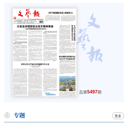
5497
总第
期
更多