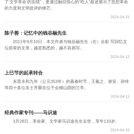
了‘文学革命’的实绩”，更通过触目惊心的“吃人”叙述展示了思想革命
的力度和文明批评的锋芒。
2024-04-15
陈子善：记忆中的钱谷融先生
2011年9月10日，本文作者与钱谷融先生（右）合影 写回忆文
坛前辈的文章，越是熟悉的，越不容易写。
2024-04-12
上巳节的起承转合
东晋永和九年（公元353年）的暮春时节，王羲之、谢安、孙绰
等四十多位名士齐聚在位于会稽山阴的兰亭。
2024-04-11
经典作家专刊——马识途
3月28日，革命家、文学家马识途先生去世，享年110岁。
2024-04-10