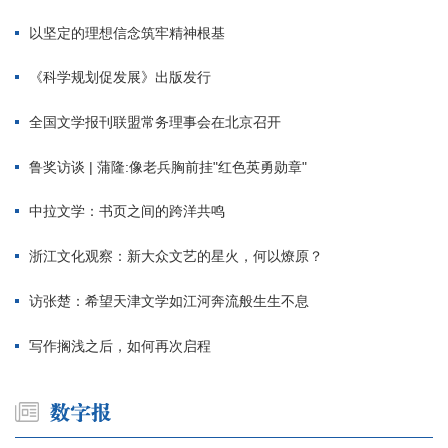
以坚定的理想信念筑牢精神根基
《科学规划促发展》出版发行
全国文学报刊联盟常务理事会在北京召开
鲁奖访谈 | 蒲隆:像老兵胸前挂"红色英勇勋章"
中拉文学：书页之间的跨洋共鸣
浙江文化观察：新大众文艺的星火，何以燎原？
访张楚：希望天津文学如江河奔流般生生不息
写作搁浅之后，如何再次启程