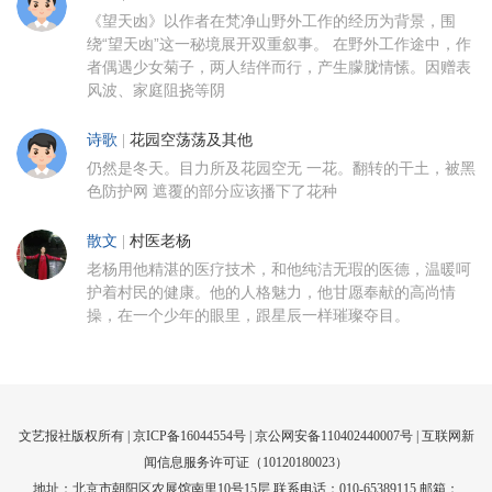
《望天凼》以作者在梵净山野外工作的经历为背景，围
绕“望天凼”这一秘境展开双重叙事。 在野外工作途中，作
者偶遇少女菊子，两人结伴而行，产生朦胧情愫。因赠表
风波、家庭阻挠等阴
诗歌
|
花园空荡荡及其他
仍然是冬天。目力所及花园空无 一花。翻转的干土，被黑
色防护网 遮覆的部分应该播下了花种
散文
|
村医老杨
老杨用他精湛的医疗技术，和他纯洁无瑕的医德，温暖呵
护着村民的健康。他的人格魅力，他甘愿奉献的高尚情
操，在一个少年的眼里，跟星辰一样璀璨夺目。
文艺报社版权所有 |
京ICP备16044554号
| 京公网安备110402440007号 |
互联网新
闻信息服务许可证（10120180023）
地址：北京市朝阳区农展馆南里10号15层 联系电话：010-65389115 邮箱：