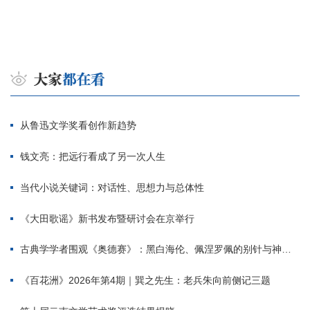
从鲁迅文学奖看创作新趋势
钱文亮：把远行看成了另一次人生
当代小说关键词：对话性、思想力与总体性
《大田歌谣》新书发布暨研讨会在京举行
古典学学者围观《奥德赛》：黑白海伦、佩涅罗佩的别针与神秘入侵者
《百花洲》2026年第4期｜巽之先生：老兵朱向前侧记三题