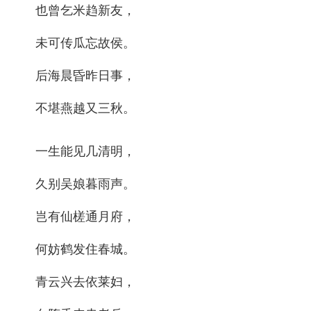
也曾乞米趋新友，
未可传瓜忘故侯。
后海晨昏昨日事，
不堪燕越又三秋。
一生能见几清明，
久别吴娘暮雨声。
岂有仙槎通月府，
何妨鹤发住春城。
青云兴去依莱妇，