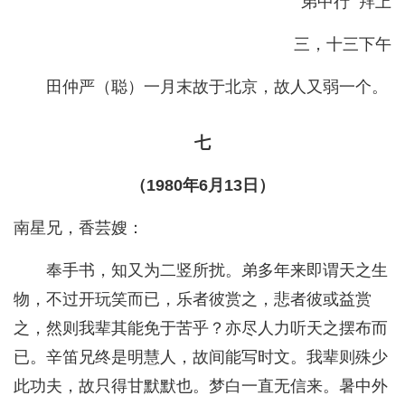
弟中行 拜上
三，十三下午
田仲严（聪）一月末故于北京，故人又弱一个。
七
（1980年6月13日）
南星兄，香芸嫂：
奉手书，知又为二竖所扰。弟多年来即谓天之生
物，不过开玩笑而已，乐者彼赏之，悲者彼或益赏
之，然则我辈其能免于苦乎？亦尽人力听天之摆布而
已。辛笛兄终是明慧人，故间能写时文。我辈则殊少
此功夫，故只得甘默默也。梦白一直无信来。暑中外