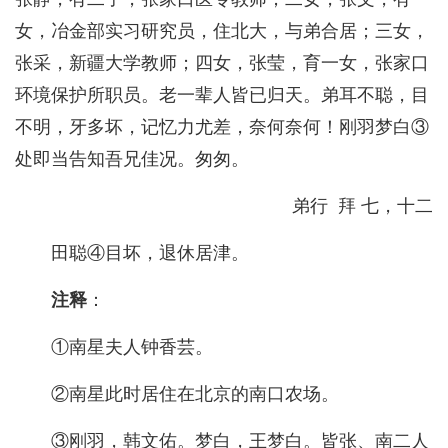
女，冶金部实习研究员，住北大，与弟合居；三女，
张采，新疆大学教师；四女，张莹，育一女，张家口
环境保护所职员。老一辈人皆已归天。弟耳不聪，目
不明，牙多坏，记忆力尤差，奈何奈何！刚羽梦白③
处即当告知吾兄佳况。匆匆。
弟行 拜 七，十二
田聪④目坏，退休居津。
注释
：
①南星夫人钟香芸。
②南星此时居住在北京的南口农场。
③刚羽，韩文佑。梦白，王梦白。皆张、南二人