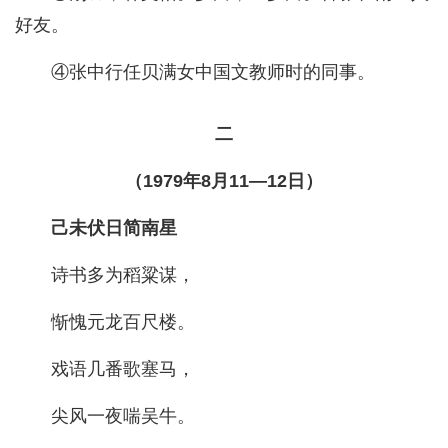
好友。
④张中行任贝满女中国文教师时的同事。
二
（1979年8月11—12日）
己未伏日简南星
诗书多为稻粱谋，
惭愧元龙百尺楼。
戏语几番歌塞马，
尖风一夜喘吴牛。