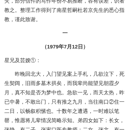
失，部分信件的写作年份不易推断，容有误差，识者
教之。整理工作得到了南星哲嗣杜若京先生的悉心指
教，谨此致谢。
一
（1979年7月12日）
星兄及芸嫂①：
昨晚回北大，入门望见案上手札，几欲泣下，死
生契阔，旧雨多墓木拱矣，而我辈尚能望见朝霞夕
月，真不知是否为梦中也。急欲一见，而天太热，昨
已中暑，不敢出门，只有推之九月，当往南口②住一
二日，以畅叙积愫也。十数年之遭遇，一时难以笔
罄，惟愿将儿辈情况简略示知。弟四女如下：长女，
张静，有二子，张家口医专教师；二女，张文，有一