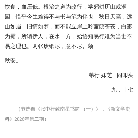
饮食，血压低。根治之道为改行，学躬耕历山或灌
园，惜乎今生难得不与书与笔为伴也。秋日天高，远
山如眉，旧情如梦，而不能立岸上吟蒹葭苍苍，白露
为霜，所谓伊人，在水一方，始悟知易行难为当世不
易之理也。两张废纸尽，意不尽。颂
秋安。
弟行 妹芝 同叩头
九，十七
（节选自《张中行致南星书简 （一）》，《新文学史
料》2026年第二期）