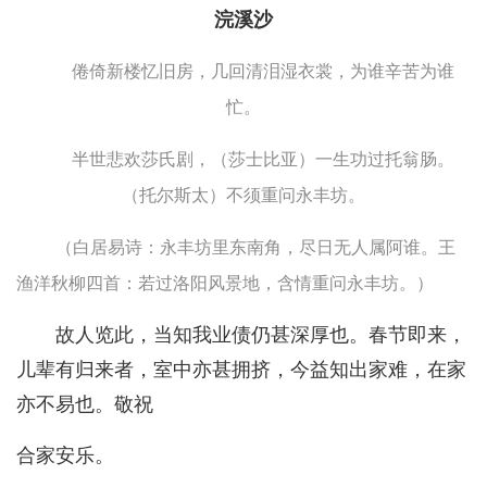
浣溪沙
倦倚新楼忆旧房，几回清泪湿衣裳，为谁辛苦为谁
忙。
半世悲欢莎氏剧，（莎士比亚）一生功过托翁肠。
（托尔斯太）不须重问永丰坊。
（白居易诗：永丰坊里东南角，尽日无人属阿谁。王
渔洋秋柳四首：若过洛阳风景地，含情重问永丰坊。）
故人览此，当知我业债仍甚深厚也。春节即来，
儿辈有归来者，室中亦甚拥挤，今益知出家难，在家
亦不易也。敬祝
合家安乐。