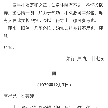
奉手札及宠和之章，知身体略有不适，往怀柔颐
养。望心情开朗，加力于气功，不久必可霍然也。昨
有人在此卖长跑报，今以一份寄上，想可参考也。十
一即来，旧例，凡闲必忙，始知归耕亦颇不易也。即
颂
痊安。
弟行 拜 九，廿七夜
四
（1979年12月7日）
南星兄，香芸嫂：
上月底迁至社办公楼（旧二院）工作，住北大。