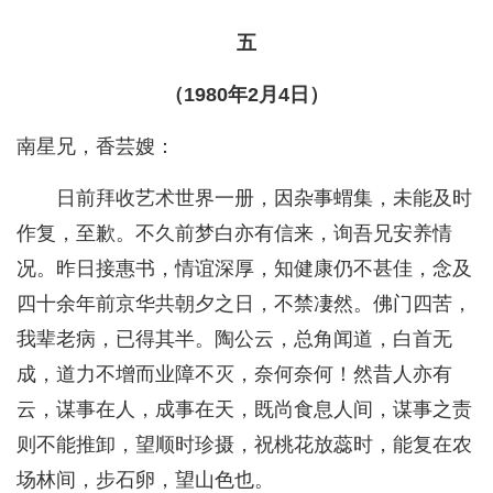
五
（1980年2月4日）
南星兄，香芸嫂：
日前拜收艺术世界一册，因杂事蝟集，未能及时
作复，至歉。不久前梦白亦有信来，询吾兄安养情
况。昨日接惠书，情谊深厚，知健康仍不甚佳，念及
四十余年前京华共朝夕之日，不禁凄然。佛门四苦，
我辈老病，已得其半。陶公云，总角闻道，白首无
成，道力不增而业障不灭，奈何奈何！然昔人亦有
云，谋事在人，成事在天，既尚食息人间，谋事之责
则不能推卸，望顺时珍摄，祝桃花放蕊时，能复在农
场林间，步石卵，望山色也。