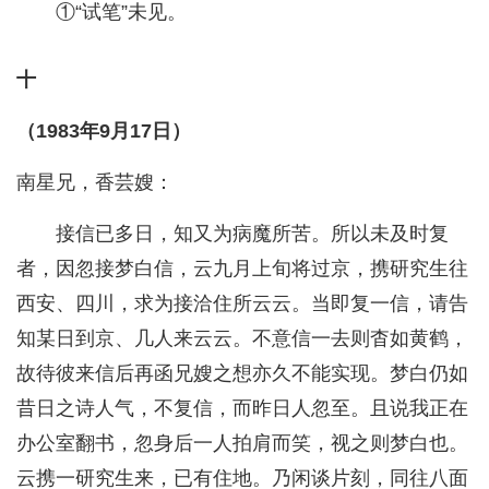
①“试笔”未见。
十
（1983年9月17日）
南星兄，香芸嫂：
接信已多日，知又为病魔所苦。所以未及时复
者，因忽接梦白信，云九月上旬将过京，携研究生往
西安、四川，求为接洽住所云云。当即复一信，请告
知某日到京、几人来云云。不意信一去则杳如黄鹤，
故待彼来信后再函兄嫂之想亦久不能实现。梦白仍如
昔日之诗人气，不复信，而昨日人忽至。且说我正在
办公室翻书，忽身后一人拍肩而笑，视之则梦白也。
云携一研究生来，已有住地。乃闲谈片刻，同往八面