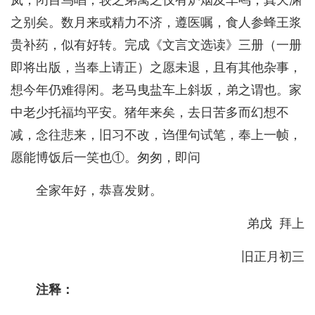
之别矣。数月来或精力不济，遵医嘱，食人参蜂王浆
贵补药，似有好转。完成《文言文选读》三册（一册
即将出版，当奉上请正）之愿未退，且有其他杂事，
想今年仍难得闲。老马曳盐车上斜坂，弟之谓也。家
中老少托福均平安。猪年来矣，去日苦多而幻想不
减，念往悲来，旧习不改，诌俚句试笔，奉上一帧，
愿能博饭后一笑也①。匆匆，即问
全家年好，恭喜发财。
弟戊 拜上
旧正月初三
注释：