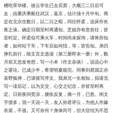
槽吃萃华楼。彼云学生已去买票，大概三二日后可
走，由重庆乘船往武汉，返京，估计须十月中旬。商
定在北京住数日，以二日之暇，同往怀柔，连床作长
夜之谈。确定日期至时再通知。芝姐亦有意前往，皆
至时定。怀柔似可乘火车，时间尚未探询，请将所知
者，如何站下车，下车后如何找，等，皆告知。弟仍
挣扎前行，除文言文选读（第三册即末一册）外，数
月前又忽发奇想，写一小本《作文杂谈》，说说心中
之谬论。已成少半，希望明夏能完。同事刘君国正亦
喜野狐禅，已请彼写序文。我弟兄一生相知，拟请兄
写一读后记，以为文交、心交之纪念，亦皆至时再
定。日前夜间受凉，腰疾反复，痛一月，已愈。闲文
字债多，混一天说一天，友人孙君评云，为他人作嫁
衣裳，不值。又可奈何？身体尚可，但大症结为不思