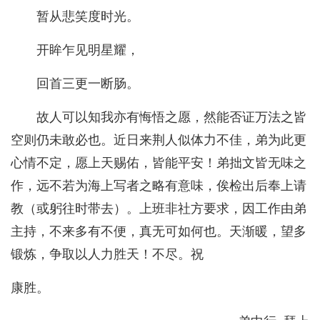
暂从悲笑度时光。
开眸乍见明星耀，
回首三更一断肠。
故人可以知我亦有悔悟之愿，然能否证万法之皆
空则仍未敢必也。近日来荆人似体力不佳，弟为此更
心情不定，愿上天赐佑，皆能平安！弟拙文皆无味之
作，远不若为海上写者之略有意味，俟检出后奉上请
教（或躬往时带去）。上班非社方要求，因工作由弟
主持，不来多有不便，真无可如何也。天渐暖，望多
锻炼，争取以人力胜天！不尽。祝
康胜。