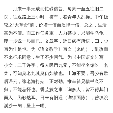
月来一事无成而忙碌倍昔。每周一至五往旧二
院，往返路上三小时，挤车，看青年人乱撞。中午饭
较之“大革命”前，价增一倍而质降一倍。总之，生活
甚为不便。而工作任务重，人力甚少，只能学乌龟，
爬一步说一步而已。文章事，近日颇有所悟，曰，少
写为佳是也。为《语文教学》写文（来约），乱改而
不来征求同意，生了不少闲气。为《中国语文》写一
小文，二千许字，得人民币九元，不能坐名馆吃一名
菜，可知臭老九其臭仍如故也。上海不要，吾乡有歇
后语云，张老海打架，正对劲。惟辛笛兄借书久不
归，不能忘怀也。香芸嫂之事，询多人，皆不得其门
而入，为歉然耳。日来有旧遇（详须面陈），曾填浣
溪沙一阕，呈上一哂。