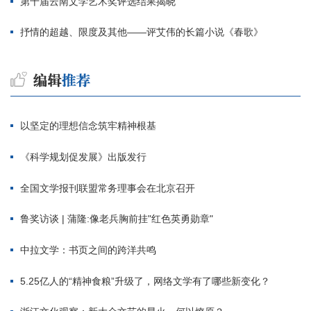
第十届云南文学艺术奖评选结果揭晓
抒情的超越、限度及其他——评艾伟的长篇小说《春歌》
以坚定的理想信念筑牢精神根基
《科学规划促发展》出版发行
全国文学报刊联盟常务理事会在北京召开
鲁奖访谈 | 蒲隆:像老兵胸前挂"红色英勇勋章"
中拉文学：书页之间的跨洋共鸣
5.25亿人的“精神食粮”升级了，网络文学有了哪些新变化？