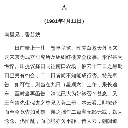
八
（1981年4月11日）
南星兄，香芸嫂：
日前奉上一札，想早呈览。昨梦白忽天外飞来，
云来京为成立研究所及组织红楼梦会议事。形容甚为
憔悴。即提议择日同往南口农场，彼云十三日之星期
日已另有约会，二十日者尚不知能成行否。特先奉
告，如可往，则当在九日（星期六）上午，乘长途
车。至时当再函告。清恙已大为好转否？甚念。又，
王辛笛先生假去之尊兄大著二册，本云看后即掷还，
而至今竟杳如黄鹤，弟之拙作二篇亦无影无踪，颇为
念念。仍忙乱，而心境亦欠平静，昔人云，朝闻道，