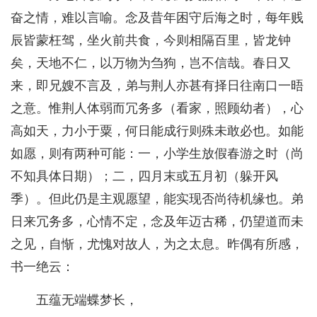
奋之情，难以言喻。念及昔年困守后海之时，每年贱
辰皆蒙枉驾，坐火前共食，今则相隔百里，皆龙钟
矣，天地不仁，以万物为刍狗，岂不信哉。春日又
来，即兄嫂不言及，弟与荆人亦甚有择日往南口一晤
之意。惟荆人体弱而冗务多（看家，照顾幼者），心
高如天，力小于粟，何日能成行则殊未敢必也。如能
如愿，则有两种可能：一，小学生放假春游之时（尚
不知具体日期）；二，四月末或五月初（躲开风
季）。但此仍是主观愿望，能实现否尚待机缘也。弟
日来冗务多，心情不定，念及年迈古稀，仍望道而未
之见，自惭，尤愧对故人，为之太息。昨偶有所感，
书一绝云：
五蕴无端蝶梦长，