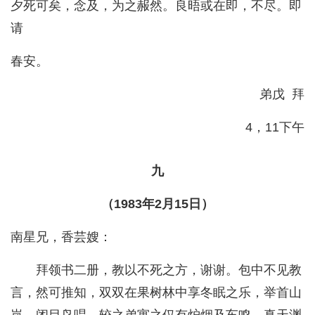
夕死可矣，念及，为之赧然。良晤或在即，不尽。即
请
春安。
弟戊 拜
4，11下午
九
（1983年2月15日）
南星兄，香芸嫂：
拜领书二册，教以不死之方，谢谢。包中不见教
言，然可推知，双双在果树林中享冬眠之乐，举首山
岚，闭目鸟唱，较之弟寓之仅有炉烟及车鸣，真天渊