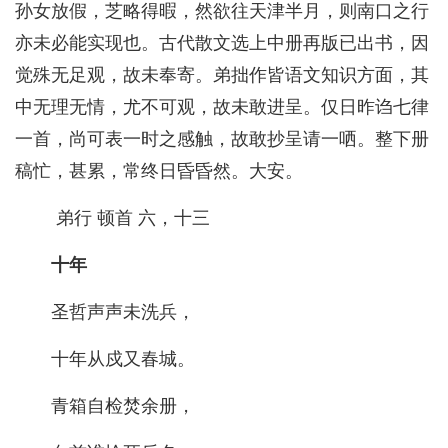
孙女放假，芝略得暇，然欲往天津半月，则南口之行
亦未必能实现也。古代散文选上中册再版已出书，因
觉殊无足观，故未奉寄。弟拙作皆语文知识方面，其
中无理无情，尤不可观，故未敢进呈。仅日昨诌七律
一首，尚可表一时之感触，故敢抄呈请一哂。整下册
稿忙，甚累，常终日昏昏然。大安。
弟行 顿首 六，十三
十年
圣哲声声未洗兵，
十年从戍又春城。
青箱自检焚余册，