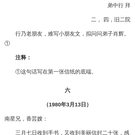
弟中行 拜
二， 四，旧二院
行乃老朋友，难写小朋友文，拟问问弟子肖辉。
①
注释：
①这句话写在第一张信纸的底端。
六
（1980年3月13日）
南星兄，香芸嫂：
三月七日收到手书，又收到美丽信封二十张，感