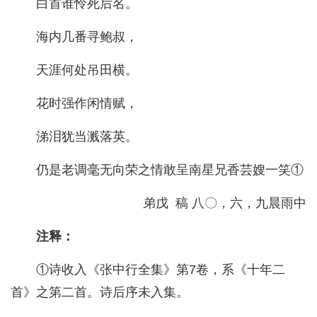
白首谁怜死后名。
海内几番寻鲍叔，
天涯何处吊田横。
花时强作闲情赋，
涕泪犹当溅落英。
仍是老调毫无向荣之情敢呈南星兄香芸嫂一笑①
弟戊 稿 八〇，六，九晨雨中
注释：
①诗收入《张中行全集》第7卷，系《十年二
首》之第二首。诗后序未入集。