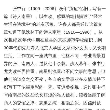
张中行（1909—2006）晚年“负暄”忆旧，写有一
篇《诗人南星》，以生动、感慨的笔触描述了“经常
生活在诗境中”的老友形象。许多人都是通过这篇文
章知道了隐逸林下的诗人南星（1910—1996）。从
20世纪20年代中期在通县的京兆师范学校结识，到
30年代初先后考入北京大学国文系和外文系，又长期
生活、工作在同一座城市里，性格不同，专业背景迥
异的张、南两人，过从七十余载。步入暮年，张中行
尤为读书界推重，南星则流露出不问文事的意思，但
他们的道义之交不变，各自的文学事业在友情加持下
都写下了浓墨重彩的一笔。莫道桑榆晚，通过张中行
写给南星的这些长长短短的私人信札，读者当能了解
两人的交谊之厚，志趣之纯，相勖之殷。因信封缺