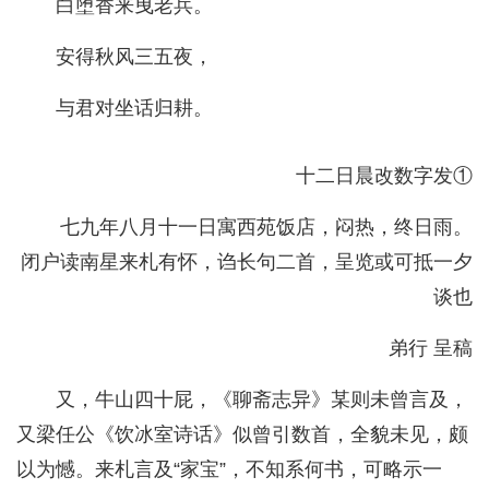
白堕香来曳老兵。
安得秋风三五夜，
与君对坐话归耕。
十二日晨改数字发①
七九年八月十一日寓西苑饭店，闷热，终日雨。
闭户读南星来札有怀，诌长句二首，呈览或可抵一夕
谈也
弟行 呈稿
又，牛山四十屁，《聊斋志异》某则未曾言及，
又梁任公《饮冰室诗话》似曾引数首，全貌未见，颇
以为憾。来札言及“家宝”，不知系何书，可略示一