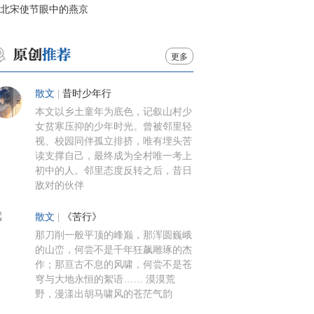
北宋使节眼中的燕京
更多
散文
|
昔时少年行
本文以乡土童年为底色，记叙山村少
女贫寒压抑的少年时光。曾被邻里轻
视、校园同伴孤立排挤，唯有埋头苦
读支撑自己，最终成为全村唯一考上
初中的人。邻里态度反转之后，昔日
敌对的伙伴
散文
|
《苦行》
那刀削一般平顶的峰巅，那浑圆巍峨
的山峦，何尝不是千年狂飙雕琢的杰
作；那亘古不息的风啸，何尝不是苍
穹与大地永恒的絮语…… 漠漠荒
野，漫漾出胡马啸风的苍茫气韵