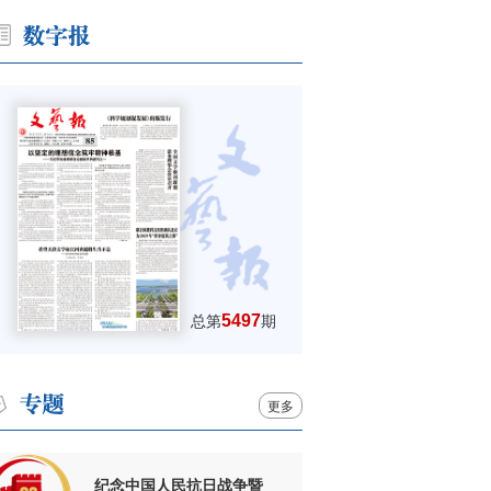
5497
总第
期
更多
纪念中国人民抗日战争暨