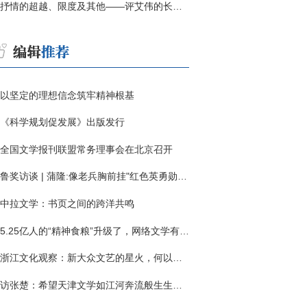
抒情的超越、限度及其他——评艾伟的长篇小说《春歌》
以坚定的理想信念筑牢精神根基
《科学规划促发展》出版发行
全国文学报刊联盟常务理事会在北京召开
鲁奖访谈 | 蒲隆:像老兵胸前挂"红色英勇勋章"
中拉文学：书页之间的跨洋共鸣
5.25亿人的“精神食粮”升级了，网络文学有了哪些新变化？
浙江文化观察：新大众文艺的星火，何以燎原？
访张楚：希望天津文学如江河奔流般生生不息