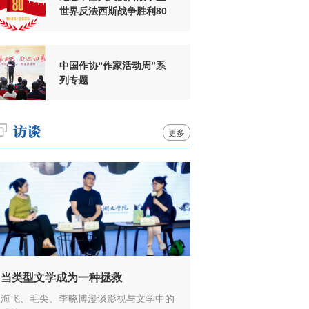
世界反法西斯战争胜利80
周年
中国作协“作家活动周”系
列专题
更多
当类型文学成为一种拯救
海飞、毛尖、李晓博漫谈影视与文学中的