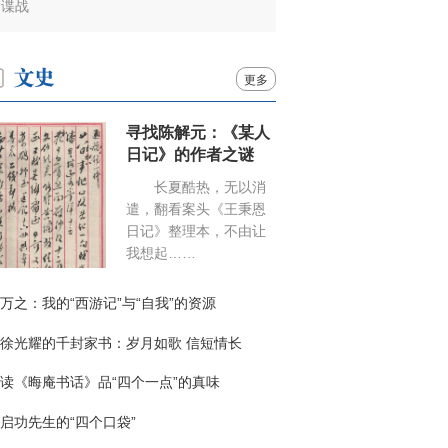
谍战
更多
寻找陈解元：《某人
日记》的作者之谜
长夏酷热，无以消
遣，翻看案头《王秉恩
日记》整理本，不由让
我想起……
万之：我的“西游记”与“自我”的资源
徐光耀的千封家书：岁月如歌 信短情长
读《晦庵书话》品“四个一点”的真味
启功先生的“四个口袋”