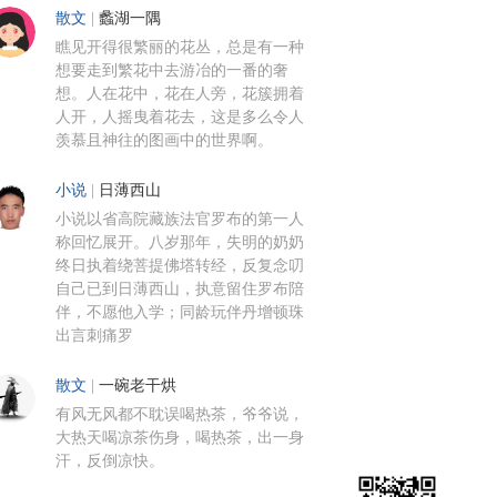
散文
|
蠡湖一隅
瞧见开得很繁丽的花丛，总是有一种
想要走到繁花中去游冶的一番的奢
想。人在花中，花在人旁，花簇拥着
人开，人摇曳着花去，这是多么令人
羡慕且神往的图画中的世界啊。
小说
|
日薄西山
小说以省高院藏族法官罗布的第一人
称回忆展开。八岁那年，失明的奶奶
终日执着绕菩提佛塔转经，反复念叨
自己已到日薄西山，执意留住罗布陪
伴，不愿他入学；同龄玩伴丹增顿珠
出言刺痛罗
散文
|
一碗老干烘
有风无风都不耽误喝热茶，爷爷说，
大热天喝凉茶伤身，喝热茶，出一身
汗，反倒凉快。