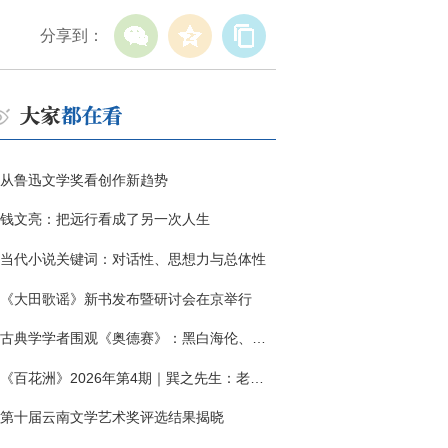
分享到：
从鲁迅文学奖看创作新趋势
钱文亮：把远行看成了另一次人生
当代小说关键词：对话性、思想力与总体性
《大田歌谣》新书发布暨研讨会在京举行
古典学学者围观《奥德赛》：黑白海伦、佩涅罗佩的别针与神秘入侵者
《百花洲》2026年第4期｜巽之先生：老兵朱向前侧记三题
第十届云南文学艺术奖评选结果揭晓