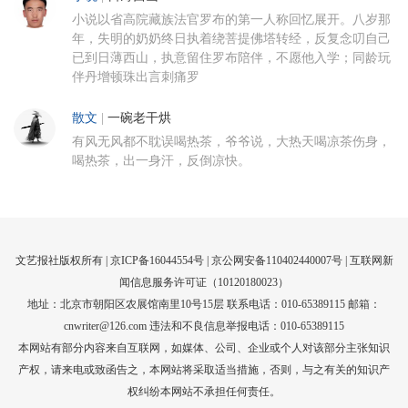
小说以省高院藏族法官罗布的第一人称回忆展开。八岁那
年，失明的奶奶终日执着绕菩提佛塔转经，反复念叨自己
已到日薄西山，执意留住罗布陪伴，不愿他入学；同龄玩
伴丹增顿珠出言刺痛罗
散文
|
一碗老干烘
有风无风都不耽误喝热茶，爷爷说，大热天喝凉茶伤身，
喝热茶，出一身汗，反倒凉快。
文艺报社版权所有 |
京ICP备16044554号
| 京公网安备110402440007号 |
互联网新
闻信息服务许可证（10120180023）
地址：北京市朝阳区农展馆南里10号15层 联系电话：010-65389115 邮箱：
cnwriter@126.com 违法和不良信息举报电话：010-65389115
本网站有部分内容来自互联网，如媒体、公司、企业或个人对该部分主张知识
产权，请来电或致函告之，本网站将采取适当措施，否则，与之有关的知识产
权纠纷本网站不承担任何责任。