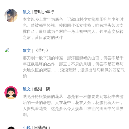
散文
|
昔时少年行
本文以乡土童年为底色，记叙山村少女贫寒压抑的少年时
光。曾被邻里轻视、校园同伴孤立排挤，唯有埋头苦读支
撑自己，最终成为全村唯一考上初中的人。邻里态度反转
之后，昔日敌对的伙伴
散文
|
《苦行》
那刀削一般平顶的峰巅，那浑圆巍峨的山峦，何尝不是千
年狂飙雕琢的杰作；那亘古不息的风啸，何尝不是苍穹与
大地永恒的絮语…… 漠漠荒野，漫漾出胡马啸风的苍茫气
韵
散文
|
蠡湖一隅
瞧见开得很繁丽的花丛，总是有一种想要走到繁花中去游
冶的一番的奢想。人在花中，花在人旁，花簇拥着人开，
人摇曳着花去，这是多么令人羡慕且神往的图画中的世界
啊。
小说
|
日薄西山