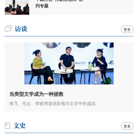
列专题
更多
当类型文学成为一种拯救
海飞、毛尖、李晓博漫谈影视与文学中的谍战
更多