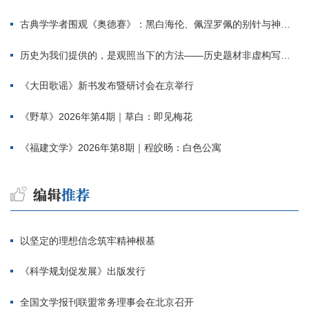
古典学学者围观《奥德赛》：黑白海伦、佩涅罗佩的别针与神秘入侵者
历史为我们提供的，是观照当下的方法——历史题材非虚构写作多人谈
《大田歌谣》新书发布暨研讨会在京举行
《野草》2026年第4期｜草白：即见梅花
《福建文学》2026年第8期｜程皎旸：白色公寓
以坚定的理想信念筑牢精神根基
《科学规划促发展》出版发行
全国文学报刊联盟常务理事会在北京召开