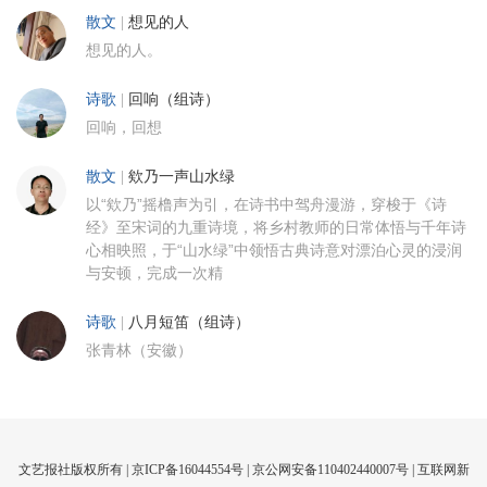
散文
|
想见的人
想见的人。
诗歌
|
回响（组诗）
回响，回想
散文
|
欸乃一声山水绿
以“欸乃”摇橹声为引，在诗书中驾舟漫游，穿梭于《诗
经》至宋词的九重诗境，将乡村教师的日常体悟与千年诗
心相映照，于“山水绿”中领悟古典诗意对漂泊心灵的浸润
与安顿，完成一次精
诗歌
|
八月短笛（组诗）
张青林（安徽）
文艺报社版权所有 |
京ICP备16044554号
| 京公网安备110402440007号 |
互联网新