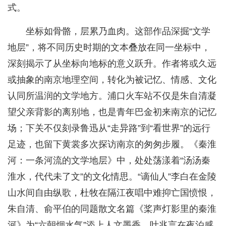
式。
坐标如骨骼，层累乃血肉。这部作品深掘“文学
地层”，将不同历史时期的文本叠放在同一坐标中，
深刻揭示了从坐标向地标的意义跃升。作者将或久远
或抽象的南京地理空间，转化为被记忆、情感、文化
认同所温润的文学地方。浦口火车站不仅是朱自清凝
望父亲背影的离别地，也是青年巴金初来南京的记忆
场；下关不仅刻录鲁迅从“走异路”到“看世界”的远行
足迹，也留下黄裳多次探访南京的匆匆步履。《秦淮
河：一条河流的文学地层》中，处处荡漾着“汤汤秦
淮水，代代未了文”的文化情思。“谪仙人”李白在金陵
山水间自由纵歌，杜牧在隔江夜唱中难抑亡国愤恨，
朱自清、俞平伯的同题散文名篇《桨声灯影里的秦淮
河》为“六朝烟水气”添上人文墨香，叶兆言在夜泊感