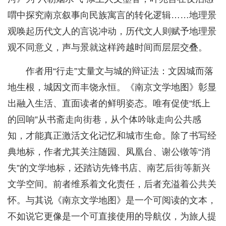
喟中探究南京叙事向民族寓言的转化逻辑……地理景
观唤起历代文人的言说冲动，历代文人则赋予地理景
观不同意义，声与景就这样跨越时间而层层交叠。
作者用“行走”丈量文与城的辩证法：文因城而落
地生根，城因文而丰饶永恒。《南京文学地图》彰显
出融入生活、直面读者的鲜明姿态。唯有促使“纸上
的回响”从书斋走向街巷，从个体吟咏走向公共感
知，才能真正激活文化记忆和城市生命。除了书写经
典地标，作者尤其关注随园、凤凰台、谢公镦等“消
失”的文学地标，还踏访先锋书店、南艺后街等新兴
文学空间。前者维系着文化责任，后者充溢着公共关
怀。与其说《南京文学地图》是一个可阅读的文本，
不如说它更像是一个可直接使用的导航仪，为旅人提