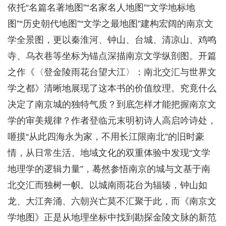
依托“名篇名著地图”“名家名人地图”“文学地标地
图”“历史朝代地图”“文学之最地图”建构宏阔的南京文
学全景图，更以秦淮河、钟山、台城、清凉山、鸡鸣
寺、乌衣巷等坐标为锚点深描南京文学纵剖图。开篇
之作《〈登金陵雨花台望大江〉：南北交汇与世界文
学之都》清晰地展现了这本书的价值纹理。究竟什么
决定了南京城的独特气质？到底怎样才能把握南京文
学的审美规律？作者登临元末明初诗人高启吟诗处，
咂摸“从此四海永为家，不用长江限南北”的旧时豪
情，从日常生活、地域文化的双重体验中发现“文学
地理学的逻辑力量”，蓦然参悟南京的城与文基于南
北交汇而独树一帜。以城南雨花台为辐辏，钟山如
龙、大江奔涌、六朝兴亡莫不汇聚于此，而《南京文
学地图》正是从地理坐标中找到勘探金陵文脉的新范