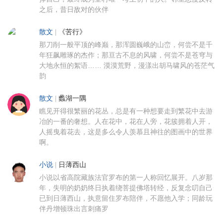
之后，昔日敌对的伙伴
散文
|
《苦行》
那刀削一般平顶的峰巅，那浑圆巍峨的山峦，何尝不是千
年狂飙雕琢的杰作；那亘古不息的风啸，何尝不是苍穹与
大地永恒的絮语…… 漠漠荒野，漫漾出胡马啸风的苍茫气
韵
散文
|
蠡湖一隅
瞧见开得很繁丽的花丛，总是有一种想要走到繁花中去游
冶的一番的奢想。人在花中，花在人旁，花簇拥着人开，
人摇曳着花去，这是多么令人羡慕且神往的图画中的世界
啊。
小说
|
日薄西山
小说以省高院藏族法官罗布的第一人称回忆展开。八岁那
年，失明的奶奶终日执着绕菩提佛塔转经，反复念叨自己
已到日薄西山，执意留住罗布陪伴，不愿他入学；同龄玩
伴丹增顿珠出言刺痛罗