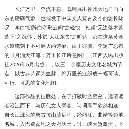
长江万里，奔流不息，既铺展出神州大地自西向
东的磅礴气象，也催发了中国文人亘古及今的悠长咏
叹。李白“朝辞白帝彩云间”之轻快，杜甫“无边落木萧
萧下”之沉郁，苏轼“大江东去”之旷达，都在这条黄金
水道镌刻下不可磨灭的诗痕。由王兆鹏、李定广总撰
的《月涌大江流：万里长江诗意图》（江西人民出版
社2026年5月出版），以三十余座历史文化名城为节
点，以古典诗词为血脉，将万里长江织成一幅可读、
可行、可思的文化地图。
这部作品的佳胜处，在于打破时空壁垒，邀请读
者沿江而下，与历代文人墨客、诗词高手欣然相逢。
自长江源头的唐古拉山脉启程，经丽江、曲靖等边地
名城，入巴蜀盆地之天府沃土，过三峡天堑激流，下