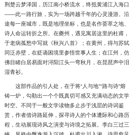
荆楚云梦泽国，历江南小桥流水，终抵黄浦江入海口
——此一路行旅，实为一场跨越千年的心灵漫游。沿
途每一座城市，既是地理坐标，也是名作荟萃之地、
诗人命运转折之所。在夔州，遇见寓居这里的杜甫，
于老病孤愁中写就《秋兴八首》；在黄州，得与苏轼
同泛赤壁，在贬谪困境里参悟世事人生；在江州，仿
佛目睹白居易面对浔阳江头一弯秋月，在琵琶声中泪
湿青衫。
这部作品的引人处，在于将“人与地”“路与诗”熔
铸一炉，勾勒出一个个既真切可感又充满动态的文学
时空。不同于一般文学读物多止步于浅层的诗词鉴
赏，作者借诗路延伸，探寻诗人的个体遭际和心路历
程，生动展现诗风之演变与诗境之拓展。李白三过三
峡，风格由飘逸渐入沉雄。杜甫出川入湘，诗思愈见