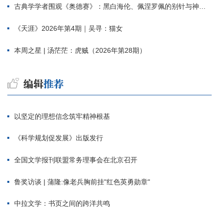
古典学学者围观《奥德赛》：黑白海伦、佩涅罗佩的别针与神秘入侵者
《天涯》2026年第4期｜吴寻：猫女
本周之星 | 汤茫茫：虎贼（2026年第28期）
以坚定的理想信念筑牢精神根基
《科学规划促发展》出版发行
全国文学报刊联盟常务理事会在北京召开
鲁奖访谈 | 蒲隆:像老兵胸前挂"红色英勇勋章"
中拉文学：书页之间的跨洋共鸣