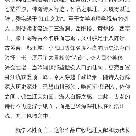
苍茫浑厚。伴随诗人行迹，作品之肌理、风貌得以迁
转，委实缘于“江山之助”。至于文学地理学视角的切
入，则使读者流连于三游洞、岳阳楼、黄鹤楼、西塞
山、滕王阁等古今名胜而忘返，又可驻足于八阵碛、
古琴台、鄂王城、小孤山等知名度不高的历史遗存而
兴怀。书中展示了大量相关“诗迹”，令人目夺神移、
兴会陡增。当吟诵起那些脍炙人口的佳句，更宛如置
身江流或登顶山峰，令人穿越千载烽烟，随诗人行踪
深入历史深处，遥想山川形胜，唤起沉积记忆，俯仰
之间，顿生江天如画、游人自醉之感。由此，古老的
诗行不再悬浮于纸面，而是已经深深扎根在浩浩江
流、两岸风物之中。
就学术性而言，这部作品广收地理文献和历代长