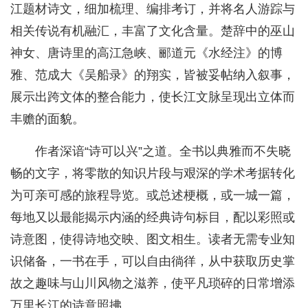
江题材诗文，细加梳理、编排考订，并将名人游踪与
相关传说有机融汇，丰富了文化含量。楚辞中的巫山
神女、唐诗里的高江急峡、郦道元《水经注》的博
雅、范成大《吴船录》的翔实，皆被妥帖纳入叙事，
展示出跨文体的整合能力，使长江文脉呈现出立体而
丰赡的面貌。
作者深谙“诗可以兴”之道。全书以典雅而不失晓
畅的文字，将零散的知识片段与艰深的学术考据转化
为可亲可感的旅程导览。或总述梗概，或一城一篇，
每地又以最能揭示内涵的经典诗句标目，配以彩照或
诗意图，使得诗地交映、图文相生。读者无需专业知
识储备，一书在手，可以自由徜徉，从中获取历史掌
故之趣味与山川风物之滋养，使平凡琐碎的日常增添
万里长江的诗意照拂。