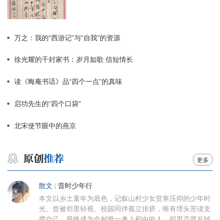
万之：我的“西游记”与“自我”的资源
徐光耀的千封家书：岁月如歌 信短情长
读《晦庵书话》品“四个一点”的真味
启功先生的“四个口袋”
北宋使节眼中的燕京
更多
散文
|
昔时少年行
本文以乡土童年为底色，记叙山村少女贫寒压抑的少年时
光。曾被邻里轻视、校园同伴孤立排挤，唯有埋头苦读支
撑自己，最终成为全村唯一考上初中的人。邻里态度反转