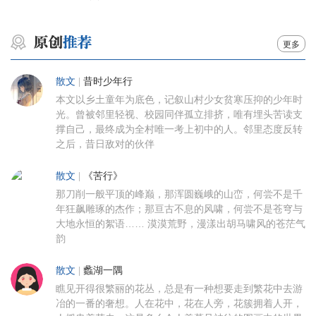
更多
散文
|
昔时少年行
本文以乡土童年为底色，记叙山村少女贫寒压抑的少年时
光。曾被邻里轻视、校园同伴孤立排挤，唯有埋头苦读支
撑自己，最终成为全村唯一考上初中的人。邻里态度反转
之后，昔日敌对的伙伴
散文
|
《苦行》
那刀削一般平顶的峰巅，那浑圆巍峨的山峦，何尝不是千
年狂飙雕琢的杰作；那亘古不息的风啸，何尝不是苍穹与
大地永恒的絮语…… 漠漠荒野，漫漾出胡马啸风的苍茫气
韵
散文
|
蠡湖一隅
瞧见开得很繁丽的花丛，总是有一种想要走到繁花中去游
冶的一番的奢想。人在花中，花在人旁，花簇拥着人开，