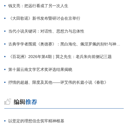
钱文亮：把远行看成了另一次人生
《大田歌谣》新书发布暨研讨会在京举行
当代小说关键词：对话性、思想力与总体性
古典学学者围观《奥德赛》：黑白海伦、佩涅罗佩的别针与神秘入侵者
《百花洲》2026年第4期｜巽之先生：老兵朱向前侧记三题
第十届云南文学艺术奖评选结果揭晓
抒情的超越、限度及其他——评艾伟的长篇小说《春歌》
以坚定的理想信念筑牢精神根基