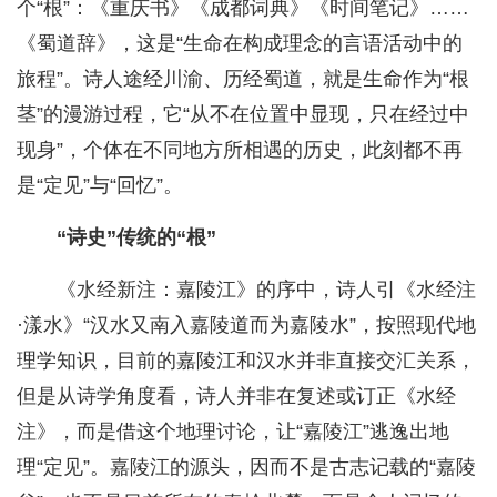
个“根”：《重庆书》《成都词典》《时间笔记》……
《蜀道辞》，这是“生命在构成理念的言语活动中的
旅程”。诗人途经川渝、历经蜀道，就是生命作为“根
茎”的漫游过程，它“从不在位置中显现，只在经过中
现身”，个体在不同地方所相遇的历史，此刻都不再
是“定见”与“回忆”。
“诗史”传统的“根”
《水经新注：嘉陵江》的序中，诗人引《水经注
·漾水》“汉水又南入嘉陵道而为嘉陵水”，按照现代地
理学知识，目前的嘉陵江和汉水并非直接交汇关系，
但是从诗学角度看，诗人并非在复述或订正《水经
注》，而是借这个地理讨论，让“嘉陵江”逃逸出地
理“定见”。嘉陵江的源头，因而不是古志记载的“嘉陵