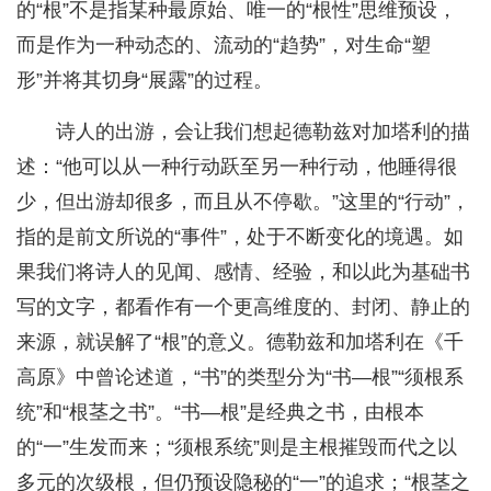
的“根”不是指某种最原始、唯一的“根性”思维预设，
而是作为一种动态的、流动的“趋势”，对生命“塑
形”并将其切身“展露”的过程。
诗人的出游，会让我们想起德勒兹对加塔利的描
述：“他可以从一种行动跃至另一种行动，他睡得很
少，但出游却很多，而且从不停歇。”这里的“行动”，
指的是前文所说的“事件”，处于不断变化的境遇。如
果我们将诗人的见闻、感情、经验，和以此为基础书
写的文字，都看作有一个更高维度的、封闭、静止的
来源，就误解了“根”的意义。德勒兹和加塔利在《千
高原》中曾论述道，“书”的类型分为“书—根”“须根系
统”和“根茎之书”。“书—根”是经典之书，由根本
的“一”生发而来；“须根系统”则是主根摧毁而代之以
多元的次级根，但仍预设隐秘的“一”的追求；“根茎之