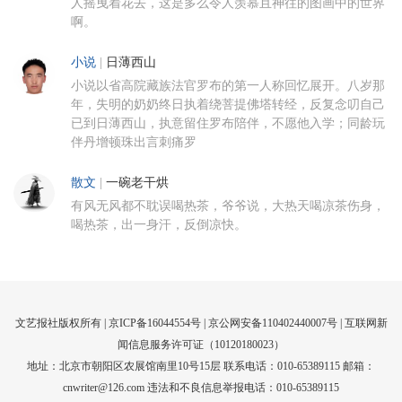
人摇曳着花去，这是多么令人羡慕且神往的图画中的世界
啊。
小说
|
日薄西山
小说以省高院藏族法官罗布的第一人称回忆展开。八岁那
年，失明的奶奶终日执着绕菩提佛塔转经，反复念叨自己
已到日薄西山，执意留住罗布陪伴，不愿他入学；同龄玩
伴丹增顿珠出言刺痛罗
散文
|
一碗老干烘
有风无风都不耽误喝热茶，爷爷说，大热天喝凉茶伤身，
喝热茶，出一身汗，反倒凉快。
文艺报社版权所有 |
京ICP备16044554号
| 京公网安备110402440007号 |
互联网新
闻信息服务许可证（10120180023）
地址：北京市朝阳区农展馆南里10号15层 联系电话：010-65389115 邮箱：
cnwriter@126.com 违法和不良信息举报电话：010-65389115