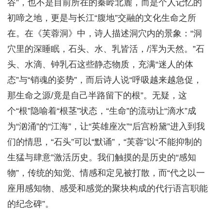
谷”，也不是目前所在的秦岭北麓，而是个人记忆的
初啼之地，更是与长江“腹地”交融的文化生命之所
在。在《芙蓉洞》中，诗人描述洞穴内的景象：“洞
穴里的深睡眠，石头、水、乳皆活，/浑为天然。”石
头、水滴、钟乳石这些静态物质，充满“迷人的体
态”与“销魂的姿势”，而后诗人说“呼吸越来越急促，
那生命之源/竟是自己半路留下的根”。无疑，这
个“根”隐喻着“根茎”状态，“生命”的流动让“滴水”成
为“汹涌”的“江海”，让“英雄座次”“后宫粉黛”进入到我
们的情思，“石头”可以“默诵”，“芙蓉”以“不能抑制的
生猛与肆意”激活历史。我们触摸的是历史的“感知
物”，传统的知觉、情感和定见被打散，而“代之以一
座用感知物、感受和感觉的聚块构成的代行语言职能
的纪念碑”。