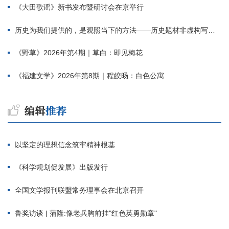
《大田歌谣》新书发布暨研讨会在京举行
历史为我们提供的，是观照当下的方法——历史题材非虚构写作多人谈
《野草》2026年第4期｜草白：即见梅花
《福建文学》2026年第8期｜程皎旸：白色公寓
以坚定的理想信念筑牢精神根基
《科学规划促发展》出版发行
全国文学报刊联盟常务理事会在北京召开
鲁奖访谈 | 蒲隆:像老兵胸前挂"红色英勇勋章"