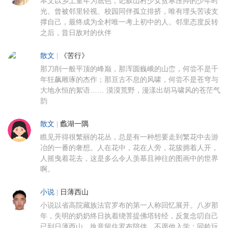
本文以乡土童年为底色，记叙山村少女贫寒压抑的少年时
光。曾被邻里轻视、校园同伴孤立排挤，唯有埋头苦读支
撑自己，最终成为全村唯一考上初中的人。邻里态度反转
之后，昔日敌对的伙伴
散文
|
《苦行》
那刀削一般平顶的峰巅，那浑圆巍峨的山峦，何尝不是千
年狂飙雕琢的杰作；那亘古不息的风啸，何尝不是苍穹与
大地永恒的絮语…… 漠漠荒野，漫漾出胡马啸风的苍茫气
韵
散文
|
蠡湖一隅
瞧见开得很繁丽的花丛，总是有一种想要走到繁花中去游
冶的一番的奢想。人在花中，花在人旁，花簇拥着人开，
人摇曳着花去，这是多么令人羡慕且神往的图画中的世界
啊。
小说
|
日薄西山
小说以省高院藏族法官罗布的第一人称回忆展开。八岁那
年，失明的奶奶终日执着绕菩提佛塔转经，反复念叨自己
已到日薄西山，执意留住罗布陪伴，不愿他入学；同龄玩