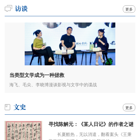
更多
当类型文学成为一种拯救
海飞、毛尖、李晓博漫谈影视与文学中的谍战
更多
寻找陈解元：《某人日记》的作者之谜
长夏酷热，无以消遣，翻看案头《王秉