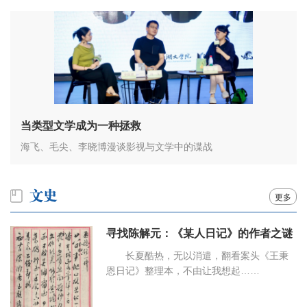
当类型文学成为一种拯救
海飞、毛尖、李晓博漫谈影视与文学中的谍战
更多
寻找陈解元：《某人日记》的作者之谜
长夏酷热，无以消遣，翻看案头《王秉
恩日记》整理本，不由让我想起……