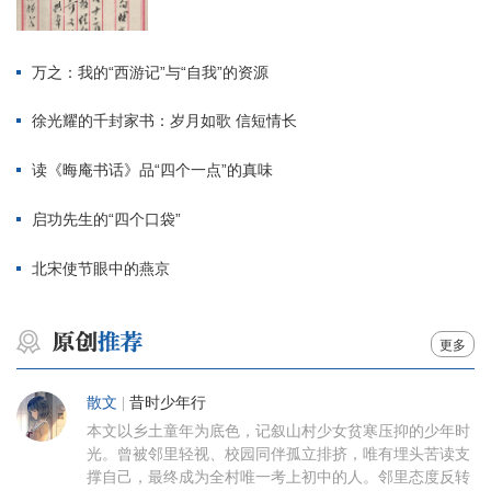
万之：我的“西游记”与“自我”的资源
徐光耀的千封家书：岁月如歌 信短情长
读《晦庵书话》品“四个一点”的真味
启功先生的“四个口袋”
北宋使节眼中的燕京
更多
散文
|
昔时少年行
本文以乡土童年为底色，记叙山村少女贫寒压抑的少年时
光。曾被邻里轻视、校园同伴孤立排挤，唯有埋头苦读支
撑自己，最终成为全村唯一考上初中的人。邻里态度反转