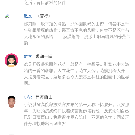
之后，昔日敌对的伙伴
散文
|
《苦行》
那刀削一般平顶的峰巅，那浑圆巍峨的山峦，何尝不是千
年狂飙雕琢的杰作；那亘古不息的风啸，何尝不是苍穹与
大地永恒的絮语…… 漠漠荒野，漫漾出胡马啸风的苍茫气
韵
散文
|
蠡湖一隅
瞧见开得很繁丽的花丛，总是有一种想要走到繁花中去游
冶的一番的奢想。人在花中，花在人旁，花簇拥着人开，
人摇曳着花去，这是多么令人羡慕且神往的图画中的世界
啊。
小说
|
日薄西山
小说以省高院藏族法官罗布的第一人称回忆展开。八岁那
年，失明的奶奶终日执着绕菩提佛塔转经，反复念叨自己
已到日薄西山，执意留住罗布陪伴，不愿他入学；同龄玩
伴丹增顿珠出言刺痛罗