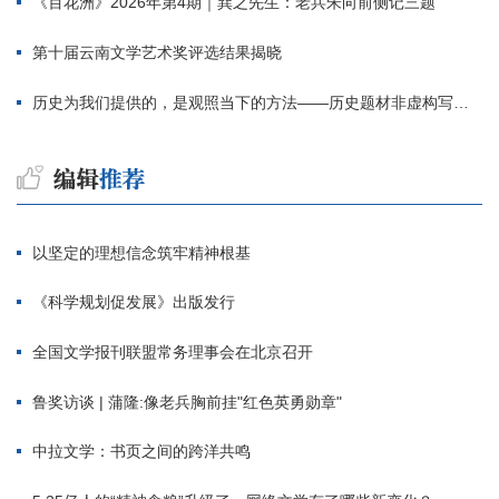
《百花洲》2026年第4期｜巽之先生：老兵朱向前侧记三题
第十届云南文学艺术奖评选结果揭晓
历史为我们提供的，是观照当下的方法——历史题材非虚构写作多人谈
以坚定的理想信念筑牢精神根基
《科学规划促发展》出版发行
全国文学报刊联盟常务理事会在北京召开
鲁奖访谈 | 蒲隆:像老兵胸前挂"红色英勇勋章"
中拉文学：书页之间的跨洋共鸣