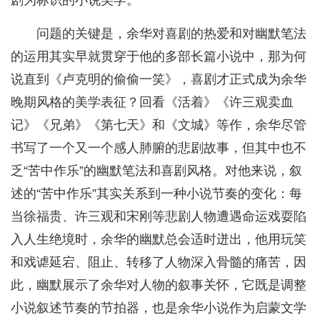
剧为标识的小说美学。
问题的关键是，余华对喜剧的热爱和对幽默笔法
的运用其实早就贯穿于他的多部长篇小说中，那为何
说直到《卢克明的偷偷一笑》，喜剧才正式成为余华
晚期风格的美学表征？回看《活着》《许三观卖血
记》《兄弟》《第七天》和《文城》等作，余华尽管
书写了一个又一个感人肺腑的悲剧故事，但其中也不
乏“苦中作乐”的幽默笔法和喜剧风格。对他来说，叙
述的“苦中作乐”其实关系到一种小说节奏的变化：每
当徐福贵、许三观和宋刚等悲剧人物遭遇命运戏耍陷
入人生绝境时，余华的幽默总会适时迸出，他用玩笑
和戏谑延宕、阻止、转移了人物深入骨髓的痛苦，因
此，幽默展示了余华对人物的叙事关怀，它既是调整
小说叙述节奏的节拍器，也是余华小说作为启蒙文学