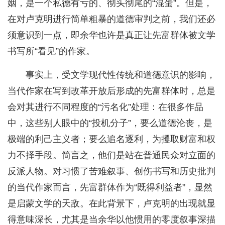
姻，是一个私德有亏的、彻头彻尾的“混蛋”。但是，
在对卢克明进行简单粗暴的道德审判之前，我们还必
须意识到一点，即余华也许是真正让先富群体被文学
书写所“看见”的作家。
事实上，受文学现代性传统和道德意识的影响，
当代作家在写到改革开放后形成的先富群体时，总是
会对其进行不同程度的“污名化”处理：在很多作品
中，这些别人眼中的“投机分子”，要么道德沦丧，是
极端的利己主义者；要么追名逐利，为攫取财富和权
力不择手段。简言之，他们是站在普通民众对立面的
反派人物。对习惯了苦难叙事、创伤书写和历史批判
的当代作家而言，先富群体作为“既得利益者”，显然
是启蒙文学的天敌。在此背景下，卢克明的出现就显
得意味深长，尤其是当余华以他惯用的零度叙事深描