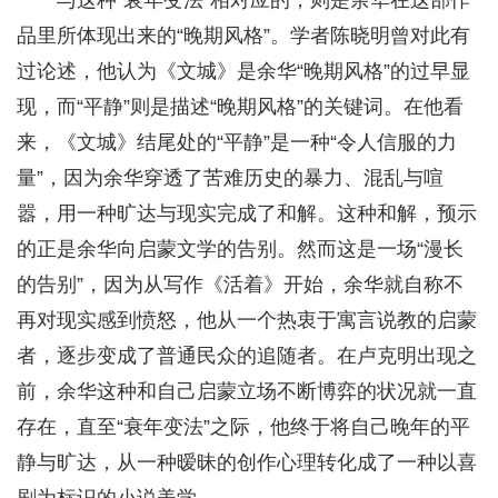
与这种“衰年变法”相对应的，则是余华在这部作
品里所体现出来的“晚期风格”。学者陈晓明曾对此有
过论述，他认为《文城》是余华“晚期风格”的过早显
现，而“平静”则是描述“晚期风格”的关键词。在他看
来，《文城》结尾处的“平静”是一种“令人信服的力
量”，因为余华穿透了苦难历史的暴力、混乱与喧
嚣，用一种旷达与现实完成了和解。这种和解，预示
的正是余华向启蒙文学的告别。然而这是一场“漫长
的告别”，因为从写作《活着》开始，余华就自称不
再对现实感到愤怒，他从一个热衷于寓言说教的启蒙
者，逐步变成了普通民众的追随者。在卢克明出现之
前，余华这种和自己启蒙立场不断博弈的状况就一直
存在，直至“衰年变法”之际，他终于将自己晚年的平
静与旷达，从一种暧昧的创作心理转化成了一种以喜