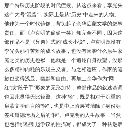
那个特殊历史阶段的时代症候。从这点来看，李光头
这个大号“混蛋”，实际上是从“历史”中走来的人物。
他作为一个时代镜像，背负起了余华启蒙文学的叙事
责任。而《卢克明的偷偷一笑》却完全不同，因为这
部作品不是《兄弟》式的“成长小说”，卢克明既没有
李光头那样苦难的成长故事，也没有因袭什么原生家
庭之类的历史包袱，他就是一个追逐自身欲望，没那
么多精神内耗的乐观主义者。与之相适应，作家的笔
触也变得浅显、幽默和自由。再加上余华作为“网
红”或“段子手”形象的无形加持，整部作品的叙述基调
也因此显得无比轻盈。这种“轻”，既是相对于沉重的
启蒙文学而言的“轻”，也是中上阶层被清除了身份标
签和道德污垢之后的“轻”。卢克明的人生故事，当然
也包括那些引起争议的性描写，都成为了一种祛魅启