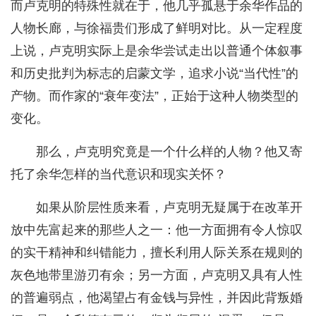
而卢克明的特殊性就在于，他几乎孤悬于余华作品的
人物长廊，与徐福贵们形成了鲜明对比。从一定程度
上说，卢克明实际上是余华尝试走出以普通个体叙事
和历史批判为标志的启蒙文学，追求小说“当代性”的
产物。而作家的“衰年变法”，正始于这种人物类型的
变化。
那么，卢克明究竟是一个什么样的人物？他又寄
托了余华怎样的当代意识和现实关怀？
如果从阶层性质来看，卢克明无疑属于在改革开
放中先富起来的那些人之一：他一方面拥有令人惊叹
的实干精神和纠错能力，擅长利用人际关系在规则的
灰色地带里游刃有余；另一方面，卢克明又具有人性
的普遍弱点，他渴望占有金钱与异性，并因此背叛婚