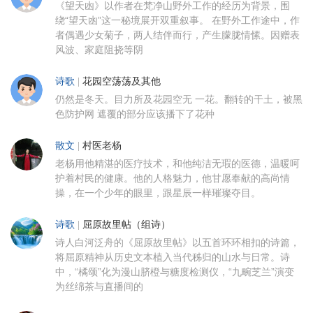
《望天凼》以作者在梵净山野外工作的经历为背景，围
绕“望天凼”这一秘境展开双重叙事。 在野外工作途中，作
者偶遇少女菊子，两人结伴而行，产生朦胧情愫。因赠表
风波、家庭阻挠等阴
诗歌
|
花园空荡荡及其他
仍然是冬天。目力所及花园空无 一花。翻转的干土，被黑
色防护网 遮覆的部分应该播下了花种
散文
|
村医老杨
老杨用他精湛的医疗技术，和他纯洁无瑕的医德，温暖呵
护着村民的健康。他的人格魅力，他甘愿奉献的高尚情
操，在一个少年的眼里，跟星辰一样璀璨夺目。
诗歌
|
屈原故里帖（组诗）
诗人白河泛舟的《屈原故里帖》以五首环环相扣的诗篇，
将屈原精神从历史文本植入当代秭归的山水与日常。诗
中，“橘颂”化为漫山脐橙与糖度检测仪，“九畹芝兰”演变
为丝绵茶与直播间的