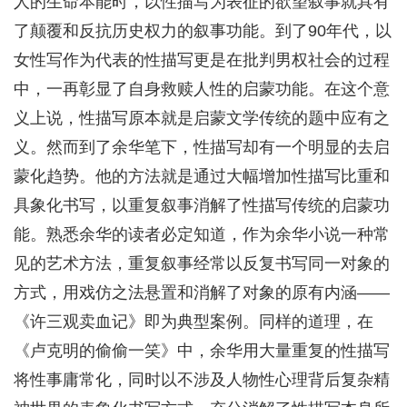
人的生命本能时，以性描写为表征的欲望叙事就具有
了颠覆和反抗历史权力的叙事功能。到了90年代，以
女性写作为代表的性描写更是在批判男权社会的过程
中，一再彰显了自身救赎人性的启蒙功能。在这个意
义上说，性描写原本就是启蒙文学传统的题中应有之
义。然而到了余华笔下，性描写却有一个明显的去启
蒙化趋势。他的方法就是通过大幅增加性描写比重和
具象化书写，以重复叙事消解了性描写传统的启蒙功
能。熟悉余华的读者必定知道，作为余华小说一种常
见的艺术方法，重复叙事经常以反复书写同一对象的
方式，用戏仿之法悬置和消解了对象的原有内涵——
《许三观卖血记》即为典型案例。同样的道理，在
《卢克明的偷偷一笑》中，余华用大量重复的性描写
将性事庸常化，同时以不涉及人物性心理背后复杂精