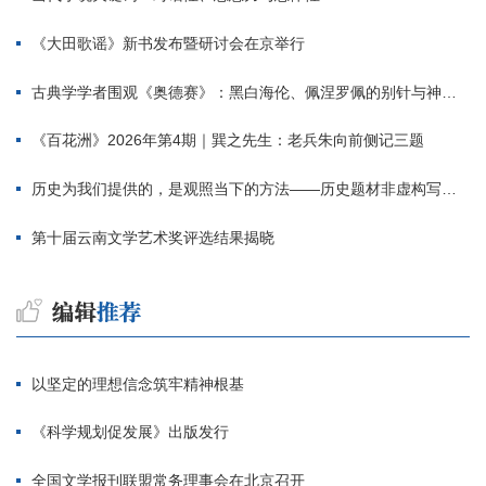
《大田歌谣》新书发布暨研讨会在京举行
古典学学者围观《奥德赛》：黑白海伦、佩涅罗佩的别针与神秘入侵者
《百花洲》2026年第4期｜巽之先生：老兵朱向前侧记三题
历史为我们提供的，是观照当下的方法——历史题材非虚构写作多人谈
第十届云南文学艺术奖评选结果揭晓
以坚定的理想信念筑牢精神根基
《科学规划促发展》出版发行
全国文学报刊联盟常务理事会在北京召开