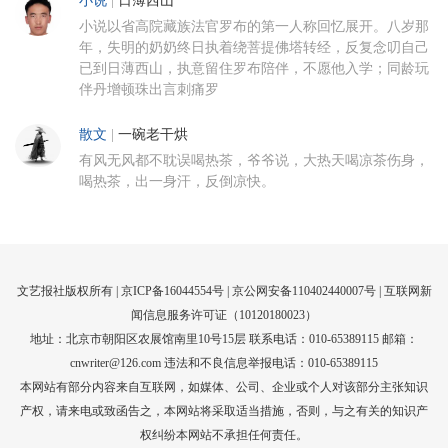
小说
|
日薄西山
小说以省高院藏族法官罗布的第一人称回忆展开。八岁那
年，失明的奶奶终日执着绕菩提佛塔转经，反复念叨自己
已到日薄西山，执意留住罗布陪伴，不愿他入学；同龄玩
伴丹增顿珠出言刺痛罗
散文
|
一碗老干烘
有风无风都不耽误喝热茶，爷爷说，大热天喝凉茶伤身，
喝热茶，出一身汗，反倒凉快。
文艺报社版权所有 |
京ICP备16044554号
| 京公网安备110402440007号 |
互联网新
闻信息服务许可证（10120180023）
地址：北京市朝阳区农展馆南里10号15层 联系电话：010-65389115 邮箱：
cnwriter@126.com 违法和不良信息举报电话：010-65389115
本网站有部分内容来自互联网，如媒体、公司、企业或个人对该部分主张知识
产权，请来电或致函告之，本网站将采取适当措施，否则，与之有关的知识产
权纠纷本网站不承担任何责任。