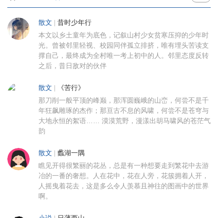
散文
|
昔时少年行
本文以乡土童年为底色，记叙山村少女贫寒压抑的少年时
光。曾被邻里轻视、校园同伴孤立排挤，唯有埋头苦读支
撑自己，最终成为全村唯一考上初中的人。邻里态度反转
之后，昔日敌对的伙伴
散文
|
《苦行》
那刀削一般平顶的峰巅，那浑圆巍峨的山峦，何尝不是千
年狂飙雕琢的杰作；那亘古不息的风啸，何尝不是苍穹与
大地永恒的絮语…… 漠漠荒野，漫漾出胡马啸风的苍茫气
韵
散文
|
蠡湖一隅
瞧见开得很繁丽的花丛，总是有一种想要走到繁花中去游
冶的一番的奢想。人在花中，花在人旁，花簇拥着人开，
人摇曳着花去，这是多么令人羡慕且神往的图画中的世界
啊。