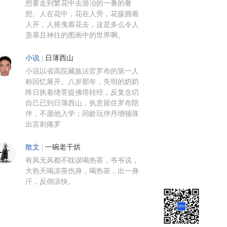
想要走到繁花中去游冶的一番的奢
想。人在花中，花在人旁，花簇拥着
人开，人摇曳着花去，这是多么令人
羡慕且神往的图画中的世界啊。
小说
|
日薄西山
小说以省高院藏族法官罗布的第一人
称回忆展开。八岁那年，失明的奶奶
终日执着绕菩提佛塔转经，反复念叨
自己已到日薄西山，执意留住罗布陪
伴，不愿他入学；同龄玩伴丹增顿珠
出言刺痛罗
散文
|
一碗老干烘
有风无风都不耽误喝热茶，爷爷说，
大热天喝凉茶伤身，喝热茶，出一身
汗，反倒凉快。