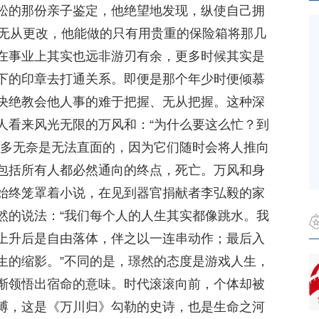
松的那份亲子鉴定，他绝望地发现，纵使自己拥
也无从更改，他能做的只有用贵重的保险箱将那几
在事业上其实也远非游刃有余，更多时候其实是
下的印章去打通关系。即便是那个年少时便倾慕
决绝教会他人事的难于把握、无从把握。这种深
人看来风光无限的万风和：“为什么要这么忙？到
诸多无奈是无法直面的，因为它们随时会将人推向
包括所有人都必然通向的终点，死亡。万风和身
始终笼罩着小说，在见到器官捐献者李弘毅的家
然的说法：“我们每个人的人生其实都像跳水。我
上升后是自由落体，伴之以一连串动作；最后入
生的缩影。”不同的是，璟然的态度是游戏人生，
渐领悟出宿命的意味。时代滚滚向前，个体却被
缚，这是《万川归》勾勒的史诗，也是生命之河