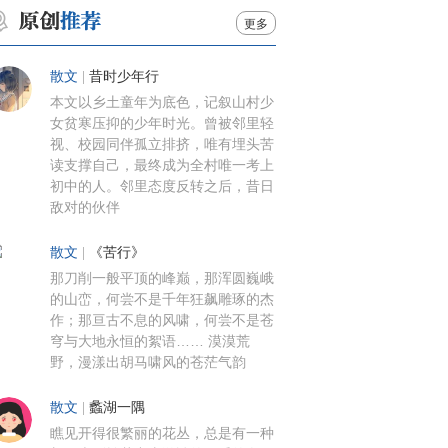
更多
散文
|
昔时少年行
本文以乡土童年为底色，记叙山村少
女贫寒压抑的少年时光。曾被邻里轻
视、校园同伴孤立排挤，唯有埋头苦
读支撑自己，最终成为全村唯一考上
初中的人。邻里态度反转之后，昔日
敌对的伙伴
散文
|
《苦行》
那刀削一般平顶的峰巅，那浑圆巍峨
的山峦，何尝不是千年狂飙雕琢的杰
作；那亘古不息的风啸，何尝不是苍
穹与大地永恒的絮语…… 漠漠荒
野，漫漾出胡马啸风的苍茫气韵
散文
|
蠡湖一隅
瞧见开得很繁丽的花丛，总是有一种