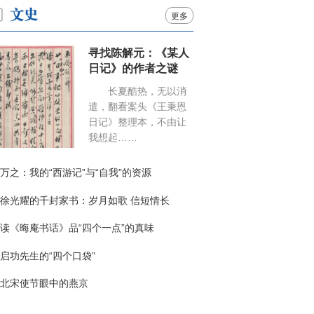
更多
寻找陈解元：《某人
日记》的作者之谜
长夏酷热，无以消
遣，翻看案头《王秉恩
日记》整理本，不由让
我想起……
万之：我的“西游记”与“自我”的资源
徐光耀的千封家书：岁月如歌 信短情长
读《晦庵书话》品“四个一点”的真味
启功先生的“四个口袋”
北宋使节眼中的燕京