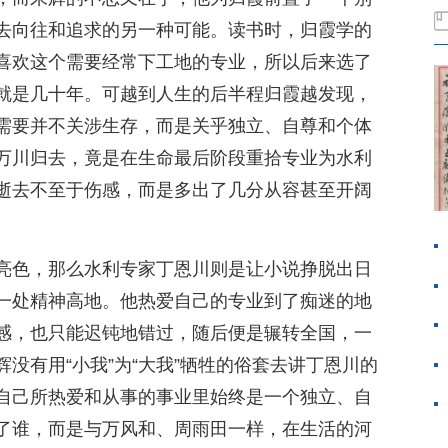
去向往和追求的另一种可能。读书时，归霞学的
喜欢这个需要经常下工地的专业，所以后来选了
就是几十年。可越到人生的后半程归霞越发现，
需要并不关涉生存，而是关乎独立、自尊和个体
万川归去，竟是在生命最后阶段重拾专业为水利
逝去不至于伤感，而是多出了几分从容甚至开阔
亮色，那么水利专家丁恩川则是让小说挣脱出日
一处精神高地。他热爱自己的专业到了痴迷的地
感，也只能迟钝地错过，随后便是辗转全国，一
没有用“小我”为“大我”牺牲的俗套去讲丁恩川的
自己所热爱和从事的事业里始终是一个独立、自
了谁，而是与万风和、周雨田一样，在生活的河