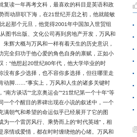
就复读一年再考文科，最喜欢的科目是英语和政
势而动辞职下海，在21世纪开启之初，他就能敏
比起那个元旦，他觉得2001年中国加入世贸组
，从图书出版、文化公司再到房地产开发，万风和
。朱辉大概与万风和一样有着天生的历史意识，
功完全归功于他心爱的角色自身的禀赋，正如小
：“他想起20世纪80年代，他大学毕业的时
你没有多少选择，也不容你多选择，但往哪里走
肯动脚……”事实上，万风和人生的诸多关键时
南方谈话”“北京奥运会”“21世纪第一个十年”等
同一个个醒目的界碑出现在小说的叙述中，一个
充满朝气和希望的命运似乎已经展开了它的图
成为一个雷厉风行、乘势而上的“时代英雄”，相
是亲情或爱情，都在时时缠绕他的心绪。万风和