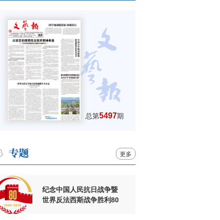
5497
总第
期
更多
纪念中国人民抗日战争暨
世界反法西斯战争胜利80
周年