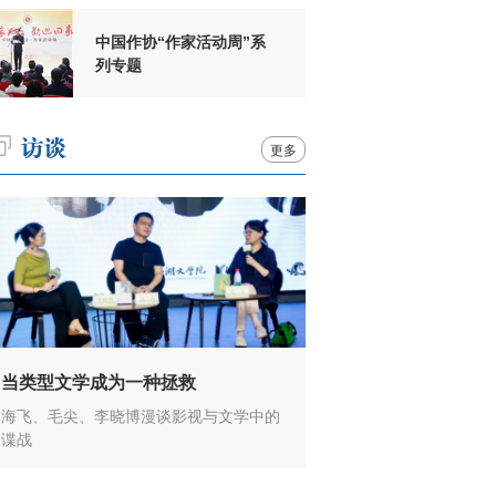
中国作协“作家活动周”系
列专题
更多
当类型文学成为一种拯救
海飞、毛尖、李晓博漫谈影视与文学中的
谍战