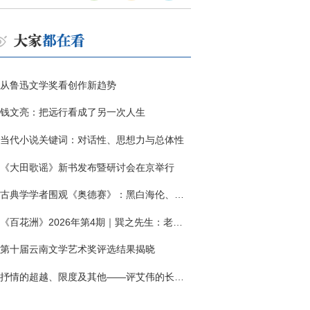
从鲁迅文学奖看创作新趋势
钱文亮：把远行看成了另一次人生
当代小说关键词：对话性、思想力与总体性
《大田歌谣》新书发布暨研讨会在京举行
古典学学者围观《奥德赛》：黑白海伦、佩涅罗佩的别针与神秘入侵者
《百花洲》2026年第4期｜巽之先生：老兵朱向前侧记三题
第十届云南文学艺术奖评选结果揭晓
抒情的超越、限度及其他——评艾伟的长篇小说《春歌》