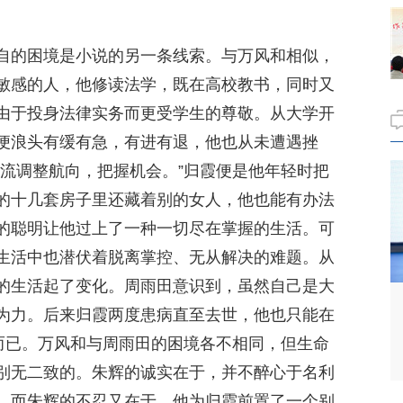
自的困境是小说的另一条线索。与万风和相似，
敏感的人，他修读法学，既在高校教书，同时又
由于投身法律实务而更受学生的尊敬。从大学开
便浪头有缓有急，有进有退，他也从未遭遇挫
潮流调整航向，把握机会。”归霞便是他年轻时把
的十几套房子里还藏着别的女人，他也能有办法
的聪明让他过上了一种一切尽在掌握的生活。可
生活中也潜伏着脱离掌控、无从解决的难题。从
的生活起了变化。周雨田意识到，虽然自己是大
为力。后来归霞两度患病直至去世，他也只能在
神而已。万风和与周雨田的困境各不相同，但生命
别无二致的。朱辉的诚实在于，并不醉心于名利
，而朱辉的不忍又在于，他为归霞前置了一个别