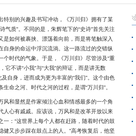
出特别的兴趣及书写冲动，《万川归》拥有了某
诗气质”。不同的是，朱辉笔下的“史诗”首先关注
又是如何被裹挟、漂荡着向前，而是将笔触深入
在自身的命运中浮沉流淌。这一路流过的交错纵
一个时代的气象。于是，《万川归》尽管涉及“重
，它不讲“小我”与“大我”的辩证，而是讲无数
此及自身，进而成为更为丰富的“我们”。这个由色
条生命之河、时代之河的过程，是谓“万川归”。
万风和显然是作家倾注心血和情感最多的一个角
代人心有戚戚。应该说，万风和是改革开放以来
之一：“这世界上每个人都在赶路，随着时代的鼓
稳健又步步踩在鼓点上的人。”高考恢复后，他坚