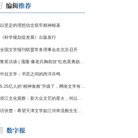
以坚定的理想信念筑牢精神根基
《科学规划促发展》出版发行
全国文学报刊联盟常务理事会在北京召开
鲁奖访谈 | 蒲隆:像老兵胸前挂"红色英勇勋章"
中拉文学：书页之间的跨洋共鸣
5.25亿人的“精神食粮”升级了，网络文学有了哪些新变化？
浙江文化观察：新大众文艺的星火，何以燎原？
访张楚：希望天津文学如江河奔流般生生不息