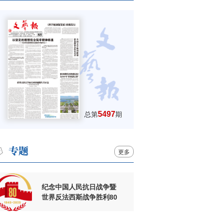
5497
总第
期
更多
纪念中国人民抗日战争暨
世界反法西斯战争胜利80
周年