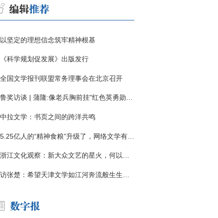
以坚定的理想信念筑牢精神根基
《科学规划促发展》出版发行
全国文学报刊联盟常务理事会在北京召开
鲁奖访谈 | 蒲隆:像老兵胸前挂"红色英勇勋章"
中拉文学：书页之间的跨洋共鸣
5.25亿人的“精神食粮”升级了，网络文学有了哪些新变化？
浙江文化观察：新大众文艺的星火，何以燎原？
访张楚：希望天津文学如江河奔流般生生不息