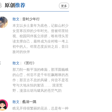
更多
散文
|
昔时少年行
本文以乡土童年为底色，记叙山村少
女贫寒压抑的少年时光。曾被邻里轻
视、校园同伴孤立排挤，唯有埋头苦
读支撑自己，最终成为全村唯一考上
初中的人。邻里态度反转之后，昔日
敌对的伙伴
散文
|
《苦行》
那刀削一般平顶的峰巅，那浑圆巍峨
的山峦，何尝不是千年狂飙雕琢的杰
作；那亘古不息的风啸，何尝不是苍
穹与大地永恒的絮语…… 漠漠荒
野，漫漾出胡马啸风的苍茫气韵
散文
|
蠡湖一隅
瞧见开得很繁丽的花丛，总是有一种