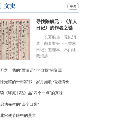
更多
寻找陈解元：《某人
日记》的作者之谜
长夏酷热，无以消
遣，翻看案头《王秉恩
日记》整理本，不由让
我想起……
万之：我的“西游记”与“自我”的资源
徐光耀的千封家书：岁月如歌 信短情长
读《晦庵书话》品“四个一点”的真味
启功先生的“四个口袋”
北宋使节眼中的燕京