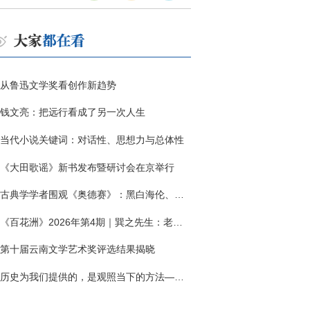
从鲁迅文学奖看创作新趋势
钱文亮：把远行看成了另一次人生
当代小说关键词：对话性、思想力与总体性
《大田歌谣》新书发布暨研讨会在京举行
古典学学者围观《奥德赛》：黑白海伦、佩涅罗佩的别针与神秘入侵者
《百花洲》2026年第4期｜巽之先生：老兵朱向前侧记三题
第十届云南文学艺术奖评选结果揭晓
历史为我们提供的，是观照当下的方法——历史题材非虚构写作多人谈