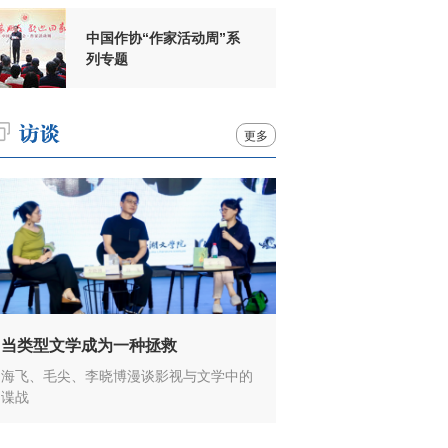
中国作协“作家活动周”系
列专题
更多
当类型文学成为一种拯救
海飞、毛尖、李晓博漫谈影视与文学中的
谍战