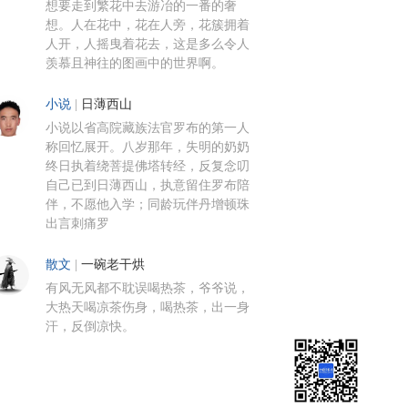
想要走到繁花中去游冶的一番的奢
想。人在花中，花在人旁，花簇拥着
人开，人摇曳着花去，这是多么令人
羡慕且神往的图画中的世界啊。
小说
|
日薄西山
小说以省高院藏族法官罗布的第一人
称回忆展开。八岁那年，失明的奶奶
终日执着绕菩提佛塔转经，反复念叨
自己已到日薄西山，执意留住罗布陪
伴，不愿他入学；同龄玩伴丹增顿珠
出言刺痛罗
散文
|
一碗老干烘
有风无风都不耽误喝热茶，爷爷说，
大热天喝凉茶伤身，喝热茶，出一身
汗，反倒凉快。