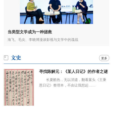
当类型文学成为一种拯救
海飞、毛尖、李晓博漫谈影视与文学中的谍战
更多
寻找陈解元：《某人日记》的作者之谜
长夏酷热，无以消遣，翻看案头《王秉
恩日记》整理本，不由让我想起……