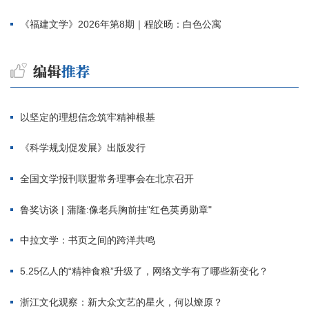
《福建文学》2026年第8期｜程皎旸：白色公寓
以坚定的理想信念筑牢精神根基
《科学规划促发展》出版发行
全国文学报刊联盟常务理事会在北京召开
鲁奖访谈 | 蒲隆:像老兵胸前挂"红色英勇勋章"
中拉文学：书页之间的跨洋共鸣
5.25亿人的“精神食粮”升级了，网络文学有了哪些新变化？
浙江文化观察：新大众文艺的星火，何以燎原？