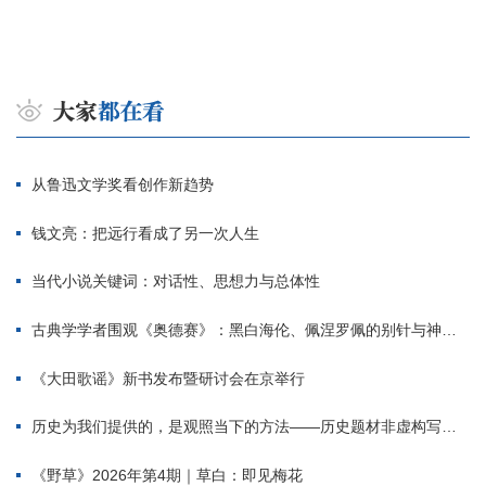
从鲁迅文学奖看创作新趋势
钱文亮：把远行看成了另一次人生
当代小说关键词：对话性、思想力与总体性
古典学学者围观《奥德赛》：黑白海伦、佩涅罗佩的别针与神秘入侵者
《大田歌谣》新书发布暨研讨会在京举行
历史为我们提供的，是观照当下的方法——历史题材非虚构写作多人谈
《野草》2026年第4期｜草白：即见梅花