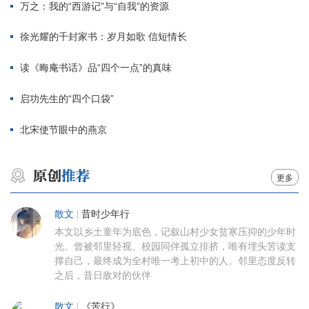
万之：我的“西游记”与“自我”的资源
徐光耀的千封家书：岁月如歌 信短情长
读《晦庵书话》品“四个一点”的真味
启功先生的“四个口袋”
北宋使节眼中的燕京
更多
散文
|
昔时少年行
本文以乡土童年为底色，记叙山村少女贫寒压抑的少年时
光。曾被邻里轻视、校园同伴孤立排挤，唯有埋头苦读支
撑自己，最终成为全村唯一考上初中的人。邻里态度反转
之后，昔日敌对的伙伴
散文
|
《苦行》