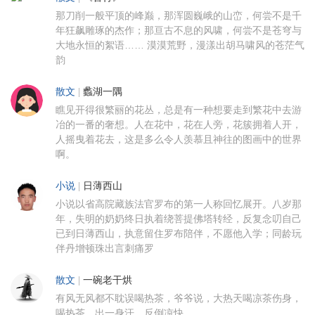
那刀削一般平顶的峰巅，那浑圆巍峨的山峦，何尝不是千
年狂飙雕琢的杰作；那亘古不息的风啸，何尝不是苍穹与
大地永恒的絮语…… 漠漠荒野，漫漾出胡马啸风的苍茫气
韵
散文
|
蠡湖一隅
瞧见开得很繁丽的花丛，总是有一种想要走到繁花中去游
冶的一番的奢想。人在花中，花在人旁，花簇拥着人开，
人摇曳着花去，这是多么令人羡慕且神往的图画中的世界
啊。
小说
|
日薄西山
小说以省高院藏族法官罗布的第一人称回忆展开。八岁那
年，失明的奶奶终日执着绕菩提佛塔转经，反复念叨自己
已到日薄西山，执意留住罗布陪伴，不愿他入学；同龄玩
伴丹增顿珠出言刺痛罗
散文
|
一碗老干烘
有风无风都不耽误喝热茶，爷爷说，大热天喝凉茶伤身，
喝热茶，出一身汗，反倒凉快。