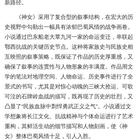
新路径。
《神女》采用了复合型的叙事结构，在宏大的历
史视野中勾勒出一幅具有浓郁巴蜀风情的战争画卷。
小说通过巴东船老大覃九河一家的命运变迁，串联起
鄂西抗战的关键历史节点。这种将家族史与民族史相
互映照的叙事策略，既保证了作品的历史厚重感，又
确保了叙事的连贯性与人物形象的丰满度。作品用文
学的笔法对地理空间、人物命运、历史事件进行了全
景式的书写，尤其是对惊心动魄的三峡大抢运、可歌
可泣的石牌岭血战的描写，既再现了历史的壮烈，又
凸显了“民族血脉中剽悍勇武正义之气”。小说通过文
学想象将长江文化、抗战精神与个体命运进行了艺术
重构，其鲜活生动的细节描写和人物刻画，使《神
女》整体巴蜀风情十足，引人入胜。