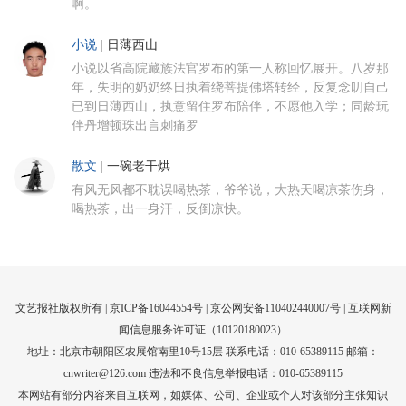
啊。
小说
|
日薄西山
小说以省高院藏族法官罗布的第一人称回忆展开。八岁那
年，失明的奶奶终日执着绕菩提佛塔转经，反复念叨自己
已到日薄西山，执意留住罗布陪伴，不愿他入学；同龄玩
伴丹增顿珠出言刺痛罗
散文
|
一碗老干烘
有风无风都不耽误喝热茶，爷爷说，大热天喝凉茶伤身，
喝热茶，出一身汗，反倒凉快。
文艺报社版权所有 |
京ICP备16044554号
| 京公网安备110402440007号 |
互联网新
闻信息服务许可证（10120180023）
地址：北京市朝阳区农展馆南里10号15层 联系电话：010-65389115 邮箱：
cnwriter@126.com 违法和不良信息举报电话：010-65389115
本网站有部分内容来自互联网，如媒体、公司、企业或个人对该部分主张知识