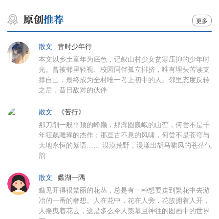
更多
散文
|
昔时少年行
本文以乡土童年为底色，记叙山村少女贫寒压抑的少年时
光。曾被邻里轻视、校园同伴孤立排挤，唯有埋头苦读支
撑自己，最终成为全村唯一考上初中的人。邻里态度反转
之后，昔日敌对的伙伴
散文
|
《苦行》
那刀削一般平顶的峰巅，那浑圆巍峨的山峦，何尝不是千
年狂飙雕琢的杰作；那亘古不息的风啸，何尝不是苍穹与
大地永恒的絮语…… 漠漠荒野，漫漾出胡马啸风的苍茫气
韵
散文
|
蠡湖一隅
瞧见开得很繁丽的花丛，总是有一种想要走到繁花中去游
冶的一番的奢想。人在花中，花在人旁，花簇拥着人开，
人摇曳着花去，这是多么令人羡慕且神往的图画中的世界