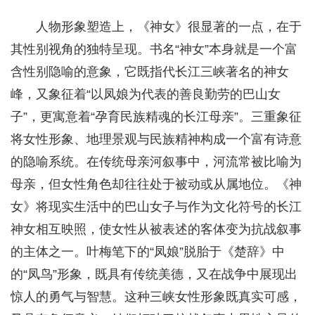
人物形象塑造上，《神女》很显著的一点，在于
其性别视角的独特呈现。书名“神女”本身就是一个富
含性别隐喻的意象，它既指代长江三峡著名的神女
峰，又象征着“以凤娘为代表的善良勤劳的巴山女
子”，更寓意着“孕育民族精魂的长江母亲”。三重象征
将女性形象、地理景观与民族精神构成一个富有诗意
的隐喻系统。在传统母亲河叙事中，河流常被比喻为
母亲，但女性角色却往往处于被动或从属地位。《神
女》将现实生活中的巴山女子与作为文化符号的长江
神女相互映照，使女性从被表述的客体变为抗战叙事
的主体之一。叶梅笔下的“凤娘”脱胎于《楚辞》中
的“凤鸟”形象，既具有传统美德，又在战争中展现出
惊人的勇气与智慧。这种三峡女性形象既真实可感，