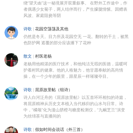
绕“望天凼”这一秘境展开双重叙事。 在野外工作途中，作
者偶遇少女菊子，两人结伴而行，产生朦胧情愫。因赠表
风波、家庭阻挠等阴
诗歌
|
花园空荡荡及其他
仍然是冬天。目力所及花园空无 一花。翻转的干土，被黑
色防护网 遮覆的部分应该播下了花种
散文
|
村医老杨
老杨用他精湛的医疗技术，和他纯洁无瑕的医德，温暖呵
护着村民的健康。他的人格魅力，他甘愿奉献的高尚情
操，在一个少年的眼里，跟星辰一样璀璨夺目。
诗歌
|
屈原故里帖（组诗）
诗人白河泛舟的《屈原故里帖》以五首环环相扣的诗篇，
将屈原精神从历史文本植入当代秭归的山水与日常。诗
中，“橘颂”化为漫山脐橙与糖度检测仪，“九畹芝兰”演变
为丝绵茶与直播间的
诗歌
|
假如时间会说话（外三首）