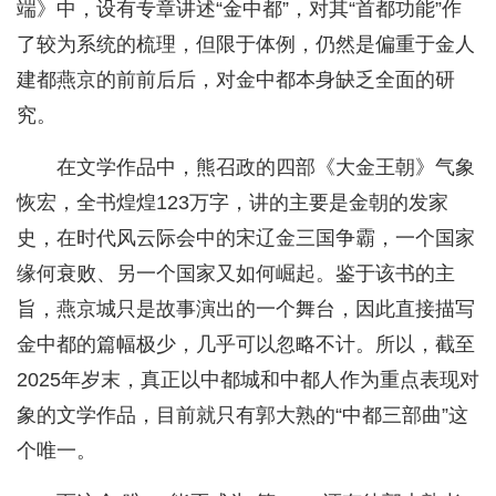
端》中，设有专章讲述“金中都”，对其“首都功能”作
了较为系统的梳理，但限于体例，仍然是偏重于金人
建都燕京的前前后后，对金中都本身缺乏全面的研
究。
在文学作品中，熊召政的四部《大金王朝》气象
恢宏，全书煌煌123万字，讲的主要是金朝的发家
史，在时代风云际会中的宋辽金三国争霸，一个国家
缘何衰败、另一个国家又如何崛起。鉴于该书的主
旨，燕京城只是故事演出的一个舞台，因此直接描写
金中都的篇幅极少，几乎可以忽略不计。所以，截至
2025年岁末，真正以中都城和中都人作为重点表现对
象的文学作品，目前就只有郭大熟的“中都三部曲”这
个唯一。