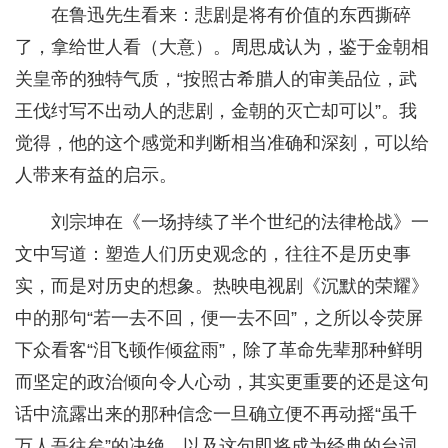
在鲁迅先生看来：悲剧是将有价值的东西撕碎
了，拿给世人看（大意）。周思成认为，鉴于金朝相
关皇帝的独特气质，“按照古希腊人的审美品位，武
王伐纣写不出动人的悲剧，金朝的灭亡却可以”。我
觉得，他的这个感觉和判断相当准确和深刻，可以给
人带来有益的启示。
刘宗坤在《一场持续了半个世纪的法律枪战》一
文中写道：塑造人们历史观念的，往往不是历史事
实，而是对历史的想象。热映电视剧《沉默的荣耀》
中的那句“若一去不回，便一去不回”，之所以令荧屏
下众看客“泪飞顿作倾盆雨”，除了革命先辈那种鲜明
而坚定的政治倾向令人心动，其实更重要的还是这句
话中流露出来的那种信念一旦确立便不再动摇“虽千
万人吾往矣”的决绝，以及这句即将成为经典的台词