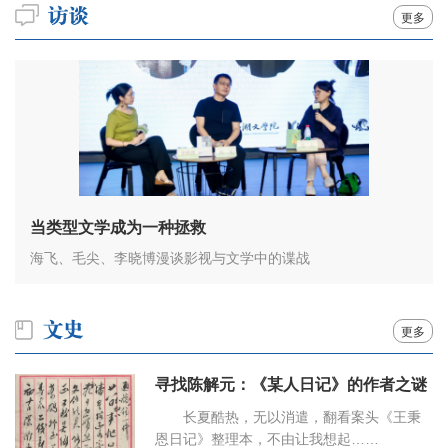
更多
当类型文学成为一种拯救
海飞、毛尖、李晓博漫谈影视与文学中的谍战
更多
寻找陈解元：《某人日记》的作者之谜
长夏酷热，无以消遣，翻看案头《王秉
恩日记》整理本，不由让我想起……