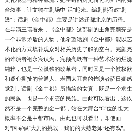
文化根基与精神源流，把尘封的历史转化为鲜活的舞
台叙事，让文物在剧场中“活”起来。编剧熊召政“剧
透”：话剧《金中都》主要是讲述迁都北京的历程。
在导演王瑞看来，《金中都》这部剧的主角完颜亮是
一个非常矛盾的人物，他希望话剧《金中都》能以艺
术化的方式填补观众对相关历史了解的空白。完颜亮
的饰演者祖永宸认为，完颜亮既有一种艺术家的烂漫
纯粹，也是一位孤独的改革者，同时又是一个被权欲
和疑心撕扯的普通人。老国太兀鲁的饰演者萨日娜感
觉到，话剧《金中都》所描绘的女真，既是一个求生
的民族，也是一个求变的民族。由此可以看出，这依
然不是一个完整的金中都，站在大舞台“C”位的也大
概率不会是中都市民。由此也可以看出，即使面
对“国家级”大剧的挑战，我们的大熟老师“还有戏”。