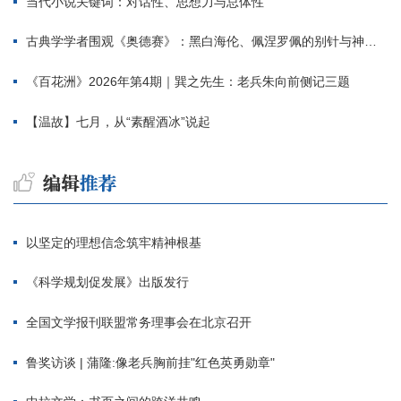
当代小说关键词：对话性、思想力与总体性
古典学学者围观《奥德赛》：黑白海伦、佩涅罗佩的别针与神秘入侵者
《百花洲》2026年第4期｜巽之先生：老兵朱向前侧记三题
【温故】七月，从“素醒酒冰”说起
以坚定的理想信念筑牢精神根基
《科学规划促发展》出版发行
全国文学报刊联盟常务理事会在北京召开
鲁奖访谈 | 蒲隆:像老兵胸前挂"红色英勇勋章"