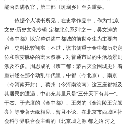
能否圆满收官，第三部《斑斓乡》至关重要。
依据个人读书所见，在史学作品中，作为“北京
文史·历史文化专辑·定都北京系列”之一，吴文涛的
《金中都》以完整讲述中都城的前世今生为主要内
容，史料比较翔实；不过，该书侧重于金中都历史定
位和演变脉络的宏大叙事，对普通市民的生活场景则
涉及不多。周思成的《隳三都：蒙古灭金围城史》着
重讲述在那个动乱年代里，中都（今北京）、南京
（今河南开封）、蔡州（今河南汝南）这三座都城及
其居民的遭遇，中都充其量只是“三分天下有其一”。
于杰、于光度的《金中都》、王岗的《金海陵王完颜
亮》等专著无缘相见，暂且不论。在北京市西城区社
会科学界联合会主编的《北京城之源 都之始 河之