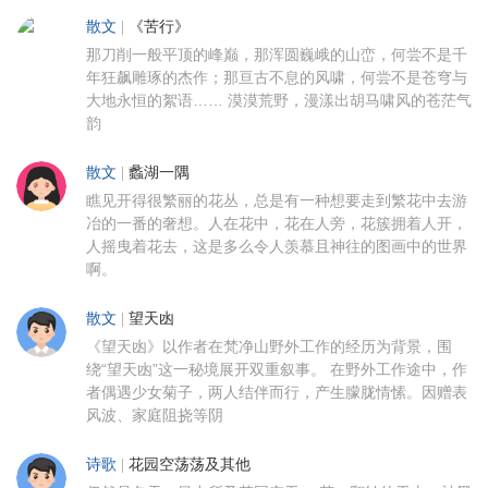
散文
|
《苦行》
那刀削一般平顶的峰巅，那浑圆巍峨的山峦，何尝不是千
年狂飙雕琢的杰作；那亘古不息的风啸，何尝不是苍穹与
大地永恒的絮语…… 漠漠荒野，漫漾出胡马啸风的苍茫气
韵
散文
|
蠡湖一隅
瞧见开得很繁丽的花丛，总是有一种想要走到繁花中去游
冶的一番的奢想。人在花中，花在人旁，花簇拥着人开，
人摇曳着花去，这是多么令人羡慕且神往的图画中的世界
啊。
散文
|
望天凼
《望天凼》以作者在梵净山野外工作的经历为背景，围
绕“望天凼”这一秘境展开双重叙事。 在野外工作途中，作
者偶遇少女菊子，两人结伴而行，产生朦胧情愫。因赠表
风波、家庭阻挠等阴
诗歌
|
花园空荡荡及其他