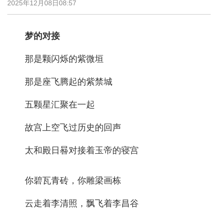
2025年12月08日08:57
梦的对接
那是颗闪烁的紫微垣
那是座飞腾起的紫禁城
五颗星汇聚在一起
故宫上空飞过历史的回声
太和殿日晷对接着玉帝的寝宫
你碧瓦青砖，你雕梁画栋
云走着李清照，飘飞着李昌谷