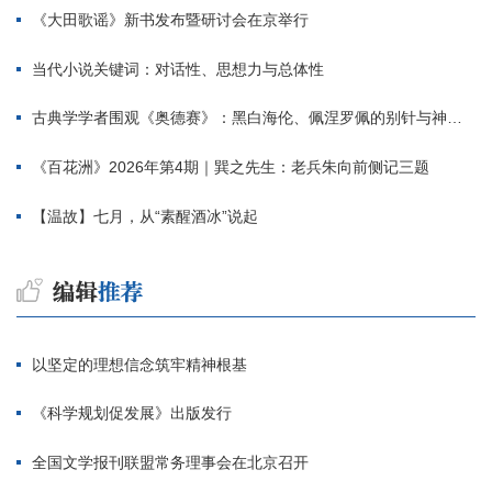
《大田歌谣》新书发布暨研讨会在京举行
当代小说关键词：对话性、思想力与总体性
古典学学者围观《奥德赛》：黑白海伦、佩涅罗佩的别针与神秘入侵者
《百花洲》2026年第4期｜巽之先生：老兵朱向前侧记三题
【温故】七月，从“素醒酒冰”说起
以坚定的理想信念筑牢精神根基
《科学规划促发展》出版发行
全国文学报刊联盟常务理事会在北京召开