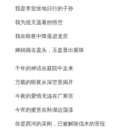
我是李贺坐地日行的子孙
我为巡天遥看的悟空
我在暗夜中降落进龙宫
婵娟揭去盖头，玉盘显出紫珠
千年的神话在庭院中走来
万载的暗夜从深空里揭开
今夜的爱情充溢在广寒宫
今宵的蜜意在秋湖边荡漾
你是西河的吴刚，已被解除伐木的苦役