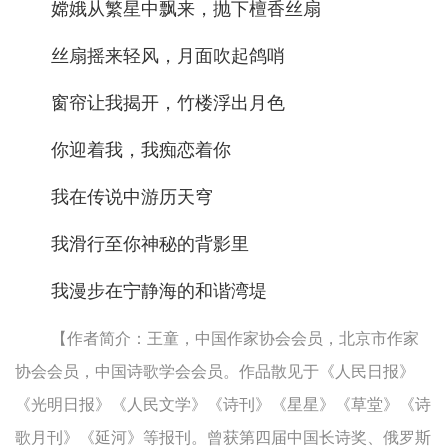
嫦娥从繁星中飘来，抛下檀香丝扇
丝扇摇来轻风，月面吹起鸽哨
窗帘让我揭开，竹楼浮出月色
你迎着我，我痴恋着你
我在传说中游历天穹
我滑行至你神秘的背影里
我漫步在宁静海的和谐湾堤
【作者简介：王童，中国作家协会会员，北京市作家
协会会员，中国诗歌学会会员。作品散见于《人民日报》
《光明日报》《人民文学》《诗刊》《星星》《草堂》《诗
歌月刊》《延河》等报刊。曾获第四届中国长诗奖、俄罗斯