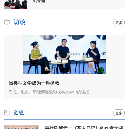
列专题
更多
当类型文学成为一种拯救
海飞、毛尖、李晓博漫谈影视与文学中的谍战
更多
寻找陈解元：《某人日记》的作者之谜