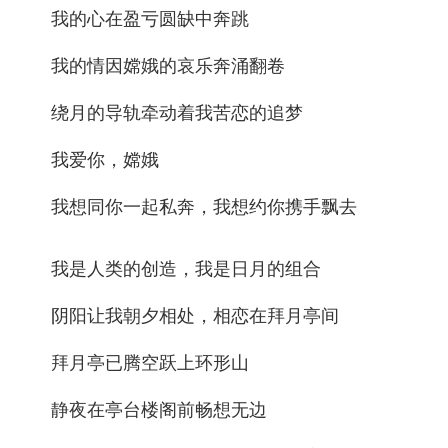
我的心在盈亏圆缺中奔跳
我的情因嫦娥的哀乐奔涌翻卷
绕月的导轨牵动着我苦恋的追梦
我爱你，嫦娥
我想同你一起私奔，我想约你携手飘去
我是人类的创造，我是日月的组合
阴阳让我朝夕相处，相恋在拜月亭间
拜月亭已腾空跃上环形山
静夜在亭台楼阁前畅想无边