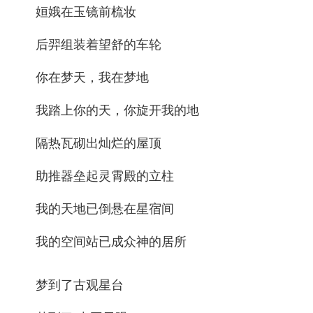
姮娥在玉镜前梳妆
后羿组装着望舒的车轮
你在梦天，我在梦地
我踏上你的天，你旋开我的地
隔热瓦砌出灿烂的屋顶
助推器垒起灵霄殿的立柱
我的天地已倒悬在星宿间
我的空间站已成众神的居所
梦到了古观星台