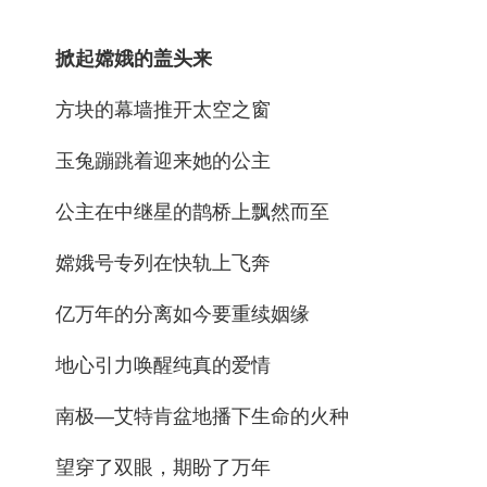
掀起嫦娥的盖头来
方块的幕墙推开太空之窗
玉兔蹦跳着迎来她的公主
公主在中继星的鹊桥上飘然而至
嫦娥号专列在快轨上飞奔
亿万年的分离如今要重续姻缘
地心引力唤醒纯真的爱情
南极—艾特肯盆地播下生命的火种
望穿了双眼，期盼了万年