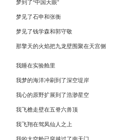
梦到了“中国天眼”
梦见了石申和张衡
梦见了钱学森和郭守敬
那擎天的火焰把九龙壁围聚在天宫侧
我睡在实验舱里
我梦的海洋冲刷到了深空堤岸
我心的原野扩展到了浩渺星空
我飞檐走壁在五脊六兽顶
我飞翔在驾凤仙人之上
我的太空舱已穿越过了南天门