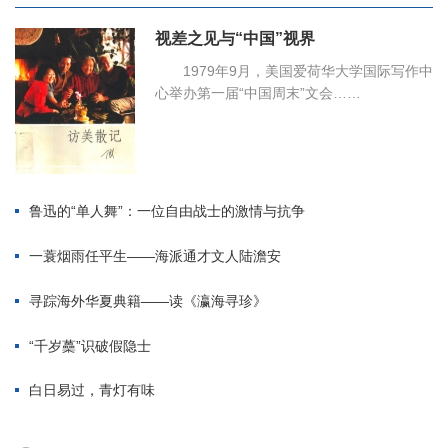
视差之见与“中国”视界
1979年9月，美国爱荷华大学国际写作中
心举办第一届“中国周末”文会……
鲁迅的“单人舞”：一位自由战士的激情与抗争
一蓑烟雨任平生——海派通才文人陆澹安
寻踪海外华夏典籍——读《瀛海寻珍》
“千岁蘽”识破假隐士
白日易过，青灯有味