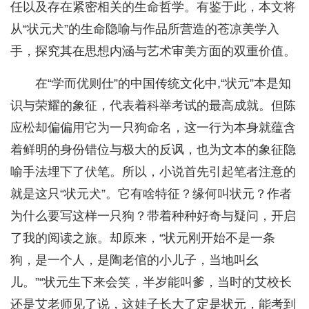
任以及存在紧密相关的生命哲学。有鉴于此，本文将
从“状元犬”的生命隐喻与作品所营造的苍凉美学入
手，探究其在思想内涵与艺术审美方面的双重价值。
在“学而优则仕”的中国传统文化中,“状元”本是知
识与荣耀的象征，代表着科举考试的最高成就。但陈
应松却偏偏用它为一只狗命名，这一行为本身就蕴含
着鲜明的身份错位与极大的反讽，也为文本的象征隐
喻手法埋下了伏笔。所以，小说首先引起笔者注意的
就是这只“状元犬”。它有啥特征？缘何叫状元？作者
为什么要写这样一只狗？带着种种好奇与疑问，开启
了我的阅读之旅。却原来，“状元刚开始不是一条
狗，是一个人，是陶老倌的小儿子，当地叫幺
儿。”“状元生下来会笑，半岁能叫爹，当时的艾校长
还是艾老师见了说，这娃子长大了定是状元，能考到