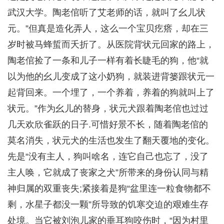
武汉大学。陶老倌听了艾老师的话，就叫了幺儿状
元。”但真是造化弄人，这么一个宝贝疙瘩，却在三
岁时被马蜂蜇而夭折了。从医院背状元回家的路上，
陶老倌捡了一条和儿子一样有着长睫毛的狗，他“就
以为他的幺儿变成了这小奶狗，就装进背篓跟状元一
起背回来。一个埋了，一个养着，养着的狗就叫上了
状元。”作为幺儿的替身，状元犬跟着陶老倌也过过
几天欢欣雀跃的日子.可惜好景不长，随着陶老倌的
莫名消失，状元犬的生活也发生了翻天覆地的变化。
先是“没有主人，狗叫啥名，连它自己也忘了，没了
主人唤，它就成了丧家之犬”所带来的身份认同与精
神归属的双重丧失;紧接着是狗“盆里连一粒食物都不
剩，水星子都没一颗”所导致的饥寒交迫的艰难生存
处境。当它被刘泡儿家的垂耳狗咬伤时，“因为村里