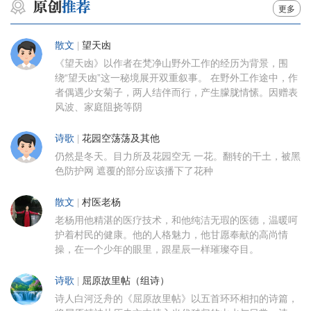
更多
散文
|
望天凼
《望天凼》以作者在梵净山野外工作的经历为背景，围
绕“望天凼”这一秘境展开双重叙事。 在野外工作途中，作
者偶遇少女菊子，两人结伴而行，产生朦胧情愫。因赠表
风波、家庭阻挠等阴
诗歌
|
花园空荡荡及其他
仍然是冬天。目力所及花园空无 一花。翻转的干土，被黑
色防护网 遮覆的部分应该播下了花种
散文
|
村医老杨
老杨用他精湛的医疗技术，和他纯洁无瑕的医德，温暖呵
护着村民的健康。他的人格魅力，他甘愿奉献的高尚情
操，在一个少年的眼里，跟星辰一样璀璨夺目。
诗歌
|
屈原故里帖（组诗）
诗人白河泛舟的《屈原故里帖》以五首环环相扣的诗篇，