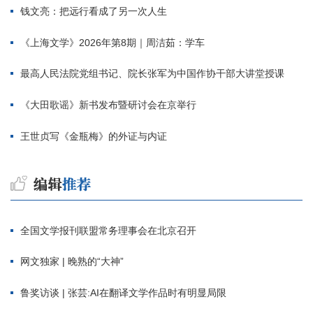
钱文亮：把远行看成了另一次人生
《上海文学》2026年第8期｜周洁茹：学车
最高人民法院党组书记、院长张军为中国作协干部大讲堂授课
《大田歌谣》新书发布暨研讨会在京举行
王世贞写《金瓶梅》的外证与内证
全国文学报刊联盟常务理事会在北京召开
网文独家 | 晚熟的“大神”
鲁奖访谈 | 张芸:AI在翻译文学作品时有明显局限