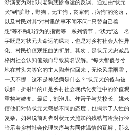
渐演变为对那只老狗悲惨命运的反讽。通过由“状元
犬”到“脏野，野狗，无主狗，丧家狗，病狗”的沦落，
以及村民对其“对村里的事不闻不问”“只替自己着
想”等不称职行为的指责等一系列情节，“状元”这一名
字既是对状元犬命运的讽刺，也是对乡村社会人性异
化、村民价值观扭曲的折射。其次，是状元犬忠诚品
格因社会认知偏颇而导致莫名误解。“每天都傻兮兮
地在村头去等它的主人陶老倌回来，无论风霜雨雪，
一天不挪，这不是神经病是什么？”状元犬的傻与被
误解，折射出的正是乡村社会现代化变迁中的价值观
重构与嬗变。最后，刘泡儿、炸罍子与艾校长、姚老
倌他们对待状元犬截然不同的态度，也揭示了人性的
复杂。如果说前两者对状元犬施加的残酷与冷漠行径
暗示着乡村社会伦理失序与共同体温情的瓦解，那么