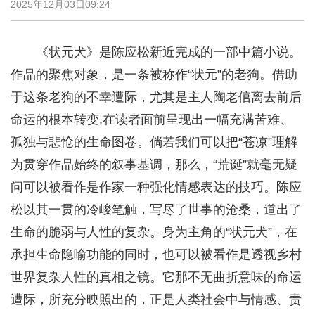
2025年12月03日09:24
《状元犬》是陈应松新近完成的一部中篇小说。
作品的聚焦对象，是一条被称作“状元”的老狗。借助
于这条老狗的不幸遭际，尤其是主人陶老倌离去前后
命运的根本转变,在读者面前呈现出一幅充满苦难、
孤独与悲怆的生命图卷。倘若我们可以把“苍凉”理解
为贯穿作品始终的叙事基调，那么，“荒诞”就毫无疑
问可以被看作是作家一种强化情感表达的技巧。陈应
松以其一贯的冷峻笔触，写尽了世事的沧桑，道出了
生命的脆弱与人性的复杂。身为主角的“状元犬”，在
承担生命隐喻功能的同时，也可以被看作是透视乡村
世界复杂人性的真相之镜。它那不无曲折意味的命运
遭际，所充分映照出的，正是人类社会中与情感、责