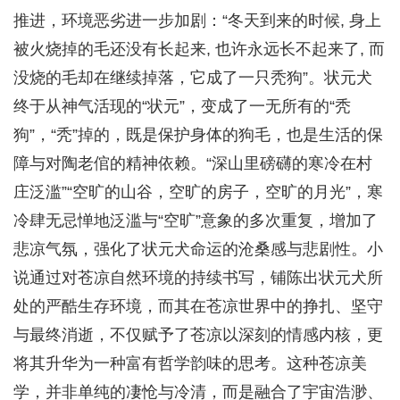
推进，环境恶劣进一步加剧：“冬天到来的时候, 身上
被火烧掉的毛还没有长起来, 也许永远长不起来了, 而
没烧的毛却在继续掉落，它成了一只秃狗”。状元犬
终于从神气活现的“状元”，变成了一无所有的“秃
狗”，“秃”掉的，既是保护身体的狗毛，也是生活的保
障与对陶老倌的精神依赖。“深山里磅礴的寒冷在村
庄泛滥”“空旷的山谷，空旷的房子，空旷的月光”，寒
冷肆无忌惮地泛滥与“空旷”意象的多次重复，增加了
悲凉气氛，强化了状元犬命运的沧桑感与悲剧性。小
说通过对苍凉自然环境的持续书写，铺陈出状元犬所
处的严酷生存环境，而其在苍凉世界中的挣扎、坚守
与最终消逝，不仅赋予了苍凉以深刻的情感内核，更
将其升华为一种富有哲学韵味的思考。这种苍凉美
学，并非单纯的凄怆与冷清，而是融合了宇宙浩渺、