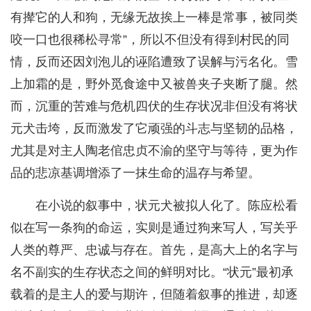
有撵它的人和狗，无缘无故挨上一棒是常事，被同类
咬一口也很稀松寻常”，所以不但没有得到村民的同
情，反而还因刘泡儿的诬陷遭致了误解与污名化。雪
上加霜的是，野外觅食途中又被兽夹子夹断了腿。然
而，沉重的苦难与危机四伏的生存状况非但没有将状
元犬击垮，反而激发了它顽强的斗志与坚韧的品格，
尤其是对主人陶老倌忠贞不渝的坚守与等待，更为作
品的悲凉基调增添了一抹生命的温存与希望。
在小说的叙事中，状元犬被拟人化了。陈应松看
似在写一条狗的命运，实则是通过狗来写人，写关乎
人类的尊严、忠诚与存在。首先，是高大上的名字与
名不副实的生存状态之间的鲜明对比。“状元”最初承
载着的是主人的爱与期许，但随着叙事的推进，却逐