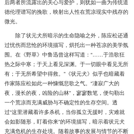
后两者所流露出的关心与爱护，则犹如一曲为传统道
德伦理谱写的挽歌，映射出人性在荒凉现实中残存的
微光。
除了状元犬所暗示的生命隐喻之外，陈应松还通
过忧伤而悲怆的环境描写，烘托出一种苍凉的美学氛
围。在《野草》中鲁迅曾这样写道：“……于浩歌狂
热之际中寒；于天上看见深渊。于一切眼中看见无所
有；于无所希望中得救。”《状元犬》似乎也暗藏着
作家陈应松如此一种慷慨悲歌之气。“凄寂广大的
夜，漫长的夜，凶险的山林”，寥寥数笔，便勾勒出
一个荒凉而充满威胁与不确定性的生存空间。透
过“这里潜藏着许多杀机，当你孤立无援时，灾难就
会如影随形，盯着你来”的环境描写，暗示着状元犬
充满危机的生存处境。随着故事的发展与情节的不断