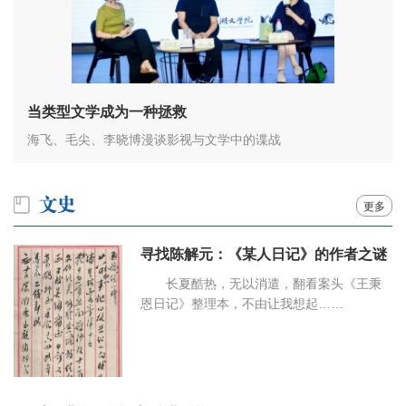
当类型文学成为一种拯救
海飞、毛尖、李晓博漫谈影视与文学中的谍战
更多
寻找陈解元：《某人日记》的作者之谜
长夏酷热，无以消遣，翻看案头《王秉
恩日记》整理本，不由让我想起……