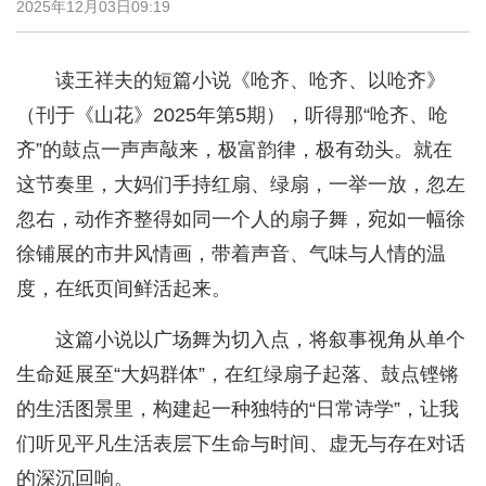
2025年12月03日09:19
读王祥夫的短篇小说《呛齐、呛齐、以呛齐》
（刊于《山花》2025年第5期），听得那“呛齐、呛
齐”的鼓点一声声敲来，极富韵律，极有劲头。就在
这节奏里，大妈们手持红扇、绿扇，一举一放，忽左
忽右，动作齐整得如同一个人的扇子舞，宛如一幅徐
徐铺展的市井风情画，带着声音、气味与人情的温
度，在纸页间鲜活起来。
这篇小说以广场舞为切入点，将叙事视角从单个
生命延展至“大妈群体”，在红绿扇子起落、鼓点铿锵
的生活图景里，构建起一种独特的“日常诗学”，让我
们听见平凡生活表层下生命与时间、虚无与存在对话
的深沉回响。