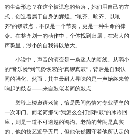
的生命形态？在这个被遗忘的角落，她们用自己的方
式，创造着属于自身的辉煌。“呛齐、呛齐、以呛
齐”的锣鼓点，不仅是一个节奏，更是一种生命的律
令。在整齐划一的动作中，个体找到归属，在宏大的
声势里，渺小的自我得以放大。
小说中，声音的演变是一条迷人的暗线。从弱小
的“音乐煲”到气势恢宏的“真锣真鼓”，背后是自我认
同的强化。然而，其中最耐人寻味的是一声始终未曾
响起的鼓点——来自鼓佬老简的鼓点。
碧珍上楼邀请老简，恰是民间热情对专业壁垒的
一次叩门。而老简那句“我怎么会打那种鼓”的冰冷回
应，则是一道不可逾越的鸿沟。老简的苦闷是真实
的，他的技艺近乎无用，但他依然固守着他所认定的