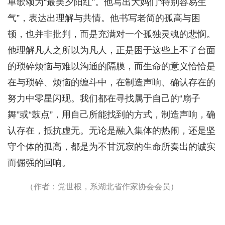
单歌颂为“最美夕阳红”。他写出大妈们“特别容易生
气”，表达出理解与共情。他书写老简的孤高与困
顿，也并非批判，而是充满对一个孤独灵魂的悲悯。
他理解凡人之所以为凡人，正是困于这些上不了台面
的琐碎烦恼与难以沟通的隔膜，而生命的意义恰恰是
在与琐碎、烦恼的缠斗中，在制造声响、确认存在的
努力中零星闪现。我们都在寻找属于自己的“扇子
舞”或“鼓点”，用自己所能找到的方式，制造声响，确
认存在，抵抗虚无。无论是融入集体的热闹，还是坚
守个体的孤高，都是为不甘沉寂的生命所奏出的诚实
而倔强的回响。
（作者：党世根，系湖北省作家协会会员）