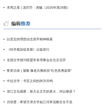
本周之星 | 汤茫茫：虎贼（2026年第28期）
以坚定的理想信念筑牢精神根基
《科学规划促发展》出版发行
全国文学报刊联盟常务理事会在北京召开
鲁奖访谈 | 蒲隆:像老兵胸前挂"红色英勇勋章"
中拉文学：书页之间的跨洋共鸣
浙江文化观察：新大众文艺的星火，何以燎原？
访张楚：希望天津文学如江河奔流般生生不息