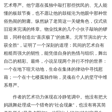
艺术尊严。他宁愿在孤独中敲打那些扰民的、无人能
懂的板鼓节奏，也不愿让他的鼓槌沦为他眼中那种世
俗热闹的附庸。纵然缺了老简这一关键角色，仪式依
旧迎来完满的终章。物业找来的几个小伙子敲响的锣
鼓，同样创造出“喜庆极了”的效果。元宵节演出的“大
获全胜”，证明了一个深刻的道理：民间的艺术自有
粗糙而强大的韧性，能凭借自身的热情与组织，舞出
自己的精彩。最终，小说呈现两个并行不悖的世界：
一个在地下喧天动地，生命在集体的律动中寻找慰
藉；一个在十七楼孤独作响，灵魂在个人的坚守中维
系尊严。
作者的艺术功力体现在冷静笔调中。他没有把大
妈跳舞处理成一个猎奇的“社会现象”，也没有将其简