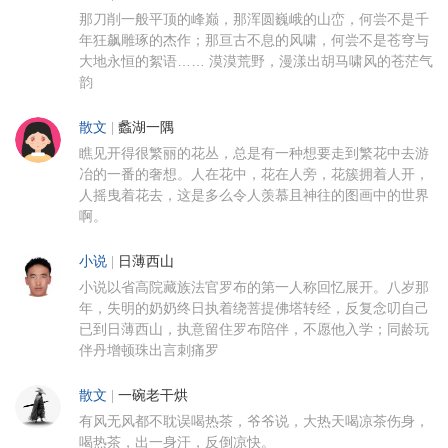
那刀削一般平顶的峰巅，那浑圆巍峨的山峦，何尝不是千
年狂飙雕琢的杰作；那亘古不息的风啸，何尝不是苍穹与
大地永恒的絮语…… 漠漠荒野，漫漾出胡马啸风的苍茫气
韵
散文
|
蠡湖一隅
瞧见开得很繁丽的花丛，总是有一种想要走到繁花中去游
冶的一番的奢想。人在花中，花在人旁，花簇拥着人开，
人摇曳着花去，这是多么令人羡慕且神往的图画中的世界
啊。
小说
|
日薄西山
小说以省高院藏族法官罗布的第一人称回忆展开。八岁那
年，失明的奶奶终日执着绕菩提佛塔转经，反复念叨自己
已到日薄西山，执意留住罗布陪伴，不愿他入学；同龄玩
伴丹增顿珠出言刺痛罗
散文
|
一碗老干烘
有风无风都不耽误喝热茶，爷爷说，大热天喝凉茶伤身，
喝热茶，出一身汗，反倒凉快。