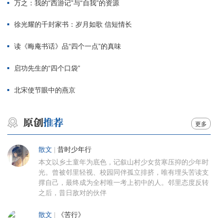
万之：我的“西游记”与“自我”的资源
徐光耀的千封家书：岁月如歌 信短情长
读《晦庵书话》品“四个一点”的真味
启功先生的“四个口袋”
北宋使节眼中的燕京
更多
散文
|
昔时少年行
本文以乡土童年为底色，记叙山村少女贫寒压抑的少年时
光。曾被邻里轻视、校园同伴孤立排挤，唯有埋头苦读支
撑自己，最终成为全村唯一考上初中的人。邻里态度反转
之后，昔日敌对的伙伴
散文
|
《苦行》