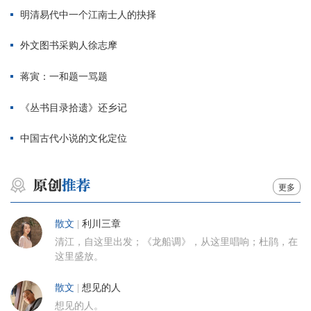
明清易代中一个江南士人的抉择
外文图书采购人徐志摩
蒋寅：一和题一骂题
《丛书目录拾遗》还乡记
中国古代小说的文化定位
更多
散文
|
利川三章
清江，自这里出发；《龙船调》，从这里唱响；杜鹃，在
这里盛放。
散文
|
想见的人
想见的人。