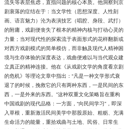
流失等表层焦虑，直指问题的核心本质。他洞察到京
剧衰落的症结在于：当文学性（思想深度、人性刻
画、语言魅力）沦为表演技艺（唱腔、身段、武打）
的附庸，戏剧便丧失了根本的精神内核与打动心灵的
力量；当对现代性的探索流于表面形式的花样翻新或
对西方戏剧模式的简单模仿，而非触及现代人精神困
境与生存体验的深度表达，戏曲便难以与当代观众建
立真正的精神连接。他在《从戏剧文学的角度看京剧
的危机》等理论文章中指出：“凡是一种文学形式衰
退了的时候，挽救它的只有两种东西，一是民间的东
西，一是外来的东西。”这种双重文化策略旨在重构
中国戏剧的现代品格：一方面，“向民间学习”，即深
入草根，重新激活民间美学中那股原始、粗粝、充满
生命活力的能量，重拾戏曲与土地、民俗、日常生