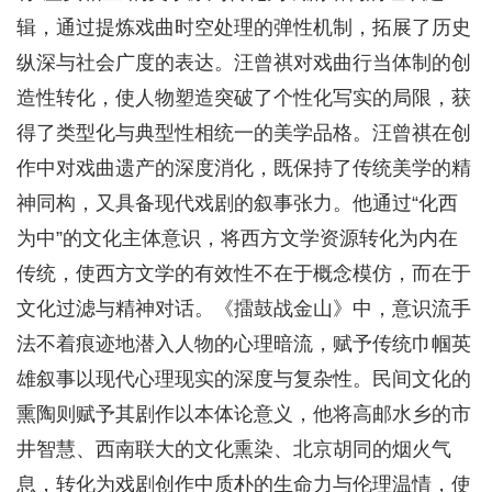
辑，通过提炼戏曲时空处理的弹性机制，拓展了历史
纵深与社会广度的表达。汪曾祺对戏曲行当体制的创
造性转化，使人物塑造突破了个性化写实的局限，获
得了类型化与典型性相统一的美学品格。汪曾祺在创
作中对戏曲遗产的深度消化，既保持了传统美学的精
神同构，又具备现代戏剧的叙事张力。他通过“化西
为中”的文化主体意识，将西方文学资源转化为内在
传统，使西方文学的有效性不在于概念模仿，而在于
文化过滤与精神对话。《擂鼓战金山》中，意识流手
法不着痕迹地潜入人物的心理暗流，赋予传统巾帼英
雄叙事以现代心理现实的深度与复杂性。民间文化的
熏陶则赋予其剧作以本体论意义，他将高邮水乡的市
井智慧、西南联大的文化熏染、北京胡同的烟火气
息，转化为戏剧创作中质朴的生命力与伦理温情，使