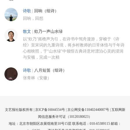
诗歌
|
回响（组诗）
回响，回想
散文
|
欸乃一声山水绿
以“欸乃”摇橹声为引，在诗书中驾舟漫游，穿梭于《诗
经》至宋词的九重诗境，将乡村教师的日常体悟与千年诗
心相映照，于“山水绿”中领悟古典诗意对漂泊心灵的浸润
与安顿，完成一次精
诗歌
|
八月短笛（组诗）
张青林（安徽）
文艺报社版权所有 |
京ICP备16044554号
| 京公网安备110402440007号 |
互联网新
闻信息服务许可证（10120180023）
地址：北京市朝阳区农展馆南里10号15层 联系电话：010-65389115 邮箱：