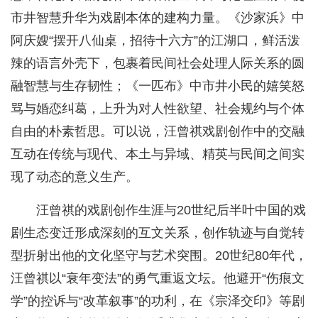
市井智慧升华为戏剧本体的建构力量。《沙家浜》中
阿庆嫂“摆开八仙桌，招待十六方”的江湖口，鲜活泼
辣的语言外壳下，包裹着民间社会处理人际关系的圆
融智慧与生存韧性；《一匹布》中市井小民的嬉笑怒
骂与婚恋纠葛，上升为对人性欲望、社会规约与个体
自由的朴素哲思。可以说，汪曾祺戏剧创作中的交融
互动在传统与现代、本土与异域、精英与民间之间实
现了动态的意义生产。
汪曾祺的戏剧创作生涯与20世纪后半叶中国的戏
剧生态变迁形成深刻的互文关系，创作轨迹与自觉转
型折射出他的文化坚守与艺术突围。20世纪80年代，
汪曾祺以“衰年变法”的勇气重返文坛。他避开“伤痕文
学”的控诉与“改革叙事”的功利，在《宗泽交印》等剧