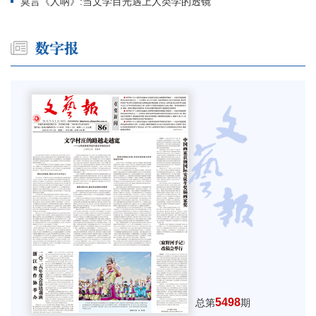
莫言《人呐》:当文学目光遇上人类学的透镜
5498
总第
期