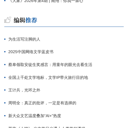
《大家》2026年第4期 | 南翔：你我一条心
为生活写注脚的人
2025中国网络文学蓝皮书
蔡皋领取安徒生奖感言：用童年的眼光去看生活
全国上千处文学地标，文学IP带火旅行目的地
王计兵，光环之外
周明全：真正的批评，一定是有选择的
新大众文艺温度叠加“AI+”热度