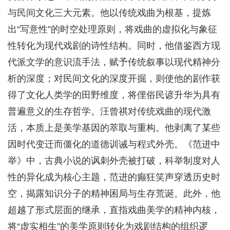
与民间文化三大元素。他以传统戏曲为根基，提炼
出“写意性”的时空处理原则，将戏曲的虚拟化与象征
性转化为现代戏剧的诗性结构。同时，他借鉴西方现
代派文学的意识流手法，赋予传统叙事以现代精神分
析的深度；对民间文化的深度开掘，则使他的剧作获
得了文化人类学的田野维度，将俚俗民谚升华为具有
普遍意义的生存哲学。汪曾祺对传统戏曲的现代激
活，本质上是美学基因的萃取与重构。他剥离了某些
因时代变迁而僵化的道德训诫与程式外壳。《范进中
举》中，古典小说的讽刺外壳被打破，科举制度对人
性的异化成为核心主题，范进的癫狂笑声穿透历史时
空，揭露知识分子的精神困局与生存荒诞。此外，他
超越了形式层面的继承，直指戏曲美学的精神内核，
将“虚实相生”的美学原则转化为戏剧结构的组织逻