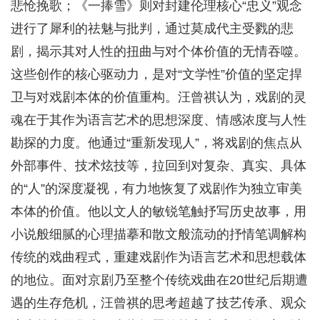
悲怆挽歌；《一捧雪》则对封建伦理核心“忠义”观念
进行了犀利的祛魅与批判，通过莫成代主受戮的悲
剧，揭示其对人性的扭曲与对个体价值的无情吞噬。
这些创作的核心驱动力，是对“文学性”价值的坚定捍
卫与对戏剧本体的价值重构。汪曾祺认为，戏剧的灵
魂在于其作为语言艺术的思想深度、情感浓度与人性
勘探的力度。他通过“重新发现人”，将戏剧的焦点从
外部事件、技术炫技等，拉回到对复杂、真实、具体
的“人”的深度凝视，有力地恢复了戏剧作为独立审美
本体的价值。他以文人的敏锐笔触抒写历史故事，用
小说般细腻的心理描摹和散文般流动的抒情笔调解构
传统的戏曲程式，重建戏剧作为语言艺术和思想载体
的地位。面对京剧乃至整个传统戏曲在20世纪后期遭
遇的生存危机，汪曾祺的思考超越了技艺传承、观众