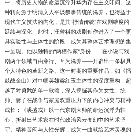
中，将历史人物的命运沉浮升华为存在主义叩问。这
种转向源于明清文人平淡叙事传统的滋养，也得益于
现代主义技法的内化，是其“抒情传统”在戏剧维度的
延续与深化。此时，汪曾祺的戏剧创作进入了一个更
具实验性与主体性的阶段，成为其整体艺术理想的集
中呈现。他以独特的“两栖作家”身份——在小说与戏
剧两个领域自由穿行、互为滋养——开辟出一条极具
个人特色的革新之路。这一时期的重要作品，如《擂
鼓战金山》对巾帼英雄梁红玉主体性的深度重构，超
越了对勇武的单一歌颂，深入挖掘其作为女性、统
帅、妻子在战争与家庭双重压力下的内心冲突与精神
成长；《裘盛戎》以一代京剧大师的命运沉浮为轴
心，折射出艺术家在时代政治风云变幻中的艺术坚
守、精神苦闷与人性光辉，成为一曲献给艺术灵魂的