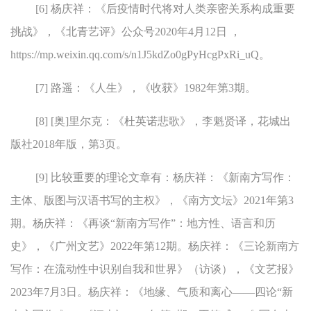
[6] 杨庆祥：《后疫情时代将对人类亲密关系构成重要
挑战》，《北青艺评》公众号2020年4月12日 ，
https://mp.weixin.qq.com/s/n1J5kdZo0gPyHcgPxRi_uQ。
[7] 路遥：《人生》，《收获》1982年第3期。
[8] [奥]里尔克：《杜英诺悲歌》，李魁贤译，花城出
版社2018年版，第3页。
[9] 比较重要的理论文章有：杨庆祥：《新南方写作：
主体、版图与汉语书写的主权》，《南方文坛》2021年第3
期。杨庆祥：《再谈“新南方写作”：地方性、语言和历
史》，《广州文艺》2022年第12期。杨庆祥：《三论新南方
写作：在流动性中识别自我和世界》（访谈），《文艺报》
2023年7月3日。杨庆祥：《地缘、气质和离心——四论“新