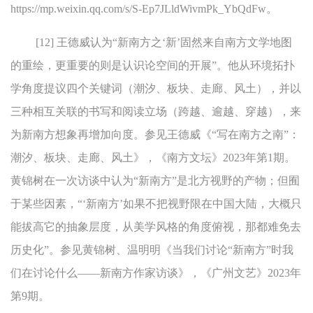
https://mp.weixin.qq.com/s/S-Ep7JLldWivmPk_YbQdFw。
[12] 王德威认为“新南方之‘新’固然来自南方文学地图
的重绘，更重要的则是认识论空间的开展”。他从环境拓扑
学角度提议四个关键词（潮汐、板块、走廊、风土），并以
三种相互关联的书写和阅读立场（跨越、逾越、穿越），来
为新南方想象再增加向度。参见王德威《“写在南方之南”：
潮汐、板块、走廊、风土》，《南方文坛》2023年第1期。
黄锦树在一次访谈中认为“新南方”是北方视野的产物；但囿
于某些因素，“‘新南方’如果不把视野限在中国大陆，大概只
能拔高它的抽象层度，从美学风格的角度俯视，那都难免去
历史化”。参见黄锦树、温明明《当我们讨论“新南方”时我
们在讨论什么——新南方作家访谈》，《广州文艺》2023年
第9期。