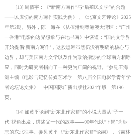
[13] 周倩宇：《“新南方写作”与“后殖民文学”的合题
——以库切的南方写作实践为例》，《北京文艺评论》2025
年第2期。另外，陈一海在《从省港到粤港澳大湾区：“广州
—香港”电影的边界想象与在地书写》中谈道：“国内文学界
开始提倡‘新南方写作’，这股思潮虽然仍没有明确的核心与
边界，却与美国南方文学以及作为政治指涉的全球南方相呼
应，同时为研究者指向了一种更为广阔的视野。”参见王海
洲主编《电影与记忆传媒艺术学：第八届全国电影学青年学
者论坛论文集》，中国国际广播出版社2024年版，第196
页。
[14] 如黄平谈到“新东北作家群”的小说大量从“子一
代”视角出发，讲述父一代的故事——90年代以“下岗”为标
志的东北往事。参见黄平《“新东北作家群”论纲》，《吉林