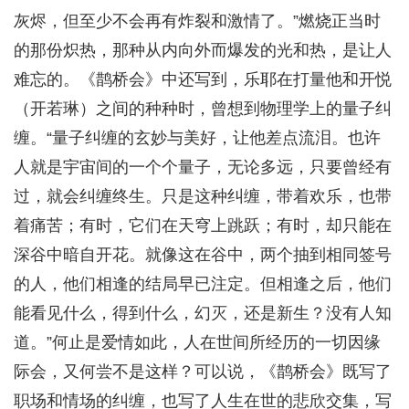
灰烬，但至少不会再有炸裂和激情了。”燃烧正当时
的那份炽热，那种从内向外而爆发的光和热，是让人
难忘的。《鹊桥会》中还写到，乐耶在打量他和开悦
（开若琳）之间的种种时，曾想到物理学上的量子纠
缠。“量子纠缠的玄妙与美好，让他差点流泪。也许
人就是宇宙间的一个个量子，无论多远，只要曾经有
过，就会纠缠终生。只是这种纠缠，带着欢乐，也带
着痛苦；有时，它们在天穹上跳跃；有时，却只能在
深谷中暗自开花。就像这在谷中，两个抽到相同签号
的人，他们相逢的结局早已注定。但相逢之后，他们
能看见什么，得到什么，幻灭，还是新生？没有人知
道。”何止是爱情如此，人在世间所经历的一切因缘
际会，又何尝不是这样？可以说，《鹊桥会》既写了
职场和情场的纠缠，也写了人生在世的悲欣交集，写