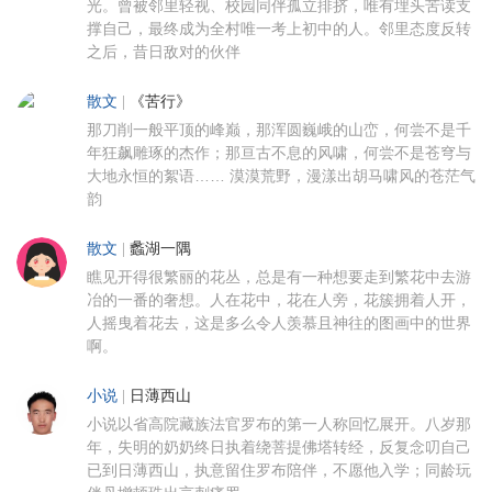
光。曾被邻里轻视、校园同伴孤立排挤，唯有埋头苦读支
撑自己，最终成为全村唯一考上初中的人。邻里态度反转
之后，昔日敌对的伙伴
散文
|
《苦行》
那刀削一般平顶的峰巅，那浑圆巍峨的山峦，何尝不是千
年狂飙雕琢的杰作；那亘古不息的风啸，何尝不是苍穹与
大地永恒的絮语…… 漠漠荒野，漫漾出胡马啸风的苍茫气
韵
散文
|
蠡湖一隅
瞧见开得很繁丽的花丛，总是有一种想要走到繁花中去游
冶的一番的奢想。人在花中，花在人旁，花簇拥着人开，
人摇曳着花去，这是多么令人羡慕且神往的图画中的世界
啊。
小说
|
日薄西山
小说以省高院藏族法官罗布的第一人称回忆展开。八岁那
年，失明的奶奶终日执着绕菩提佛塔转经，反复念叨自己
已到日薄西山，执意留住罗布陪伴，不愿他入学；同龄玩