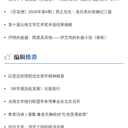
《百花洲》2026年第4期｜巽之先生：老兵朱向前侧记三题
第十届云南文学艺术奖评选结果揭晓
抒情的超越、限度及其他——评艾伟的长篇小说《春歌》
以坚定的理想信念筑牢精神根基
《科学规划促发展》出版发行
全国文学报刊联盟常务理事会在北京召开
鲁奖访谈 | 蒲隆:像老兵胸前挂"红色英勇勋章"
中拉文学：书页之间的跨洋共鸣