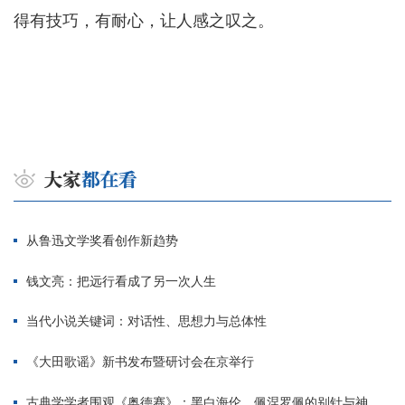
得有技巧，有耐心，让人感之叹之。
从鲁迅文学奖看创作新趋势
钱文亮：把远行看成了另一次人生
当代小说关键词：对话性、思想力与总体性
《大田歌谣》新书发布暨研讨会在京举行
古典学学者围观《奥德赛》：黑白海伦、佩涅罗佩的别针与神秘入侵者