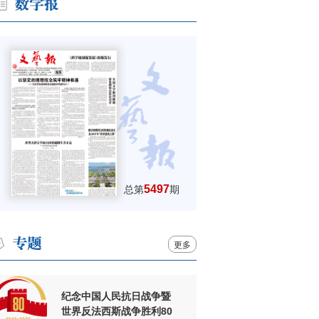
5497
总第
期
更多
纪念中国人民抗日战争暨
世界反法西斯战争胜利80