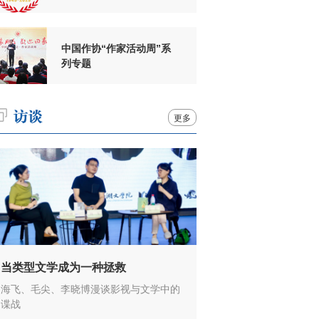
周年
中国作协“作家活动周”系
列专题
更多
当类型文学成为一种拯救
海飞、毛尖、李晓博漫谈影视与文学中的
谍战