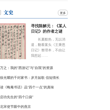
更多
寻找陈解元：《某人
日记》的作者之谜
长夏酷热，无以消
遣，翻看案头《王秉恩
日记》整理本，不由让
我想起……
万之：我的“西游记”与“自我”的资源
徐光耀的千封家书：岁月如歌 信短情长
读《晦庵书话》品“四个一点”的真味
启功先生的“四个口袋”
北宋使节眼中的燕京