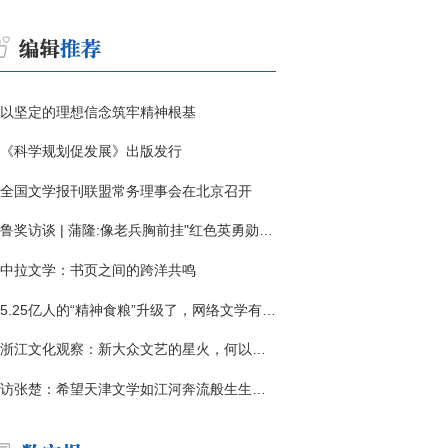
以坚定的理想信念筑牢精神根基
《科学规划促发展》出版发行
全国文学报刊联盟常务理事会在北京召开
鲁奖访谈 | 蒲隆:像老兵胸前挂"红色英勇勋章"
中拉文学：书页之间的跨洋共鸣
5.25亿人的“精神食粮”升级了，网络文学有了哪些新变化？
浙江文化观察：新大众文艺的星火，何以燎原？
访张楚：希望天津文学如江河奔流般生生不息