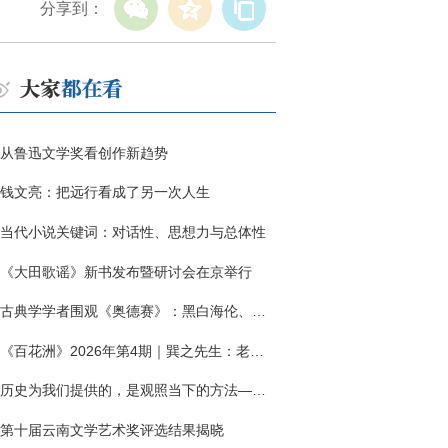
分享到：
从鲁迅文学奖看创作新趋势
钱文亮：把远行看成了另一次人生
当代小说关键词：对话性、思想力与总体性
《大田歌谣》新书发布暨研讨会在京举行
古典学学者围观《奥德赛》：黑白海伦、佩涅罗佩的别针与神秘入侵者
《百花洲》2026年第4期｜巽之先生：老兵朱向前侧记三题
历史为我们提供的，是观照当下的方法——历史题材非虚构写作多人谈
第十届云南文学艺术奖评选结果揭晓