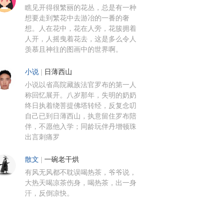
瞧见开得很繁丽的花丛，总是有一种
想要走到繁花中去游冶的一番的奢
想。人在花中，花在人旁，花簇拥着
人开，人摇曳着花去，这是多么令人
羡慕且神往的图画中的世界啊。
小说
|
日薄西山
小说以省高院藏族法官罗布的第一人
称回忆展开。八岁那年，失明的奶奶
终日执着绕菩提佛塔转经，反复念叨
自己已到日薄西山，执意留住罗布陪
伴，不愿他入学；同龄玩伴丹增顿珠
出言刺痛罗
散文
|
一碗老干烘
有风无风都不耽误喝热茶，爷爷说，
大热天喝凉茶伤身，喝热茶，出一身
汗，反倒凉快。