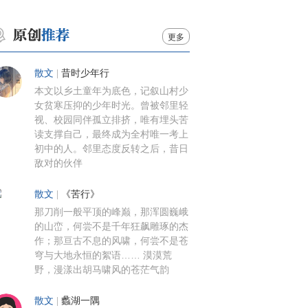
更多
散文
|
昔时少年行
本文以乡土童年为底色，记叙山村少
女贫寒压抑的少年时光。曾被邻里轻
视、校园同伴孤立排挤，唯有埋头苦
读支撑自己，最终成为全村唯一考上
初中的人。邻里态度反转之后，昔日
敌对的伙伴
散文
|
《苦行》
那刀削一般平顶的峰巅，那浑圆巍峨
的山峦，何尝不是千年狂飙雕琢的杰
作；那亘古不息的风啸，何尝不是苍
穹与大地永恒的絮语…… 漠漠荒
野，漫漾出胡马啸风的苍茫气韵
散文
|
蠡湖一隅