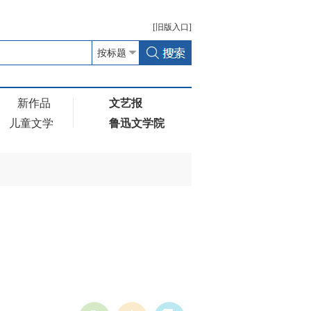
[
旧版
入口]
新作品
文艺报
儿童文学
鲁迅文学院