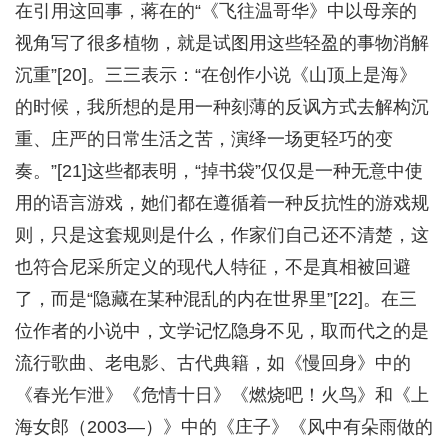
在引用这回事，蒋在的“《飞往温哥华》中以母亲的
视角写了很多植物，就是试图用这些轻盈的事物消解
沉重”[20]。三三表示：“在创作小说《山顶上是海》
的时候，我所想的是用一种刻薄的反讽方式去解构沉
重、庄严的日常生活之苦，演绎一场更轻巧的变
奏。”[21]这些都表明，“掉书袋”仅仅是一种无意中使
用的语言游戏，她们都在遵循着一种反抗性的游戏规
则，只是这套规则是什么，作家们自己还不清楚，这
也符合尼采所定义的现代人特征，不是真相被回避
了，而是“隐藏在某种混乱的内在世界里”[22]。在三
位作者的小说中，文学记忆隐身不见，取而代之的是
流行歌曲、老电影、古代典籍，如《慢回身》中的
《春光乍泄》《危情十日》《燃烧吧！火鸟》和《上
海女郎（2003—）》中的《庄子》《风中有朵雨做的