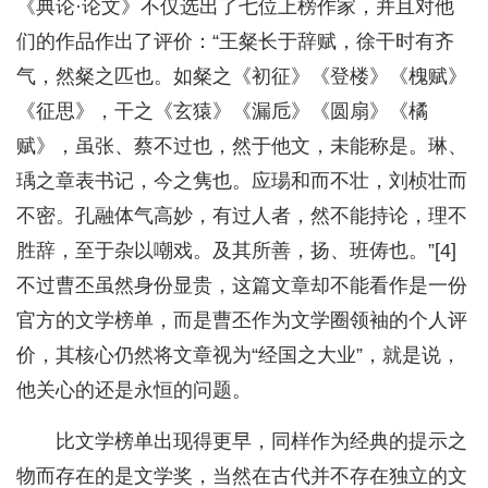
《典论·论文》不仅选出了七位上榜作家，并且对他
们的作品作出了评价：“王粲长于辞赋，徐干时有齐
气，然粲之匹也。如粲之《初征》《登楼》《槐赋》
《征思》，干之《玄猿》《漏卮》《圆扇》《橘
赋》，虽张、蔡不过也，然于他文，未能称是。琳、
瑀之章表书记，今之隽也。应瑒和而不壮，刘桢壮而
不密。孔融体气高妙，有过人者，然不能持论，理不
胜辞，至于杂以嘲戏。及其所善，扬、班俦也。”[4]
不过曹丕虽然身份显贵，这篇文章却不能看作是一份
官方的文学榜单，而是曹丕作为文学圈领袖的个人评
价，其核心仍然将文章视为“经国之大业”，就是说，
他关心的还是永恒的问题。
比文学榜单出现得更早，同样作为经典的提示之
物而存在的是文学奖，当然在古代并不存在独立的文