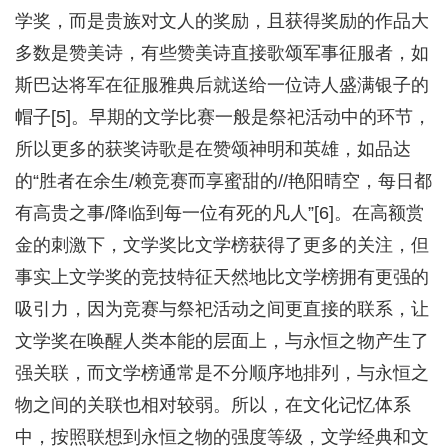
学奖，而是贵族对文人的奖励，且获得奖励的作品大
多数是赞美诗，有些赞美诗直接歌颂军事征服者，如
斯巴达将军在征服雅典后就送给一位诗人盛满银子的
帽子[5]。早期的文学比赛一般是祭祀活动中的环节，
所以更多的获奖诗歌是在赞颂神明和英雄，如品达
的“胜者在余生/赖竞赛而享蜜甜的//艳阳晴空，每日都
有高贵之事/降临到每一位有死的凡人”[6]。在高额赏
金的刺激下，文学奖比文学榜获得了更多的关注，但
事实上文学奖的竞技特征天然地比文学榜拥有更强的
吸引力，因为竞赛与祭祀活动之间更直接的联系，让
文学奖在唤醒人类本能的层面上，与永恒之物产生了
强关联，而文学榜通常是不分顺序地排列，与永恒之
物之间的关联也相对较弱。所以，在文化记忆体系
中，按照联想到永恒之物的强度等级，文学经典和文