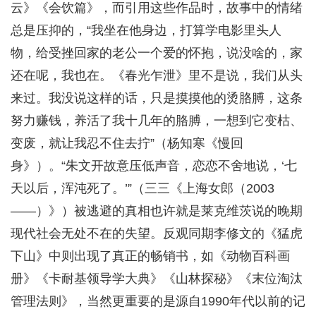
云》《会饮篇》，而引用这些作品时，故事中的情绪
总是压抑的，“我坐在他身边，打算学电影里头人
物，给受挫回家的老公一个爱的怀抱，说没啥的，家
还在呢，我也在。《春光乍泄》里不是说，我们从头
来过。我没说这样的话，只是摸摸他的烫胳膊，这条
努力赚钱，养活了我十几年的胳膊，一想到它变枯、
变废，就让我忍不住去拧”（杨知寒《慢回
身》）。“朱文开故意压低声音，恋恋不舍地说，‘七
天以后，浑沌死了。’”（三三《上海女郎（2003
——）》）被逃避的真相也许就是莱克维茨说的晚期
现代社会无处不在的失望。反观同期李修文的《猛虎
下山》中则出现了真正的畅销书，如《动物百科画
册》《卡耐基领导学大典》《山林探秘》《末位淘汰
管理法则》，当然更重要的是源自1990年代以前的记