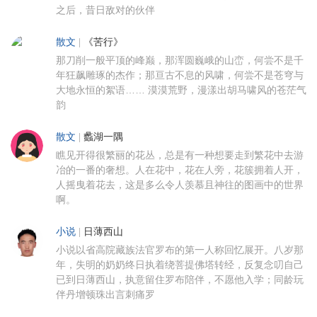
之后，昔日敌对的伙伴
散文
|
《苦行》
那刀削一般平顶的峰巅，那浑圆巍峨的山峦，何尝不是千
年狂飙雕琢的杰作；那亘古不息的风啸，何尝不是苍穹与
大地永恒的絮语…… 漠漠荒野，漫漾出胡马啸风的苍茫气
韵
散文
|
蠡湖一隅
瞧见开得很繁丽的花丛，总是有一种想要走到繁花中去游
冶的一番的奢想。人在花中，花在人旁，花簇拥着人开，
人摇曳着花去，这是多么令人羡慕且神往的图画中的世界
啊。
小说
|
日薄西山
小说以省高院藏族法官罗布的第一人称回忆展开。八岁那
年，失明的奶奶终日执着绕菩提佛塔转经，反复念叨自己
已到日薄西山，执意留住罗布陪伴，不愿他入学；同龄玩
伴丹增顿珠出言刺痛罗