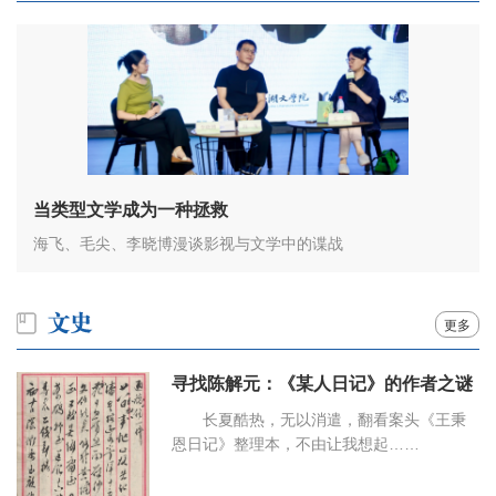
当类型文学成为一种拯救
海飞、毛尖、李晓博漫谈影视与文学中的谍战
更多
寻找陈解元：《某人日记》的作者之谜
长夏酷热，无以消遣，翻看案头《王秉
恩日记》整理本，不由让我想起……