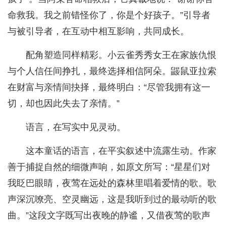
命救我。我之前错怪你了，你是个好孩子。”引导者
与被引导者，在互动中相互影响，共同成长。
配角塑造同样精彩。小云雀秀秀女王在家族仇恨
与个人信任间挣扎，最终选择相信阿朵。鼹鼠亚拉索
在财富与亲情间抉择，最终明白：“尽管我拥有这一
切，却也因此失去了亲情。”
语言，在写实中见灵动。
这本童话的语言，在平实叙述中流露生动。作家
善于捕捉自然的细微声响，如原文所写：“星星们对
我眨巴眼睛，夜莺在远处的森林里唱着爱情的歌。歌
声深沉嘹亮、空灵幽远，这是我听到过的最动听的歌
曲。”这段文字既写出夜晚的静谧，又借夜莺的歌声