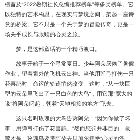
榜首及“2022暑期社长总编推荐榜单”等多类榜单。它
以独特的艺术构思，在现实与梦境之间，架起一座诗
意的桥梁。它不只是一个关于梦的冒险传奇，更是一
场关乎成长与救赎的心灵之旅。
梦，是这部童话的一个精巧渡口。
故事开始于一个寻常夏日。少年阿朵厌倦了暑假
作业，望着窗外的飞机云出神。当他用弹弓打伤一只
花喜鹊时，命运的轨迹悄然改变。这时，“从一块巨
型的云朵里飞出了一只白色的大鸟”，用它那“宽大的
喙”将阿朵叼起，朝着“天地相接的地方”飞去。
这只名叫玫瑰的大鸟告诉阿朵：“因为你做了坏
事，用弹弓打伤了花喜鹊。”然而惩罚并非目的，救
赎才是。玫瑰鸟要带阿朵去贝加尔接受“心灵的洗