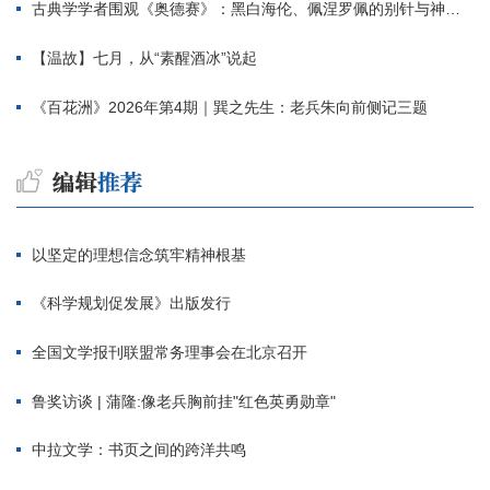
古典学学者围观《奥德赛》：黑白海伦、佩涅罗佩的别针与神秘入侵者
【温故】七月，从“素醒酒冰”说起
《百花洲》2026年第4期｜巽之先生：老兵朱向前侧记三题
以坚定的理想信念筑牢精神根基
《科学规划促发展》出版发行
全国文学报刊联盟常务理事会在北京召开
鲁奖访谈 | 蒲隆:像老兵胸前挂"红色英勇勋章"
中拉文学：书页之间的跨洋共鸣