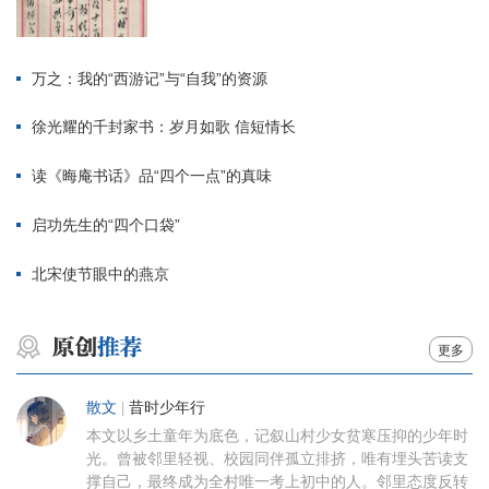
万之：我的“西游记”与“自我”的资源
徐光耀的千封家书：岁月如歌 信短情长
读《晦庵书话》品“四个一点”的真味
启功先生的“四个口袋”
北宋使节眼中的燕京
更多
散文
|
昔时少年行
本文以乡土童年为底色，记叙山村少女贫寒压抑的少年时
光。曾被邻里轻视、校园同伴孤立排挤，唯有埋头苦读支
撑自己，最终成为全村唯一考上初中的人。邻里态度反转