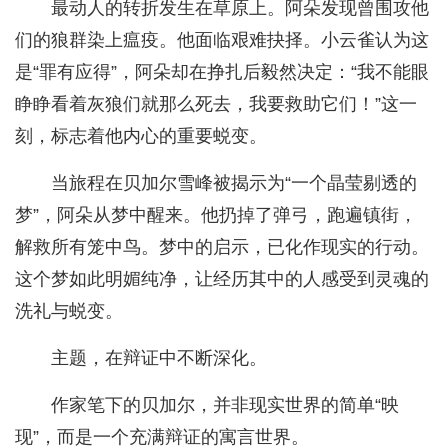
最动人的转折发生在草原上。阿朵发现曾围攻他
们的狼群染上瘟疫。他面临艰难抉择。小云雀认为这
是“罪有应得”，阿朵却在挣扎后毅然决定：“我不能眼
睁睁看着灰狼们就那么死去，我要救助它们！”这一
刻，标志着他内心的重要蜕变。
当旅程在贝加尔雪峰被揭示为“一个晶莹剔透的
梦”，阿朵从梦中醒来。他扔掉了弹弓，跑遍镇街，
解救所有笼中鸟。梦中的启示，已化作现实的行动。
这个梦如此明媚纯净，让经历其中的人感受到灵魂的
洗礼与蜕变。
主题，在辩证中不断深化。
作家笔下的贝加尔，并非现实世界的简单“映
现”，而是一个充满辩证的寓言世界。