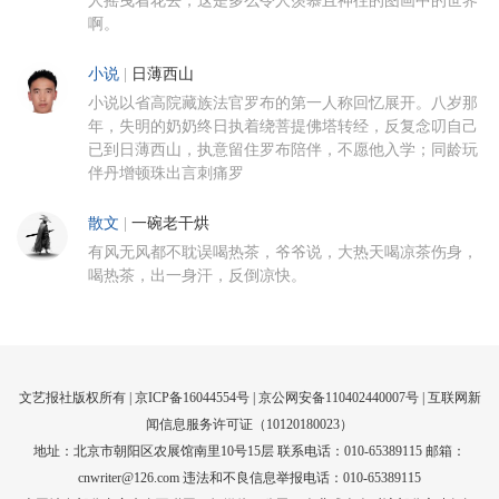
人摇曳着花去，这是多么令人羡慕且神往的图画中的世界
啊。
小说
|
日薄西山
小说以省高院藏族法官罗布的第一人称回忆展开。八岁那
年，失明的奶奶终日执着绕菩提佛塔转经，反复念叨自己
已到日薄西山，执意留住罗布陪伴，不愿他入学；同龄玩
伴丹增顿珠出言刺痛罗
散文
|
一碗老干烘
有风无风都不耽误喝热茶，爷爷说，大热天喝凉茶伤身，
喝热茶，出一身汗，反倒凉快。
文艺报社版权所有 |
京ICP备16044554号
| 京公网安备110402440007号 |
互联网新
闻信息服务许可证（10120180023）
地址：北京市朝阳区农展馆南里10号15层 联系电话：010-65389115 邮箱：
cnwriter@126.com 违法和不良信息举报电话：010-65389115