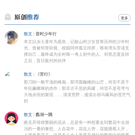
更多
散文
|
昔时少年行
本文以乡土童年为底色，记叙山村少女贫寒压抑的少年时
光。曾被邻里轻视、校园同伴孤立排挤，唯有埋头苦读支
撑自己，最终成为全村唯一考上初中的人。邻里态度反转
之后，昔日敌对的伙伴
散文
|
《苦行》
那刀削一般平顶的峰巅，那浑圆巍峨的山峦，何尝不是千
年狂飙雕琢的杰作；那亘古不息的风啸，何尝不是苍穹与
大地永恒的絮语…… 漠漠荒野，漫漾出胡马啸风的苍茫气
韵
散文
|
蠡湖一隅
瞧见开得很繁丽的花丛，总是有一种想要走到繁花中去游
冶的一番的奢想。人在花中，花在人旁，花簇拥着人开，