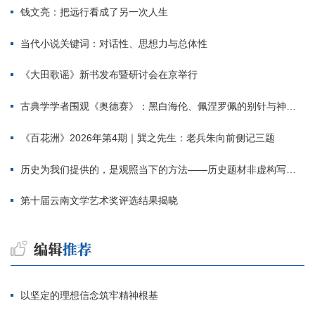
钱文亮：把远行看成了另一次人生
当代小说关键词：对话性、思想力与总体性
《大田歌谣》新书发布暨研讨会在京举行
古典学学者围观《奥德赛》：黑白海伦、佩涅罗佩的别针与神秘入侵者
《百花洲》2026年第4期｜巽之先生：老兵朱向前侧记三题
历史为我们提供的，是观照当下的方法——历史题材非虚构写作多人谈
第十届云南文学艺术奖评选结果揭晓
以坚定的理想信念筑牢精神根基