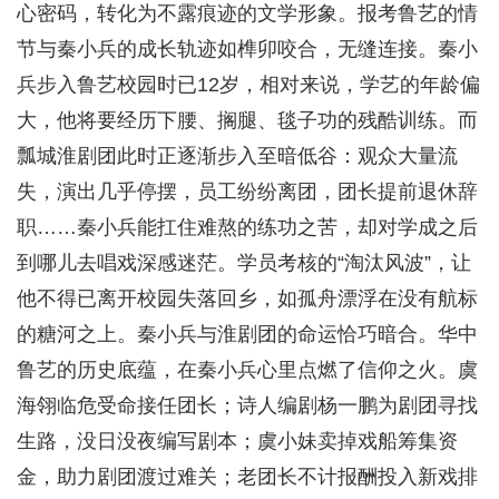
心密码，转化为不露痕迹的文学形象。报考鲁艺的情
节与秦小兵的成长轨迹如榫卯咬合，无缝连接。秦小
兵步入鲁艺校园时已12岁，相对来说，学艺的年龄偏
大，他将要经历下腰、搁腿、毯子功的残酷训练。而
瓢城淮剧团此时正逐渐步入至暗低谷：观众大量流
失，演出几乎停摆，员工纷纷离团，团长提前退休辞
职……秦小兵能扛住难熬的练功之苦，却对学成之后
到哪儿去唱戏深感迷茫。学员考核的“淘汰风波”，让
他不得已离开校园失落回乡，如孤舟漂浮在没有航标
的糖河之上。秦小兵与淮剧团的命运恰巧暗合。华中
鲁艺的历史底蕴，在秦小兵心里点燃了信仰之火。虞
海翎临危受命接任团长；诗人编剧杨一鹏为剧团寻找
生路，没日没夜编写剧本；虞小妹卖掉戏船筹集资
金，助力剧团渡过难关；老团长不计报酬投入新戏排