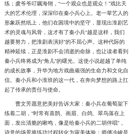
练；虞爷爷叮嘱海翎，“一个观众也是观众！”戏比天
大的艺术伦理，深深印在秦小兵心上。老一辈艺人的
形象跃然纸上，他们在困境中的坚守，显现出淮剧艺
术的灵魂与风骨，这才有了秦小兵“越是这样，我们
越要努力，把淮剧表演好”的不屈心声。这种代际的
精神延续，正是淮剧不会消逝的命脉，也让读者看到
秦小兵终将成为“角儿”的曙光。这使小说超越了单纯
的成长故事，升华为地方戏曲顽强的生命力和文化自
信。秦小兵和小淮班的这一代，在奔向梦想的路上扛
起了传承的责任与使命。
曹文芳愿意把美好告诉大家：秦小兵在葡萄架下
练着二胡，“时常有喜鹊、画眉、白鸽、翠鸟落在上
面，发出清脆的啾鸣，像是给秦小兵的二胡伴唱”，
诗意的场景将练功过程转化为审美体验；师傅冷峻是