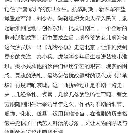
记住了“虞家班”的前世今生。抗战时期，新四军在盐
城重建军部，刘少奇、陈毅组织文化人深入民间，发
起新淮剧运动，创作演出一批抗日剧目，一个全新的
剧种脱胎成型。新中国成立后，虞爷爷的女儿虞海翎
这代演员以一出《九湾小镇》走进北京，让淮剧受到
更多的关注。秦小兵、虎娃等少年后生走进艺校小淮
班。秦小兵和他的伙伴们经历学艺的艰苦、现实的困
惑、灵魂的洗礼，最终凭借抗战题材的现代戏《芦苇
坡》再度唱响京城。这一曲折经过正是淮剧一路走
来，几经挣扎、探索，几起几落的隐喻性写照。曹文
芳跟随剧团生活采访半年之久。作品对淮剧的细节、
服饰、化妆、道具，运用精准恰当，在淮剧的历史褶
皱中挖掘了三代艺人鲜活的形象，又让人物的呼吸与
淮剧的命运起伏同频共振。