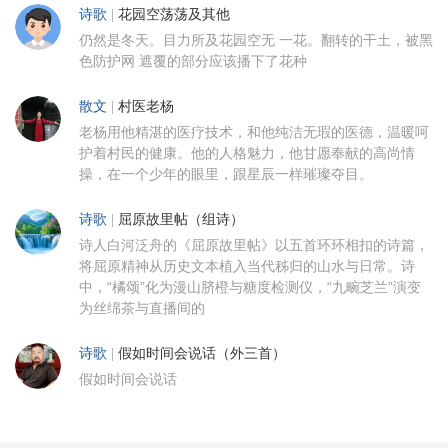
诗歌
|
花园空荡荡及其他
仍然是冬天。目力所及花园空无 一花。翻转的干土，被黑
色防护网 遮覆的部分应该播下了花种
散文
|
村医老杨
老杨用他精湛的医疗技术，和他纯洁无瑕的医德，温暖呵
护着村民的健康。他的人格魅力，他甘愿奉献的高尚情
操，在一个少年的眼里，跟星辰一样璀璨夺目。
诗歌
|
屈原故里帖（组诗）
诗人白河泛舟的《屈原故里帖》以五首环环相扣的诗篇，
将屈原精神从历史文本植入当代秭归的山水与日常。诗
中，“橘颂”化为漫山脐橙与糖度检测仪，“九畹芝兰”演变
为丝绵茶与直播间的
诗歌
|
假如时间会说话（外三首）
假如时间会说话