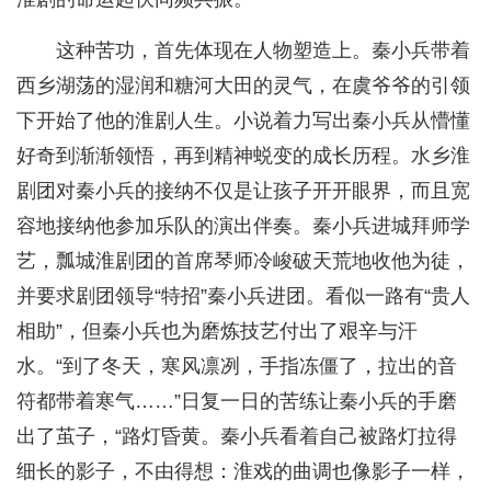
这种苦功，首先体现在人物塑造上。秦小兵带着
西乡湖荡的湿润和糖河大田的灵气，在虞爷爷的引领
下开始了他的淮剧人生。小说着力写出秦小兵从懵懂
好奇到渐渐领悟，再到精神蜕变的成长历程。水乡淮
剧团对秦小兵的接纳不仅是让孩子开开眼界，而且宽
容地接纳他参加乐队的演出伴奏。秦小兵进城拜师学
艺，瓢城淮剧团的首席琴师冷峻破天荒地收他为徒，
并要求剧团领导“特招”秦小兵进团。看似一路有“贵人
相助”，但秦小兵也为磨炼技艺付出了艰辛与汗
水。“到了冬天，寒风凛冽，手指冻僵了，拉出的音
符都带着寒气……”日复一日的苦练让秦小兵的手磨
出了茧子，“路灯昏黄。秦小兵看着自己被路灯拉得
细长的影子，不由得想：淮戏的曲调也像影子一样，