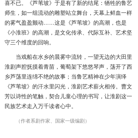
喜不已。《芦苇坡》于是有了新的结尾：牺牲的鲁艺
师生，如一组流动的雕塑站立舞台，天幕上鲜血一样
的雾气盈盈颤动……这是《芦苇坡》的高潮，也是
《小淮班》的高潮，是文化传承、代际互补、艺术坚
守三个维度的回响。
当戏船在水乡的晨雾中流转，一望无边的大田里
淮剧声腔抚摸着青苗，葡萄架下悠悠琴声，荡开了西
乡芦荡里连绵不绝的故事；当鲁艺精神在少年演绎
《芦苇坡》的汗水里闪光，淮剧艺术薪火相传。曹文
芳以诗性的笔触，契合儿童心理的书写，让淮剧这一
民族艺术走入万千读者心中。
（作者系剧作家、国家一级编剧）