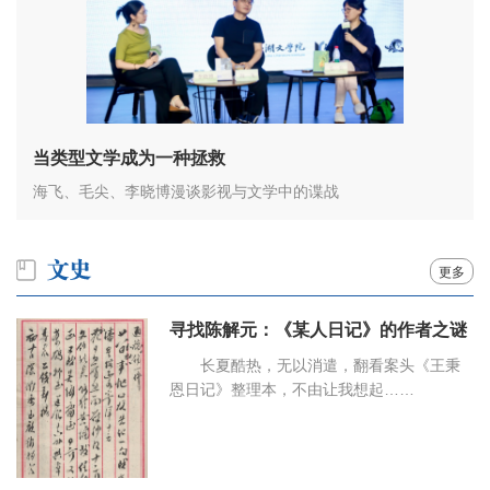
当类型文学成为一种拯救
海飞、毛尖、李晓博漫谈影视与文学中的谍战
更多
寻找陈解元：《某人日记》的作者之谜
长夏酷热，无以消遣，翻看案头《王秉
恩日记》整理本，不由让我想起……