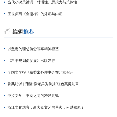
当代小说关键词：对话性、思想力与总体性
王世贞写《金瓶梅》的外证与内证
以坚定的理想信念筑牢精神根基
《科学规划促发展》出版发行
全国文学报刊联盟常务理事会在北京召开
鲁奖访谈 | 蒲隆:像老兵胸前挂"红色英勇勋章"
中拉文学：书页之间的跨洋共鸣
浙江文化观察：新大众文艺的星火，何以燎原？