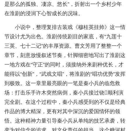
是那么的孤独、凄凉、悠长”，折射出一个乡村少年
在淮剧的浸润下心智成长的况味。
小说中，整理复排古装戏《穆桂英挂帅》这一情
节设计尤为出色。淮剧传统剧目的家底，有“九莲十
三英、七十二记”的丰厚资源。曹文芳用了整整一个
章节，刻意放慢叙述节奏，针脚细密地写出了淮剧这
一地方戏在“守正”的同时，须接纳外来剧种优长，才
能得以“创新”，“武戏文唱”，将淮剧的“唱功优势”发挥
到极致。这一章里最亮眼的一笔是秦小兵的临危救
场：打击乐手许木突然病倒，秦小兵接过铙顺利演
完全剧。在这个过程中，秦小兵感受到的不仅是经典
作品的博大精深，更有对其中深沉的爱国情怀的领
悟。这种精神力量引导秦小兵从单纯的技艺承袭，转
变为对信念的追求、对文化责任的担当。这个糖河村