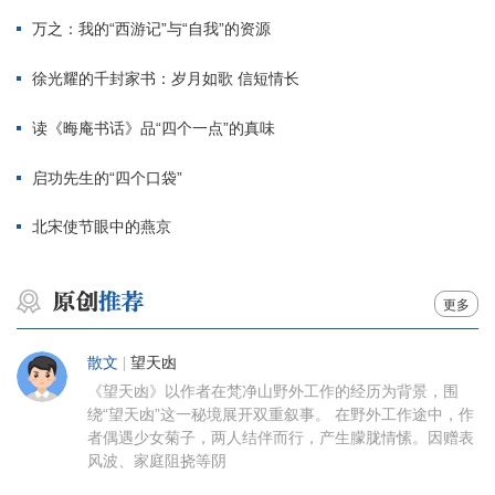
万之：我的“西游记”与“自我”的资源
徐光耀的千封家书：岁月如歌 信短情长
读《晦庵书话》品“四个一点”的真味
启功先生的“四个口袋”
北宋使节眼中的燕京
更多
散文
|
望天凼
《望天凼》以作者在梵净山野外工作的经历为背景，围
绕“望天凼”这一秘境展开双重叙事。 在野外工作途中，作
者偶遇少女菊子，两人结伴而行，产生朦胧情愫。因赠表
风波、家庭阻挠等阴