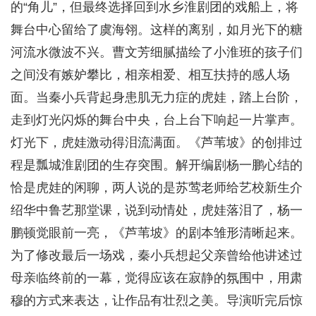
的“角儿”，但最终选择回到水乡淮剧团的戏船上，将
舞台中心留给了虞海翎。这样的离别，如月光下的糖
河流水微波不兴。曹文芳细腻描绘了小淮班的孩子们
之间没有嫉妒攀比，相亲相爱、相互扶持的感人场
面。当秦小兵背起身患肌无力症的虎娃，踏上台阶，
走到灯光闪烁的舞台中央，台上台下响起一片掌声。
灯光下，虎娃激动得泪流满面。《芦苇坡》的创排过
程是瓢城淮剧团的生存突围。解开编剧杨一鹏心结的
恰是虎娃的闲聊，两人说的是苏莺老师给艺校新生介
绍华中鲁艺那堂课，说到动情处，虎娃落泪了，杨一
鹏顿觉眼前一亮，《芦苇坡》的剧本雏形清晰起来。
为了修改最后一场戏，秦小兵想起父亲曾给他讲述过
母亲临终前的一幕，觉得应该在寂静的氛围中，用肃
穆的方式来表达，让作品有壮烈之美。导演听完后惊