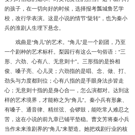
的孩子，在一切向好的时候，选择报考瓢城鲁艺学
校，改行学表演。这是小说的情节“陡转”，也为秦小
兵的淮剧人生埋下悬念。
戏曲是“角儿”的艺术。“角儿”是一个剧团，乃至
一个剧种的艺术标杆。梨园行有这么一句俗语：“三
形、六劲、心有八、无意则十”。三形指的是扮相
俊、嗓子亮、心儿灵；六劲指的是唱、念、做、打、
劲头与力度都到位；心有八指的是手眼身法步皆走
心；无意则十指的是身心合一，怎么演都对。达到这
样的艺术境界，才能称之为“角儿”。秦小兵有形象、
有嗓子、通音律、精丝弦、会锣鼓，能吃常人难忍之
苦，这在小说的前九章已铺平垫稳。曹文芳将秦小兵
当作未来淮剧界的“角儿”来塑造。她把戏剧行业的核