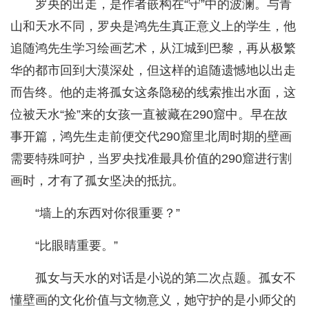
罗央的出走，是作者嵌构在“守”中的波澜。与青
山和天水不同，罗央是鸿先生真正意义上的学生，他
追随鸿先生学习绘画艺术，从江城到巴黎，再从极繁
华的都市回到大漠深处，但这样的追随遗憾地以出走
而告终。他的走将孤女这条隐秘的线索推出水面，这
位被天水“捡”来的女孩一直被藏在290窟中。早在故
事开篇，鸿先生走前便交代290窟里北周时期的壁画
需要特殊呵护，当罗央找准最具价值的290窟进行割
画时，才有了孤女坚决的抵抗。
“墙上的东西对你很重要？”
“比眼睛重要。”
孤女与天水的对话是小说的第二次点题。孤女不
懂壁画的文化价值与文物意义，她守护的是小师父的