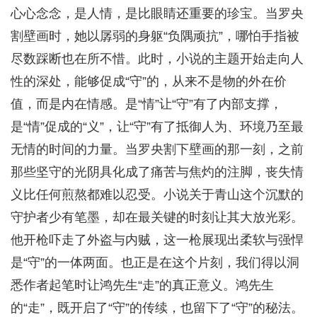
心心念念，是人情，是比眼睛还重要的珍宝。当罗央
割壁画时，她以孱弱的身躯“负隅顽抗”，哪怕手指被
尽数踩断也在所不惜。此时，小说的主题开始走向人
性的深处，能够促成“守”的，从来不是物的外在价
值，而是内在情感。是“情”让“守”有了内部支撑，
是“情”促成的“义”，让“守”有了抵御人为、环境乃至最
无情的时间的力量。当罗央割下壁画的那一刻，之前
那些坚守的光阴具化成了痛苦与焦灼的注脚，丧失情
义比任何煎熬都难以忍受。小说关于青山这个沉默的
守护者少有笔墨，却在最关键的时刻让其大放光彩。
他开枪吓走了外盗与内贼，这一枪展现出柔软与强悍
是“守”的一体两面。也正是在这个片刻，我们得以洞
悉作者起笔时让鸿先生“走”的真正意义。鸿先生
的“走”，既开启了“守”的传续，也留下了“守”的秘法。