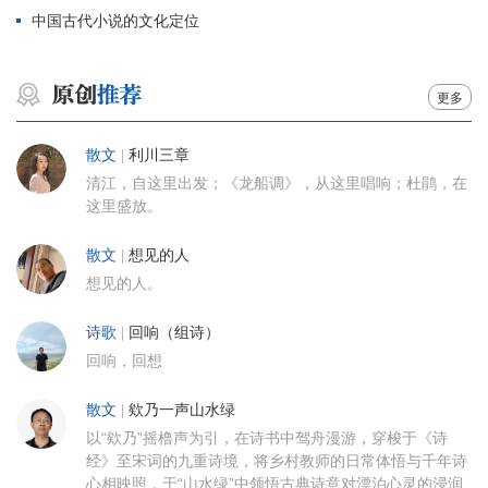
中国古代小说的文化定位
更多
散文
|
利川三章
清江，自这里出发；《龙船调》，从这里唱响；杜鹃，在
这里盛放。
散文
|
想见的人
想见的人。
诗歌
|
回响（组诗）
回响，回想
散文
|
欸乃一声山水绿
以“欸乃”摇橹声为引，在诗书中驾舟漫游，穿梭于《诗
经》至宋词的九重诗境，将乡村教师的日常体悟与千年诗
心相映照，于“山水绿”中领悟古典诗意对漂泊心灵的浸润