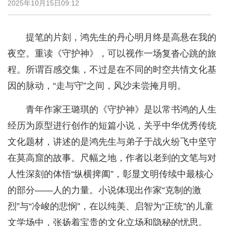
2025年10月15日09:12
提笔的片刻，鸿先生的丹心明月终是高悬在我的
夜空。重读《守护神》，可以视作一场复沓心跳的旅
程。所谓百感交集，不过是在不同的时空共情文化基
因的脉动，“走与守”之间，风沙未尝掩月明。
青年作家王璐琪的《守护神》是以常书鸿的人生
经历为原型进行创作的短篇小说，关乎中华优秀传统
文化题材，讲述的是鸿先生与弟子于战火纷飞中坚守
在莫高窟的故事。尺幅之地，作者以老到的文笔与对
人性深刻的体悟“纵横捭阖”，彰显文明传续中最核心
的部分——人的力量。小说体现出作家“克制的激
烈”与“冷峻的悲悯”，在以纯美、启智为“正统”的儿童
文学场中，张扬着宝贵的文化立场和隐秘的忧思。