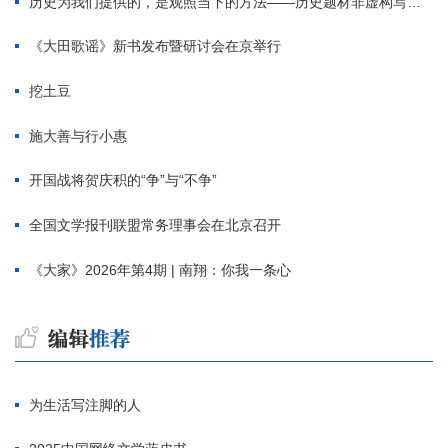
历史为我们提供的，是观照当下的方法——历史题材非虚构写作多人谈
《大田歌谣》新书发布暨研讨会在京举行
挖土豆
施大善与行小惠
开国战将贺庆积的“争”与“不争”
全国文学报刊联盟常务理事会在北京召开
《大家》2026年第4期 | 南翔：你我一条心
为生活写注脚的人