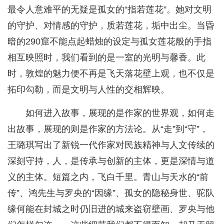
最令人意难平的无疑是孤女的“指若莲花”。她对文明
的守护、对情感的守护，质若莲花，垢中出尘。当昏
暗的290窟不能点起蜡烛的设定与孤女莲花般的手指
相互映照时，我们看到的是一室的光明与馨香。此
时，敦煌的魅力便不再是飞天落花壁上观，也不仅是
拓印勾勒，而是文明与人性的交相辉映。
如何进入故事，展现的是作家的世界观，如何走
出故事，展现的则是作家的方法论。从“走”到“守”，
王璐琪写出了新锐一代作家对民族精神与人文传续的
深刻守持，人，是传承与创新的主体，更是深情与道
义的主体。短篇之内，飞白千里。青山与天水的“前
传”、鸿先生与罗央的“因缘”、孤女的隐秘身世、驼队
缘何能在封城之时仍旧进的城来盗窃壁画、罗央与他