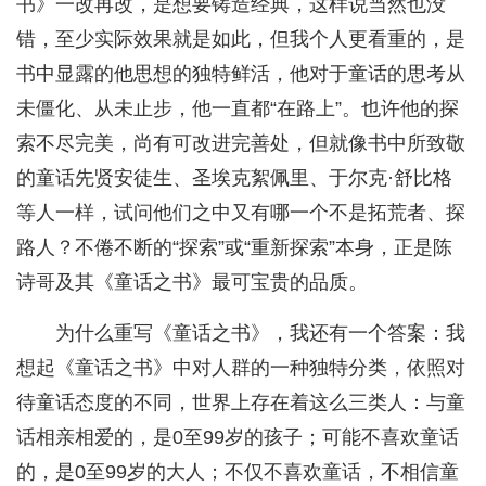
书》一改再改，是想要铸造经典，这样说当然也没
错，至少实际效果就是如此，但我个人更看重的，是
书中显露的他思想的独特鲜活，他对于童话的思考从
未僵化、从未止步，他一直都“在路上”。也许他的探
索不尽完美，尚有可改进完善处，但就像书中所致敬
的童话先贤安徒生、圣埃克絮佩里、于尔克·舒比格
等人一样，试问他们之中又有哪一个不是拓荒者、探
路人？不倦不断的“探索”或“重新探索”本身，正是陈
诗哥及其《童话之书》最可宝贵的品质。
为什么重写《童话之书》，我还有一个答案：我
想起《童话之书》中对人群的一种独特分类，依照对
待童话态度的不同，世界上存在着这么三类人：与童
话相亲相爱的，是0至99岁的孩子；可能不喜欢童话
的，是0至99岁的大人；不仅不喜欢童话，不相信童