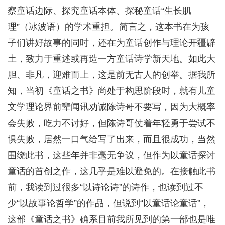
察童话边际、探究童话本体、探秘童话“生长肌
理”（冰波语）的学术重担。简言之，这本书在为孩
子们讲好故事的同时，还在为童话创作与理论开疆辟
土，致力于重述或再造一方童话诗学新天地。如此大
胆、非凡，迎难而上，这是前无古人的创举。据我所
知，当初《童话之书》尚处于构思阶段时，就有儿童
文学理论界前辈闻讯劝诫陈诗哥不要写，因为大概率
会失败，吃力不讨好，但陈诗哥仗着年轻勇于尝试不
惧失败，居然一口气给写了出来，而且很成功，当然
围绕此书，这些年并非毫无争议，但作为以童话探讨
童话的首创之作，这几乎是难以避免的。在接触此书
前，我读到过很多“以诗论诗”的诗作，也读到过不
少“以故事论哲学”的作品，但说到“以童话论童话”，
这部《童话之书》确系目前我所见到的第一部也是唯