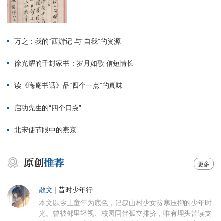
万之：我的“西游记”与“自我”的资源
徐光耀的千封家书：岁月如歌 信短情长
读《晦庵书话》品“四个一点”的真味
启功先生的“四个口袋”
北宋使节眼中的燕京
更多
散文
|
昔时少年行
本文以乡土童年为底色，记叙山村少女贫寒压抑的少年时
光。曾被邻里轻视、校园同伴孤立排挤，唯有埋头苦读支