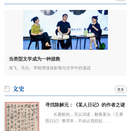
当类型文学成为一种拯救
海飞、毛尖、李晓博漫谈影视与文学中的谍战
更多
寻找陈解元：《某人日记》的作者之谜
长夏酷热，无以消遣，翻看案头《王秉
恩日记》整理本，不由让我想起……