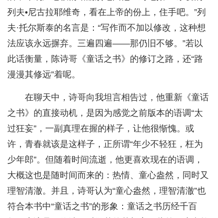
列夫•尼古拉耶维奇，看在上帝的份上，住手吧。”列
夫·托尔斯泰的名言是：“写作而不加以修改，这种想
法应该永远摒弃。三遍四遍——那仍旧不够。”若以
此话衡量，陈诗哥《童话之书》的修订之路，还“路
漫漫其修远”着呢。
在聊天中，诗哥向我坦言相告过，他重新《童话
之书》的直接动机，是因为感觉之前版本的语调“太
过狂妄”，一副真理在握的样子，让他很惭愧。或
许，青春就该是这样子，正所谓“年少不轻狂，枉为
少年郎”。但随着时间流逝，他更喜欢现在的语调，
大概这也是随时间而来的：热情、童心盎然，同时又
理智清澈。并且，诗哥认为“童心盎然，理智清澈”也
符合本书中“童话之书”的形象：童话之书历经千百