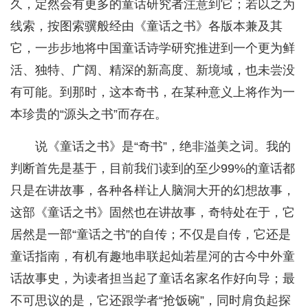
久，定然会有更多的童话研究者注意到它；若以之为
线索，按图索骥般经由《童话之书》各版本兼及其
它，一步步地将中国童话诗学研究推进到一个更为鲜
活、独特、广阔、精深的新高度、新境域，也未尝没
有可能。到那时，这本奇书，在某种意义上将作为一
本珍贵的“源头之书”而存在。
说《童话之书》是“奇书”，绝非溢美之词。我的
判断首先是基于，目前我们读到的至少99%的童话都
只是在讲故事，各种各样让人脑洞大开的幻想故事，
这部《童话之书》固然也在讲故事，奇特处在于，它
居然是一部“童话之书”的自传；不仅是自传，它还是
童话指南，有机有趣地串联起灿若星河的古今中外童
话故事史，为读者担当起了童话名家名作好向导；最
不可思议的是，它还跟学者“抢饭碗”，同时肩负起探