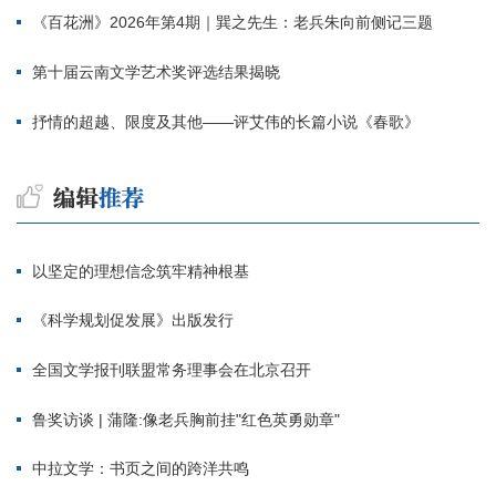
《百花洲》2026年第4期｜巽之先生：老兵朱向前侧记三题
第十届云南文学艺术奖评选结果揭晓
抒情的超越、限度及其他——评艾伟的长篇小说《春歌》
以坚定的理想信念筑牢精神根基
《科学规划促发展》出版发行
全国文学报刊联盟常务理事会在北京召开
鲁奖访谈 | 蒲隆:像老兵胸前挂"红色英勇勋章"
中拉文学：书页之间的跨洋共鸣