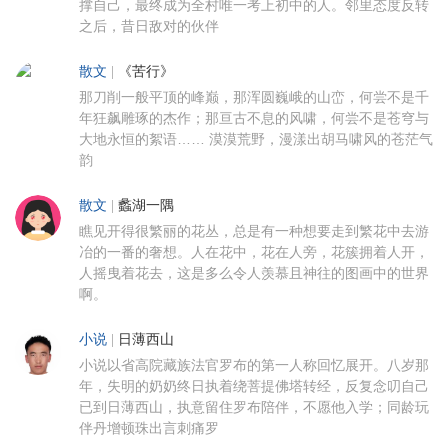
撑自己，最终成为全村唯一考上初中的人。邻里态度反转
之后，昔日敌对的伙伴
散文
|
《苦行》
那刀削一般平顶的峰巅，那浑圆巍峨的山峦，何尝不是千
年狂飙雕琢的杰作；那亘古不息的风啸，何尝不是苍穹与
大地永恒的絮语…… 漠漠荒野，漫漾出胡马啸风的苍茫气
韵
散文
|
蠡湖一隅
瞧见开得很繁丽的花丛，总是有一种想要走到繁花中去游
冶的一番的奢想。人在花中，花在人旁，花簇拥着人开，
人摇曳着花去，这是多么令人羡慕且神往的图画中的世界
啊。
小说
|
日薄西山
小说以省高院藏族法官罗布的第一人称回忆展开。八岁那
年，失明的奶奶终日执着绕菩提佛塔转经，反复念叨自己
已到日薄西山，执意留住罗布陪伴，不愿他入学；同龄玩
伴丹增顿珠出言刺痛罗