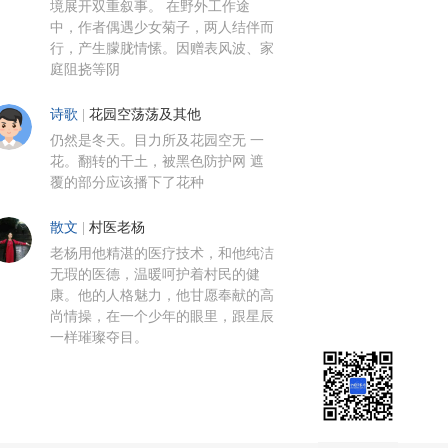
境展开双重叙事。 在野外工作途
中，作者偶遇少女菊子，两人结伴而
行，产生朦胧情愫。因赠表风波、家
庭阻挠等阴
诗歌
|
花园空荡荡及其他
仍然是冬天。目力所及花园空无 一
花。翻转的干土，被黑色防护网 遮
覆的部分应该播下了花种
散文
|
村医老杨
老杨用他精湛的医疗技术，和他纯洁
无瑕的医德，温暖呵护着村民的健
康。他的人格魅力，他甘愿奉献的高
尚情操，在一个少年的眼里，跟星辰
一样璀璨夺目。