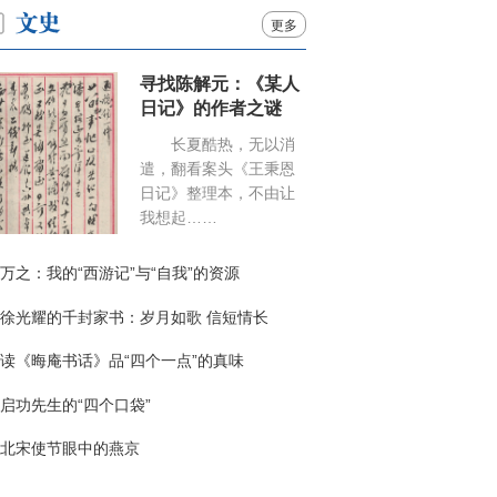
更多
寻找陈解元：《某人
日记》的作者之谜
长夏酷热，无以消
遣，翻看案头《王秉恩
日记》整理本，不由让
我想起……
万之：我的“西游记”与“自我”的资源
徐光耀的千封家书：岁月如歌 信短情长
读《晦庵书话》品“四个一点”的真味
启功先生的“四个口袋”
北宋使节眼中的燕京