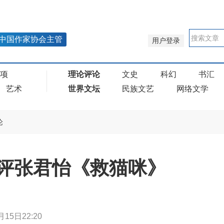
中国作家协会主管
用户登录
奖项
理论评论
文史
科幻
书汇
艺术
世界文坛
民族文艺
网络文学
论
评张君怡《救猫咪》
月15日22:20