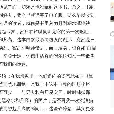
她见了面，却还是也没拿到这本书。总之，书到
同好友，要么早就读完了电子版，要么早就收到
来迟的读者，就像是书里匆匆赶到积水潭地铁
翼抱起卡罗，然后在转瞬间听见它的第一次呕吐，
和凡高。这本自叙最形同虚设的刹那，竟然是三
动乱、霍乱和精神错乱，而白居易，也真如“白居
法，幸免于难。仿佛生活真的偶尔也知悉一些低劣
着我们的际遇。
的邀约（在我想象里，他们邀约的姿态就如同《鼠
然而然地谢绝，是我心中这本自叙的理想收尾
不可少——与男友和白居易安居，时时拂拭那
场的黑格尔和凡高）的照片；是否再救一次流浪猫
放而想起凡高的瞬间……这些碎碎念，其实更像