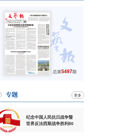
5497
总第
期
更多
纪念中国人民抗日战争暨
世界反法西斯战争胜利80
周年