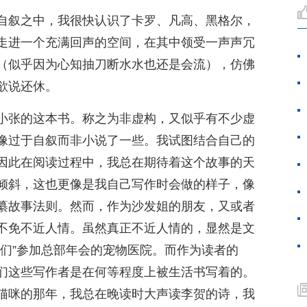
自叙之中，我很快认识了卡罗、凡高、黑格尔，
走进一个充满回声的空间，在其中领受一声声冗
（似乎因为心知抽刀断水水也还是会流），仿佛
欲说还休。
小张的这本书。称之为非虚构，又似乎有不少虚
像过于自叙而非小说了一些。我试图结合自己的
因此在阅读过程中，我总在期待着这个故事的天
倾斜，这也更像是我自己写作时会做的样子，像
纂故事法则。然而，作为沙发姐的朋友，又或者
不免不近人情。虽然真正不近人情的，显然是文
我们”参加总部年会的宠物医院。而作为读者的
们这些写作者是在何等程度上被生活书写着的。
猫咪的那年，我总在晚读时大声读李贺的诗，我