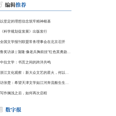
以坚定的理想信念筑牢精神根基
《科学规划促发展》出版发行
全国文学报刊联盟常务理事会在北京召开
鲁奖访谈 | 蒲隆:像老兵胸前挂"红色英勇勋章"
中拉文学：书页之间的跨洋共鸣
浙江文化观察：新大众文艺的星火，何以燎原？
访张楚：希望天津文学如江河奔流般生生不息
写作搁浅之后，如何再次启程