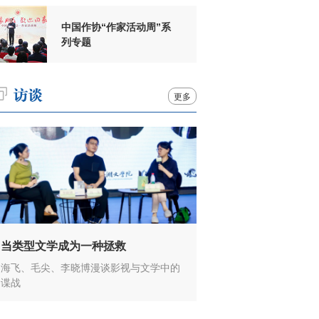
中国作协“作家活动周”系
列专题
更多
当类型文学成为一种拯救
海飞、毛尖、李晓博漫谈影视与文学中的
谍战