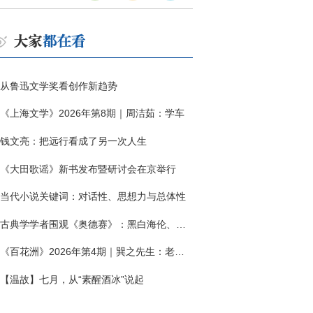
从鲁迅文学奖看创作新趋势
《上海文学》2026年第8期｜周洁茹：学车
钱文亮：把远行看成了另一次人生
《大田歌谣》新书发布暨研讨会在京举行
当代小说关键词：对话性、思想力与总体性
古典学学者围观《奥德赛》：黑白海伦、佩涅罗佩的别针与神秘入侵者
《百花洲》2026年第4期｜巽之先生：老兵朱向前侧记三题
【温故】七月，从“素醒酒冰”说起