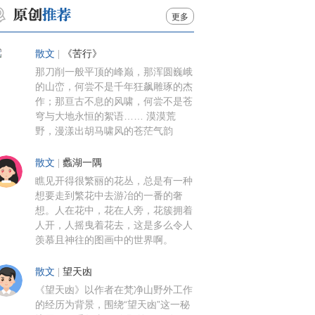
更多
散文
|
《苦行》
那刀削一般平顶的峰巅，那浑圆巍峨
的山峦，何尝不是千年狂飙雕琢的杰
作；那亘古不息的风啸，何尝不是苍
穹与大地永恒的絮语…… 漠漠荒
野，漫漾出胡马啸风的苍茫气韵
散文
|
蠡湖一隅
瞧见开得很繁丽的花丛，总是有一种
想要走到繁花中去游冶的一番的奢
想。人在花中，花在人旁，花簇拥着
人开，人摇曳着花去，这是多么令人
羡慕且神往的图画中的世界啊。
散文
|
望天凼
《望天凼》以作者在梵净山野外工作
的经历为背景，围绕“望天凼”这一秘