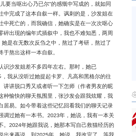
是儿要当呕出心乃已尔”的感慨中写成的，就如同
吐中完成了这本自叙一样。讽刺的是，沙发姐在
吐中死亡的，而我确信，她确实是在一次次呕心
零碎出现的编年式插叙中，我也不难知悉，两周
年。她是在无数次反刍之中，熬过了考研，熬过了
终于熬出这样一本自叙。
认识沙发姐差不多四年左右。那时，她已
不多，我从没听过她提起卡罗、凡高和黑格尔的往
、讲讲脱口秀又或者听一下怎师（作者男友的昵
这种愉快的聊天氛围里，张沙发会跟我炫耀，我
白居易。如今带着这些记忆回看我们的聊天记录
调过她有一本书。2023年，她说，我有一本关
。2024年她跟我说，她那本写自己救猫经历的
出来再说。到2025年，她说，我改完了，等我